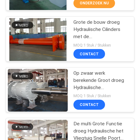
over 2000t
KWALITEITSCONTROLE
ONDERZOEK NU
NEEM
Grote de bouw droeg
12
Hydraulische Cilinders
CONTACT
met de
Dubbelwerkende
MET
Verplaatsingssensor
MOQ:1 Stuk / Stukken
Hydraulische
ONS
CONTACT
Cilinder
OP
Op zwaar werk
berekende Groot droeg
VRAAG
Hydraulische
16
EEN
Stortplaatscilinder voor
MOQ:1 Stuk / Stukken
Vervoer/Machtsmateriaal
Grote boring
OFFERTE
CONTACT
Hydraulische
De multi Grote Functie
SITEMAP
cilinders
droeg Hydraulische het
Vliegtuig Snelle Poort