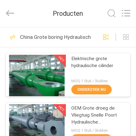
HYDRAULIC
COMPLETE
EQUIPMENT
Producten
CO.,LTD.
All
Rights
Reserved.
THUIS
78
China Grote boring Hydraulische cilinders
Hydraulische
PRODUCTEN
Cilinder
HOT
Elektrische grote
hydraulische cilinder
VIDEO'S
MOQ:1 Stuk / Stukken
OVER
ONDERZOEK NU
14
ONS
Enkelwerkend
HOT
OEM Grote droeg de
Vliegtuig Snelle Poort
FABRIEKSTOCHT
hydraulische cilinder
Hydraulische
Cilindersproductiviteit
MOQ:1 Stuk / Stukken