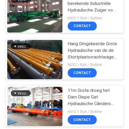
berekende Industriële
Hydraulische Zuiger voor
10
het Staal van de het
MOQ:1 Stuk / Stukken
Hijstoestelcilinder van de
Hydraulische
CONTACT
Stortplaatsvrachtwagen
hijscilinder
Hang Omgekeerde Grote
Hydraulische van de de
Stortplaatsvrachtwagen
van de Cilinder Lange
MOQ:1 Stuk / Stukken
Slag het
CONTACT
29
Hijstoestelcilinder
hydraulische
11m Grote droeg het
Dam Diepe Gat
servomotor
Hydraulische Cilinders
Radiale Poort 1000KN
MOQ:1 Stuk / Stukken
CONTACT