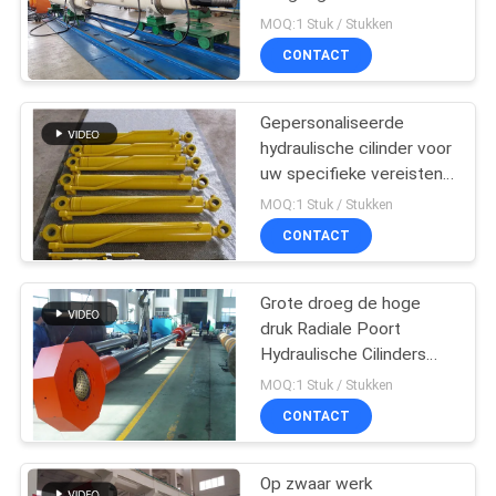
PRIVACYBELEID
van de
MOQ:1 Stuk / Stukken
Cilindersproductiviteit
CONTACT
27
Industriële,
Gepersonaliseerde
hydraulische cilinder voor
Hydraulische
uw specifieke vereisten
volgens de vereisten
cilinders
MOQ:1 Stuk / Stukken
fabrikant fabriek
CONTACT
Grote droeg de hoge
22
druk Radiale Poort
Thermische Spray
Hydraulische Cilinders
Dubbelwerkende QHLY
MOQ:1 Stuk / Stukken
Coatings
CONTACT
Op zwaar werk