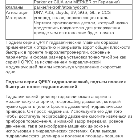
Parker от США или MERKER от Германии)
клапаны
parker/rexroth/atos/hydcom
Аттестация
DNV, ABS, Lloyds, BV, SGS, GL, и CCS
Материал
углерод, сплав, нержавеющая сталь
Чертежи производства детали, который нужно
представить покупателю для утверждения
прежде чем изготовление будет начато
Подъем серии QPKY гидравлический главным образом
применяется к открытию и закрывать ворот общей плоскости
быстрых в проекте гидроэлектроэнергии, основные
параметры и форма размера установки точно такой же как
серияⅡ QPKY, за исключением гидравлической
модулирующей лампы используя управление скоростью
одно.
Подъем серии QPKY гидравлический, подъем плоских
быстрых ворот гидравлический
Гидравлический цилиндр гидравлическая энергия в
механическую энергию, reciprocating движение, который
нужно сделать (или отбросить движение) гидравлических
приводов. Он прост, надежный. Используйте его для того
чтобы достигнуть reciprocating движение смогите извлечься из
приборов торможения, и никакой зазор передачи, ровное
движение, так в разнообразие машинах широко не
использован в гидравлических системах. Сила выхода
гидравлического цилиндра и полезная площадь поршеня