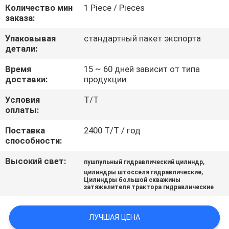
ЗАВОДУ
Количество мин
1 Piece / Pieces
заказа:
КОНТРОЛЬ
Упаковывая
стандартный пакет экспорта
детали:
КАЧЕСТВА
Время
15 ~ 60 дней зависит от типа
доставки:
продукции
СВЯЖИТЕСЬ
Условия
T/T
С
оплаты:
НАМИ
Поставка
2400 Т/Т / год
способности:
ЗАПРОСИТЕ
Высокий свет:
,
пушпульный гидравлический цилиндр
,
ЦИТАТУ
цилиндры штосселя гидравлические
Цилиндры большой скважины
затяжелителя трактора гидравлические
КАРТА
ЛУЧШАЯ ЦЕНА
САЙТА