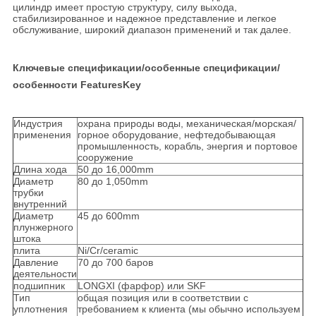
цилиндр имеет простую структуру, силу выхода,
стабилизированное и надежное представление и легкое
обслуживание, широкий диапазон применений и так далее.
Ключевые спецификации/особенные спецификации/
особенности FeaturesKey
Индустрия
охрана природы воды, механическая/морская/
применения
горное оборудование, нефтедобывающая
промышленность, корабль, энергия и портовое
сооружение
Длина хода
50 до 16,000mm
Диаметр
80 до 1,050mm
трубки
внутренний
Диаметр
45 до 600mm
плунжерного
штока
плита
Ni/Cr/ceramic
Давление
70 до 700 баров
деятельности
подшипник
LONGXI (фарфор) или SKF
Тип
общая позиция или в соответствии с
уплотнения
требованием к клиента (мы обычно используем