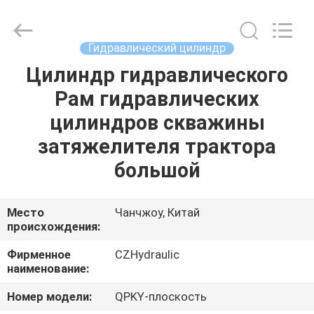
HYDRAULIC
COMPLETE
EQUIPMENT
CO.,LTD.
All
Гидравлический цилиндр
Rights
Reserved.
Цилиндр гидравлического
ДОМОЙ
Рам гидравлических
ПРОДУКТЫ
цилиндров скважины
затяжелителя трактора
ВИДЕОЗАПИСИ
большой
О
Место
Чанчжоу, Китай
происхождения:
НАС
Фирменное
CZHydraulic
наименование:
ЭКСКУРСИЯ
ПО
Номер модели:
QPKY-плоскость