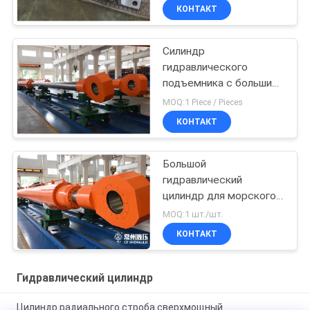
КОНТАКТ
Силиндр
гидравлического
подъемника с большим
отверстием
MOQ:1 Piece / Pieces
КОНТАКТ
Большой
гидравлический
цилиндр для морского
инженерного судна
MOQ:1 шт./шт.
КОНТАКТ
Гидравлический цилиндр
Цилиндр радиального строба сверхмощный