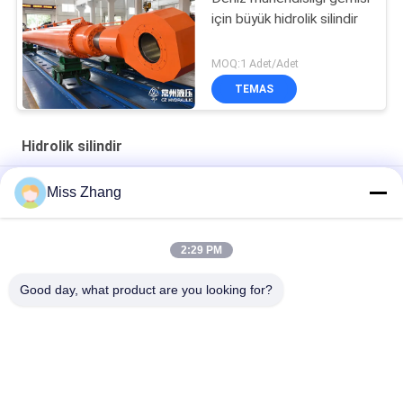
için büyük hidrolik silindir
MOQ:1 Adet/Adet
TEMAS
Hidrolik silindir
Yağ Endüstrisi için Radyal Kapısı Ağır Hidrolik Silindir / Kaldırma
Miss Zhang
Silindir
Petrol Endüstrisi Hidrolik Silindir Paslanmaz Çelik QPPY-D Tipi
2:29 PM
Özel hidrolik silindir fabrikası
Good day, what product are you looking for?
Popüler Kategoriler
Tüm
Tek Etkili Hidrolik 
Hidrolik Silindir
Silindir