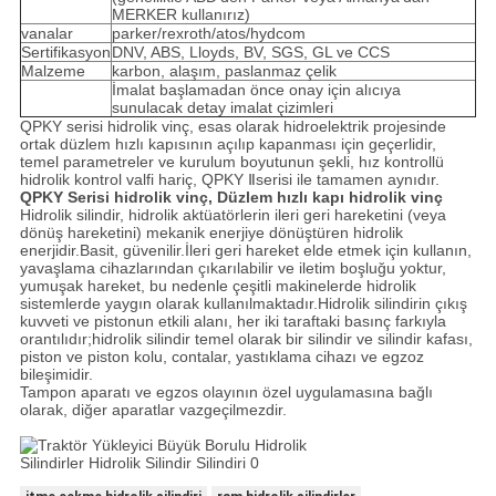
MERKER kullanırız)
vanalar
parker/rexroth/atos/hydcom
Sertifikasyon
DNV, ABS, Lloyds, BV, SGS, GL ve CCS
Malzeme
karbon, alaşım, paslanmaz çelik
İmalat başlamadan önce onay için alıcıya
sunulacak detay imalat çizimleri
QPKY serisi hidrolik vinç, esas olarak hidroelektrik projesinde
ortak düzlem hızlı kapısının açılıp kapanması için geçerlidir,
temel parametreler ve kurulum boyutunun şekli, hız kontrollü
hidrolik kontrol valfi hariç, QPKY Ⅱserisi ile tamamen aynıdır.
QPKY Serisi hidrolik vinç, Düzlem hızlı kapı hidrolik vinç
Hidrolik silindir, hidrolik aktüatörlerin ileri geri hareketini (veya
dönüş hareketini) mekanik enerjiye dönüştüren hidrolik
enerjidir.Basit, güvenilir.İleri geri hareket elde etmek için kullanın,
yavaşlama cihazlarından çıkarılabilir ve iletim boşluğu yoktur,
yumuşak hareket, bu nedenle çeşitli makinelerde hidrolik
sistemlerde yaygın olarak kullanılmaktadır.Hidrolik silindirin çıkış
kuvveti ve pistonun etkili alanı, her iki taraftaki basınç farkıyla
orantılıdır;hidrolik silindir temel olarak bir silindir ve silindir kafası,
piston ve piston kolu, contalar, yastıklama cihazı ve egzoz
bileşimidir.
Tampon aparatı ve egzos olayının özel uygulamasına bağlı
olarak, diğer aparatlar vazgeçilmezdir.