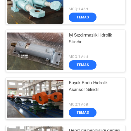
MOQ:1 Adet
TEMAS
İyi SızdırmazlıkHidrolik
Silindir
MOQ:1 Adet
TEMAS
Büyük Borlu Hidrolik
Asansör Silindir
MOQ:1 Adet
TEMAS
Deniz mühendisliği gemisi