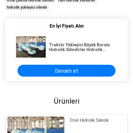
itme çekme hidrolik silindiri
ram hidrolik silindirler
hidrolik yükleyici silindir
En İyi Fiyatı Alın
Traktör Yükleyici Büyük Borulu
Hidrolik Silindirler Hidrolik
Silindir Silindiri
Devam et
Ürünleri
Özel Hidrolik Silindir