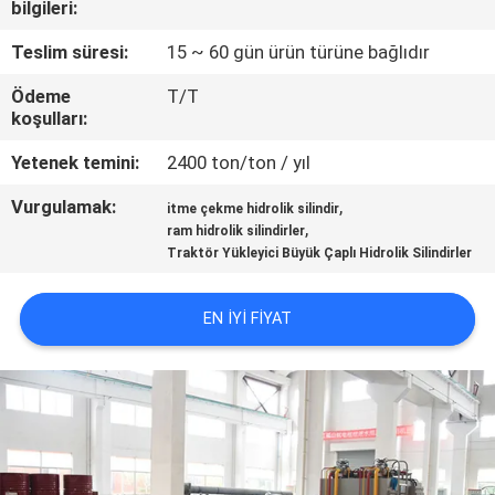
bilgileri:
KALITE
Teslim süresi:
15 ~ 60 gün ürün türüne bağlıdır
KONTROLÜ
Ödeme
T/T
koşulları:
BIZIMLE
Yetenek temini:
2400 ton/ton / yıl
İLETIŞIM
Vurgulamak:
,
itme çekme hidrolik silindir
,
ram hidrolik silindirler
Traktör Yükleyici Büyük Çaplı Hidrolik Silindirler
BIR
İNDIRIM
EN IYI FIYAT
İSTE
SITE
HARITASI