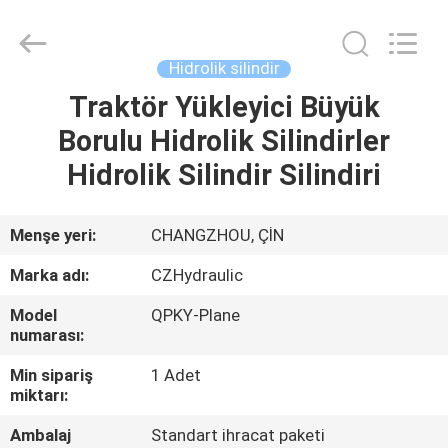
HYDRAULIC
COMPLETE
EQUIPMENT
CO.,LTD.
All
Hidrolik silindir
Rights
Reserved.
Traktör Yükleyici Büyük
EVDE
Borulu Hidrolik Silindirler
ÜRÜN
Hidrolik Silindir Silindiri
VIDEOLAR
Menşe yeri:
CHANGZHOU, ÇİN
Marka adı:
CZHydraulic
BIZIM
Model
QPKY-Plane
HAKKIMIZDA
numarası:
Min sipariş
1 Adet
FABRIKA
miktarı:
TURU
Ambalaj
Standart ihracat paketi