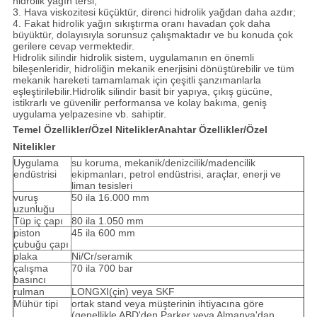
hidrolik yağın tersi;
3. Hava viskozitesi küçüktür, direnci hidrolik yağdan daha azdır;
4. Fakat hidrolik yağın sıkıştırma oranı havadan çok daha
büyüktür, dolayısıyla sorunsuz çalışmaktadır ve bu konuda çok
gerilere cevap vermektedir.
Hidrolik silindir hidrolik sistem, uygulamanın en önemli
bileşenleridir, hidroliğin mekanik enerjisini dönüştürebilir ve tüm
mekanik hareketi tamamlamak için çeşitli şanzımanlarla
eşleştirilebilir.Hidrolik silindir basit bir yapıya, çıkış gücüne,
istikrarlı ve güvenilir performansa ve kolay bakıma, geniş
uygulama yelpazesine vb. sahiptir.
Temel Özellikler/Özel NiteliklerAnahtar Özellikler/Özel
Nitelikler
Uygulama
su koruma, mekanik/denizcilik/madencilik
endüstrisi
ekipmanları, petrol endüstrisi, araçlar, enerji ve
liman tesisleri
vuruş
50 ila 16.000 mm
uzunluğu
Tüp iç çapı
80 ila 1.050 mm
piston
45 ila 600 mm
çubuğu çapı
plaka
Ni/Cr/seramik
çalışma
70 ila 700 bar
basıncı
rulman
LONGXI(çin) veya SKF
Mühür tipi
ortak stand veya müşterinin ihtiyacına göre
(genellikle ABD'den Parker veya Almanya'dan