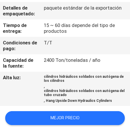
RECORRIDO
Detalles de
paquete estándar de la exportación
POR
empaquetado:
LA
Tiempo de
15 ~ 60 días depende del tipo de
entrega:
productos
FÁBRICA
Condiciones de
T/T
pago:
CONTROL
Capacidad de
2400 Ton/toneladas / año
DE
la fuente:
CALIDAD
Alta luz:
cilindros hidráulicos soldados con autógena de
los cilindros
,
CONTACTA
cilindros hidráulicos soldados con autógena del
tubo cruzado
CON
,
Hang Upside Down Hydraulics Cylinders
NOSOTROS
MEJOR PRECIO
SOLICITAR