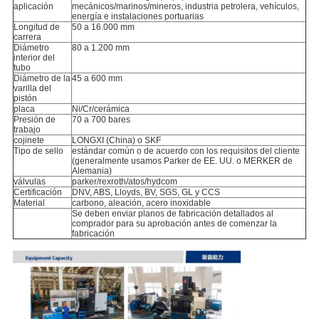
aplicación
mecánicos/marinos/mineros, industria petrolera, vehículos,
energía e instalaciones portuarias
Longitud de
50 a 16.000 mm
carrera
Diámetro
80 a 1.200 mm
interior del
tubo
Diámetro de la
45 a 600 mm
varilla del
pistón
placa
Ni/Cr/cerámica
Presión de
70 a 700 bares
trabajo
cojinete
LONGXI (China) o SKF
Tipo de sello
estándar común o de acuerdo con los requisitos del cliente
(generalmente usamos Parker de EE. UU. o MERKER de
Alemania)
válvulas
parker/rexroth/atos/hydcom
Certificación
DNV, ABS, Lloyds, BV, SGS, GL y CCS
Material
carbono, aleación, acero inoxidable
Se deben enviar planos de fabricación detallados al
comprador para su aprobación antes de comenzar la
fabricación