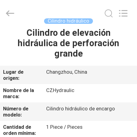
HYDRAULIC
COMPLETE
EQUIPMENT
CO.,LTD.
All
Cilindro hidráulico
Rights
Reserved.
Cilindro de elevación
EN
hidráulica de perforación
CASA
grande
PRODUCTOS
Lugar de
Changzhou, China
origen:
LOS
VÍDEOS
Nombre de la
CZHydraulic
marca:
Número de
Cilindro hidráulico de encargo
SOBRE
modelo:
NOSOTROS
Cantidad de
1 Piece / Pieces
orden mínima: