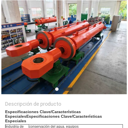
UNA CITA
MAPA
DEL
SITIO
POLÍTICA
DE
PRIVACIDAD
Descripción de producto
Especificaciones Clave/Características
EspecialesEspecificaciones Clave/Características
Especiales
Industria de
conservación del agua, equipos