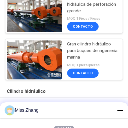
hidráulica de perforación
grande
MOQ:1 Piece / Pieces
CONTACTO
Gran cilindro hidráulico
para buques de ingeniería
marina
MOQ:1 pieza/piezas
CONTACTO
Cilindro hidráulico
Cilindro hidráulico resistente de la puerta radial/cilindro del
alzamiento para la industria de petróleo
Miss Zhang
Tipo de acero inoxidable del cilindro hidráulico QPPY-D de la
industria de petróleo