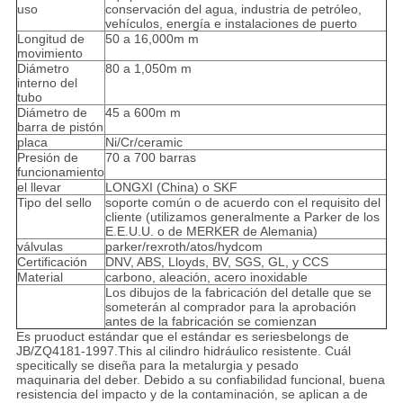
uso
conservación del agua, industria de petróleo,
vehículos, energía e instalaciones de puerto
Longitud de
50 a 16,000m m
movimiento
Diámetro
80 a 1,050m m
interno del
tubo
Diámetro de
45 a 600m m
barra de pistón
placa
Ni/Cr/ceramic
Presión de
70 a 700 barras
funcionamiento
el llevar
LONGXI (China) o SKF
Tipo del sello
soporte común o de acuerdo con el requisito del
cliente (utilizamos generalmente a Parker de los
E.E.U.U. o de MERKER de Alemania)
válvulas
parker/rexroth/atos/hydcom
Certificación
DNV, ABS, Lloyds, BV, SGS, GL, y CCS
Material
carbono, aleación, acero inoxidable
Los dibujos de la fabricación del detalle que se
someterán al comprador para la aprobación
antes de la fabricación se comienzan
Es pruoduct estándar que el estándar es seriesbelongs de
JB/ZQ4181-1997.This al cilindro hidráulico resistente. Cuál
specitically se diseña para la metalurgia y pesado
maquinaria del deber. Debido a su confiabilidad funcional, buena
resistencia del impacto y de la contaminación, se aplican a de