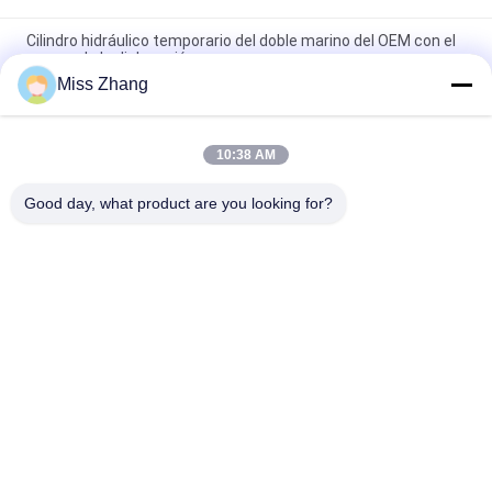
Cilindro hidráulico temporario del doble marino del OEM con el
sensor de la dislocación
Miss Zhang
Ariete hydráulico temporario doble doble al revés del cilindro
hidráulico del pistón de la caída
10:38 AM
Escoja/alzamiento hidráulico de la puerta plana temporaria
del cilindro hidráulico del doble para el camión volquete
Good day, what product are you looking for?
Categorías Populares
Todos
Cilindro Hidráulico 
Cilindro Hidráulico
De Actuar Sola
Cilindro Hidráulico 
Cilindros 
De Doble Acción
Hidráulicos De Gran 
Calibre
Cilindros 
Revestimientos De 
Hidráulicos 
Spray Térmico
Industriales