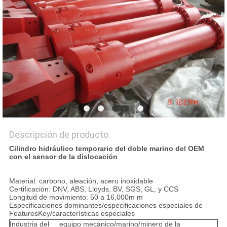
UNA CITA
MAPA
DEL
SITIO
POLÍTICA
DE
Descripción de producto
PRIVACIDAD
Cilindro hidráulico temporario del doble marino del OEM
con el sensor de la dislocación
Material: carbono, aleación, acero inoxidable
Certificación: DNV, ABS, Lloyds, BV, SGS, GL, y CCS
Longitud de movimiento: 50 a 16,000m m
Especificaciones dominantes/especificaciones especiales de
FeaturesKey/características especiales
Industria del
equipo mecánico/marino/minero de la