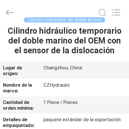
HYDRAULIC
COMPLETE
EQUIPMENT
CO.,LTD.
All
Cilindro hidráulico de doble acción
Rights
Reserved.
Cilindro hidráulico temporario
EN
del doble marino del OEM con
CASA
el sensor de la dislocación
PRODUCTOS
Lugar de
Changzhou, China
origen:
LOS
VÍDEOS
Nombre de la
CZHydraulic
marca:
Cantidad de
1 Piece / Pieces
SOBRE
orden mínima:
NOSOTROS
Detalles de
paquete estándar de la exportación
empaquetado: