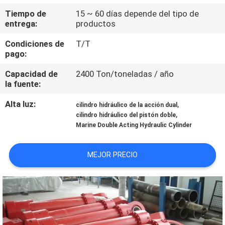
RECORRIDO
Tiempo de
15 ~ 60 días depende del tipo de
POR
entrega:
productos
LA
Condiciones de
T/T
pago:
FÁBRICA
Capacidad de
2400 Ton/toneladas / año
la fuente:
CONTROL
Alta luz:
,
DE
cilindro hidráulico de la acción dual
,
cilindro hidráulico del pistón doble
CALIDAD
Marine Double Acting Hydraulic Cylinder
CONTACTA
MEJOR PRECIO
CON
NOSOTROS
SOLICITAR