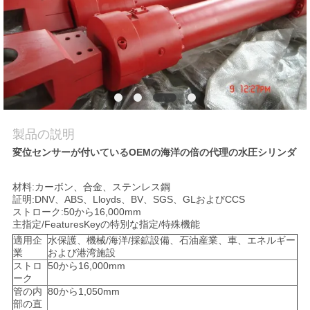
場
ツ
ア
ー
製品の説明
品
変位センサーが付いているOEMの海洋の倍の代理の水圧シリンダ
質
材料:カーボン、合金、ステンレス鋼
管
証明:DNV、ABS、Lloyds、BV、SGS、GLおよびCCS
ストローク:50から16,000mm
理
主指定/FeaturesKeyの特別な指定/特殊機能
適用企
水保護、機械/海洋/採鉱設備、石油産業、車、エネルギー
業
および港湾施設
連
ストロ
50から16,000mm
ーク
管の内
80から1,050mm
絡
部の直