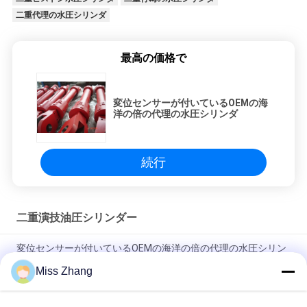
く
二重代理の水圧シリンダ
だ
さ
最高の価格で
い
変位センサーが付いているOEMの海
洋の倍の代理の水圧シリンダ
地
図
続行
プ
二重演技油圧シリンダー
ラ
変位センサーが付いているOEMの海洋の倍の代理の水圧シリン
イ
ダ
Miss Zhang
バ
こつ逆さまの二重ピストン水圧シリンダ二重代理油圧Ram