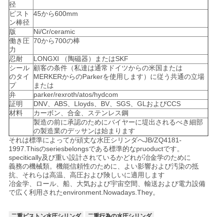
径
く
ピスト
45から600mm
ン棒径
だ
版
Ni/Cr/ceramic
働き圧
70から700の棒
さ
力
忍耐
LONGXI （陶磁器）またはSKF
い
シール
顧客の条件（私達は通常ドイツからの米国または
のタイ
MERKERからのParkerを使用します）に従う共通の立場
プ
または
弁
parker/rexroth/atos/hydcom
引
証明
DNV、ABS、Lloyds、BV、SGS、GLおよびCCS
材料
カーボン、合金、ステンレス鋼
金
製造の前に承認のためにバイヤーに堤出されるべき細部
の製造業のデッサンは始まります
を
それは標準によってが頑丈な水圧シリンダへJB/ZQ4181-
1997.Thisのseriesbelongsである標準的なpruoductです。
求
specitically及び重い設計されているかどれが冶金学のために
義務の機械類。機能信頼性のために、よい影響および汚染の抵
抗、それらは高温、高圧および険しいに適用します
め
冶金学、ロール、船、大気および宇宙空間、輸送および電力設備
で広く利用されたenvironment.Nowadays.They。
て
二重ピストン水圧シリンダ
二重行為の水圧シリンダ