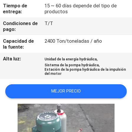
RECORRIDO
Tiempo de
15 ~ 60 días depende del tipo de
entrega:
productos
POR
LA
Condiciones de
T/T
pago:
FÁBRICA
Capacidad de
2400 Ton/toneladas / año
la fuente:
CONTROL
Alta luz:
,
Unidad de la energía hydráulica
DE
,
Sistema de la pompa hydráulica
Estación de la pompa hydráulica de la impulsión
CALIDAD
del motor
CONTACTA
MEJOR PRECIO
CON
NOSOTROS
SOLICITAR