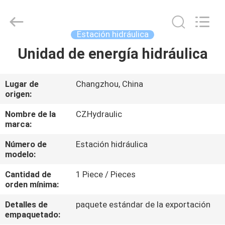
HYDRAULIC
COMPLETE
EQUIPMENT
CO.,LTD.
All
Estación hidráulica
Rights
Reserved.
Unidad de energía hidráulica
EN
CASA
Lugar de
Changzhou, China
origen:
PRODUCTOS
Nombre de la
CZHydraulic
marca:
LOS
Número de
Estación hidráulica
VÍDEOS
modelo:
Cantidad de
1 Piece / Pieces
SOBRE
orden mínima:
NOSOTROS
Detalles de
paquete estándar de la exportación
empaquetado: