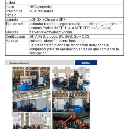
pistón
placa
Ni/Cr/cerámica
Presión de
70 a 700 bares
trabajo
cojinete
LONGXI (China) o SKF
Tipo de sello
estándar común o según requisito del cliente (generalmente
usamos Parker de EE. UU. o MERKER de Alemania)
válvulas
parker/rexroth/atos/hydcom
Certificación
DNV, ABS, Lloyds, BV, SGS, GL y CCS
Material
carbono, aleación, acero inoxidable
Se presentarán planos de fabricación detallados al
comprador para su aprobación antes de que comience la
fabricación