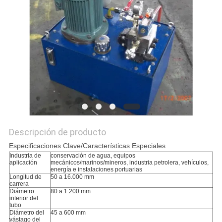
UNA CITA
MAPA
DEL
SITIO
POLÍTICA
DE
Descripción de producto
PRIVACIDAD
Especificaciones Clave/Características Especiales
Industria de
conservación de agua, equipos
aplicación
mecánicos/marinos/mineros, industria petrolera, vehículos,
energía e instalaciones portuarias
Longitud de
50 a 16.000 mm
carrera
Diámetro
80 a 1.200 mm
interior del
tubo
Diámetro del
45 a 600 mm
vástago del