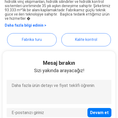
hidrolik vinç ekipmanları, hidrolik silindirler ve hidrolik kontrol
GIZLILIK
COMPLETE EQUIPMENT
sistemleri üretiminde 35 yılı aşkın deneyime sahiptir. Şirketimiz
93.333 m²'lik bir alanı kaplamaktadır. Fabrikamız güçlü teknik
POLITIKASI
CO.,LTD
güce ve ileri teknolojiye sahiptir. Başlıca tedarik ettiğimiz ürün
ve hizmetler �
Daha fazla bilgi edinin >
Fabrika turu
Kalite kontrol
Mesaj bırakın
Sizi yakında arayacağız!