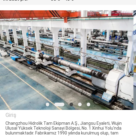
KALITE
KONTROLÜ
BIZIMLE
İLETIŞIM
BIR
İNDIRIM
İSTE
SITE
Giriş
HARITASI
Changzhou Hidrolik Tam Ekipman A.Ş., Jiangsu Eyaleti, Wujin
Ulusal Yüksek Teknoloji Sanayi Bölgesi, No. 1 Xinhui Yolu'nda
CHANGZHOU HYDRAULIC
bulunmaktadır. Fabrikamız 1990 yılında kurulmuş olup, tam