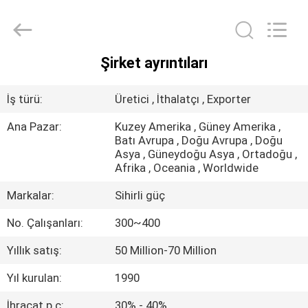
HYDRAULIC
COMPLETE
EQUIPMENT
CO.,LTD.
All
Rights
Şirket ayrıntıları
Reserved.
EVDE
İş türü:
Üretici , İthalatçı , Exporter
ÜRÜN
Ana Pazar:
Kuzey Amerika , Güney Amerika ,
Batı Avrupa , Doğu Avrupa , Doğu
Asya , Güneydoğu Asya , Ortadoğu ,
VIDEOLAR
Afrika , Oceania , Worldwide
Markalar:
Sihirli güç
BIZIM
No. Çalışanları:
300~400
HAKKIMIZDA
Yıllık satış:
50 Million-70 Million
FABRIKA
Yıl kurulan:
1990
TURU
İhracat p.c:
30% - 40%