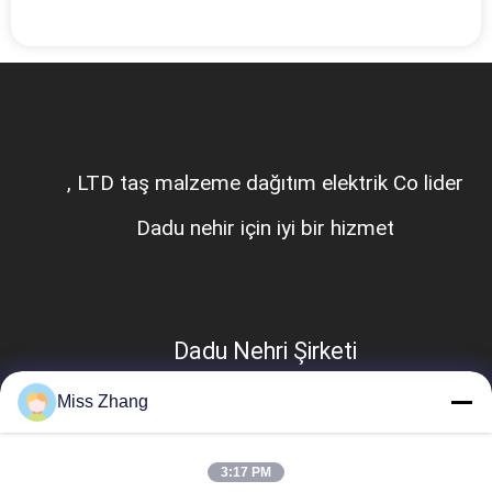
Hunan Hongjiang hidroelektrik istasyonu
için iyi bir servis.
Hongjiang Hidrojektör
Miss Zhang
3:17 PM