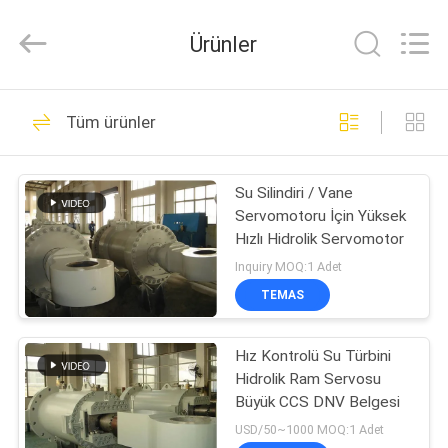
HYDRAULIC
COMPLETE
EQUIPMENT
Ürünler
CO.,LTD.
All
Rights
Reserved.
EVDE
78
Tüm ürünler
Hidrolik silindir
ÜRÜN
Su Silindiri / Vane
Servomotoru İçin Yüksek
VIDEOLAR
Hızlı Hidrolik Servomotor
Inquiry MOQ:1 Adet
BIZIM
TEMAS
14
HAKKIMIZDA
tek etkili hidrolik
Hız Kontrolü Su Türbini
Hidrolik Ram Servosu
FABRIKA
silindir
Büyük CCS DNV Belgesi
TURU
USD/50~1000 MOQ:1 Adet