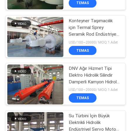
TEMAS
KALITE
Konteyner Taşımacılık
KONTROLÜ
12
için Termal Sprey
Seramik Rod Endüstriyel
çift ​​etkili hidrolik
BIZIMLE
Hidrolik Silindirler
USD/100~20000/ MOQ:1 Adet
silindir
İLETIŞIM
TEMAS
BIR
DNV Ağır Hizmet Tipi
Elektro Hidrolik Silindir
İNDIRIM
Damperli Kamyon Hidrolik
16
İSTE
Silindir
USD/100~20000/ MOQ:1 Adet
Büyük Çap Hidrolik
TEMAS
SITE
Silindirler
Su Türbini İçin Büyük
HARITASI
Elektrikli Hidrolik
Endüstriyel Servo Motor