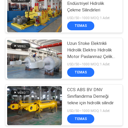
Endüstriyel Hidrolik
Çekme Silindirleri
10
USD/50~1000 MOQ:1 Adet
Hidrolik Kaldırma
TEMAS
Silindiri
Uzun Stoke Elektrikli
Hidrolik Elektro Hidrolik
Motor Paslanmaz Çelik
16m
USD/50~1000 MOQ:1 Adet
TEMAS
29
CCS ABS BV DNV
Hidrolik servo motor
Sınıflandırma Derneği
tekne için hidrolik silindir
USD/50~1000 MOQ:1 Adet
TEMAS