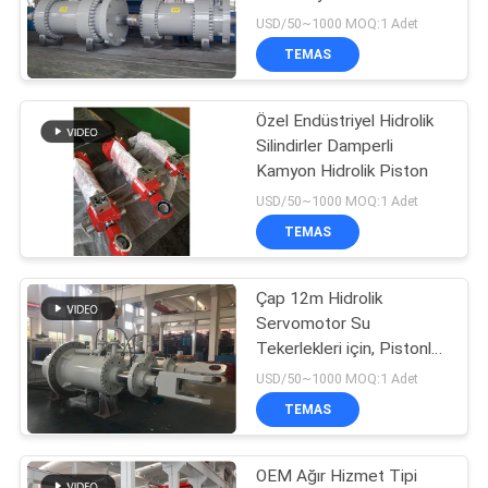
GIZLILIK
Hız Kontrolü
USD/50~1000 MOQ:1 Adet
POLITIKASI
TEMAS
27
Endüstriyel Hidrolik
Özel Endüstriyel Hidrolik
Silindirler Damperli
Silindirler
Kamyon Hidrolik Piston
USD/50~1000 MOQ:1 Adet
TEMAS
Çap 12m Hidrolik
22
Servomotor Su
Termal Sprey
Tekerlekleri için, Pistonlu
Hidrolik Silindir
USD/50~1000 MOQ:1 Adet
Kaplamaları
TEMAS
OEM Ağır Hizmet Tipi