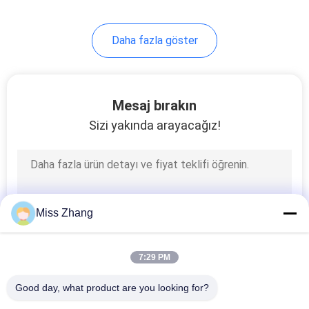
4
Daha fazla göster
Hidrolik istasyon
Mesaj bırakın
Sizi yakında arayacağız!
6
Teleskopik Hidrolik
Miss Zhang
Silindir
7:29 PM
Good day, what product are you looking for?