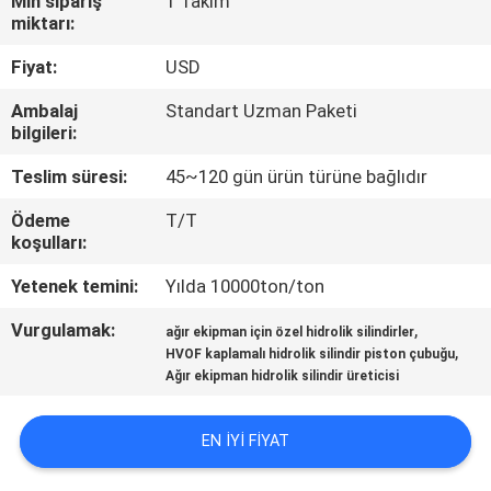
Min sipariş
1 Takım
miktarı:
KALITE
Fiyat:
USD
KONTROLÜ
Ambalaj
Standart Uzman Paketi
bilgileri:
BIZIMLE
Teslim süresi:
45~120 gün ürün türüne bağlıdır
İLETIŞIM
Ödeme
T/T
koşulları:
BIR
Yetenek temini:
Yılda 10000ton/ton
İNDIRIM
Vurgulamak:
,
İSTE
ağır ekipman için özel hidrolik silindirler
,
HVOF kaplamalı hidrolik silindir piston çubuğu
Ağır ekipman hidrolik silindir üreticisi
SITEMAP
EN IYI FIYAT
GIZLILIK