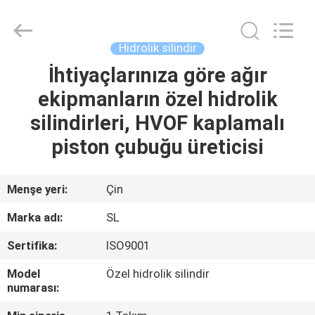
HYDRAULIC
COMPLETE
EQUIPMENT
CO.,LTD.
All
Hidrolik silindir
Rights
Reserved.
İhtiyaçlarınıza göre ağır
EVDE
ekipmanların özel hidrolik
ÜRÜN
silindirleri, HVOF kaplamalı
piston çubuğu üreticisi
VIDEOLAR
Menşe yeri:
Çin
BIZIM
Marka adı:
SL
HAKKIMIZDA
Sertifika:
ISO9001
FABRIKA
Model
Özel hidrolik silindir
numarası:
TURU