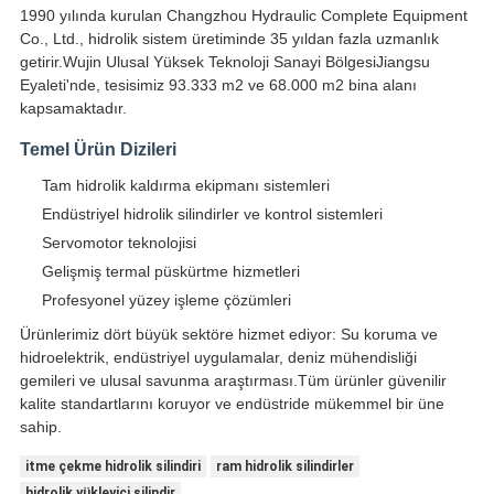
1990 yılında kurulan Changzhou Hydraulic Complete Equipment
Co., Ltd., hidrolik sistem üretiminde 35 yıldan fazla uzmanlık
getirir.Wujin Ulusal Yüksek Teknoloji Sanayi BölgesiJiangsu
Eyaleti'nde, tesisimiz 93.333 m2 ve 68.000 m2 bina alanı
kapsamaktadır.
Temel Ürün Dizileri
Tam hidrolik kaldırma ekipmanı sistemleri
Endüstriyel hidrolik silindirler ve kontrol sistemleri
Servomotor teknolojisi
Gelişmiş termal püskürtme hizmetleri
Profesyonel yüzey işleme çözümleri
Ürünlerimiz dört büyük sektöre hizmet ediyor: Su koruma ve
hidroelektrik, endüstriyel uygulamalar, deniz mühendisliği
gemileri ve ulusal savunma araştırması.Tüm ürünler güvenilir
kalite standartlarını koruyor ve endüstride mükemmel bir üne
sahip.
itme çekme hidrolik silindiri
ram hidrolik silindirler
hidrolik yükleyici silindir