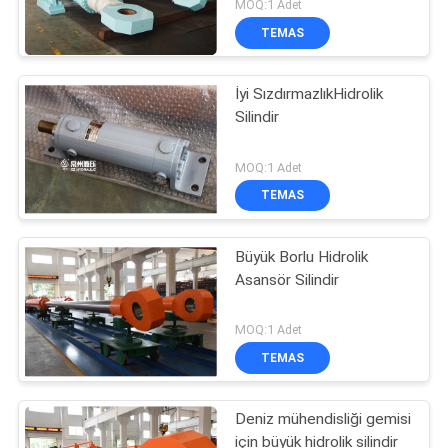
MOQ:1 Adet
TEMAS
İyi SızdırmazlıkHidrolik
Silindir
MOQ:1 Adet
TEMAS
Büyük Borlu Hidrolik
Asansör Silindir
MOQ:1 Adet
TEMAS
Deniz mühendisliği gemisi
için büyük hidrolik silindir