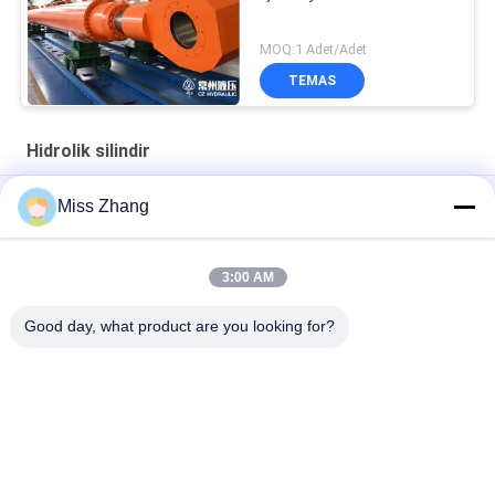
MOQ:1 Adet/Adet
TEMAS
Hidrolik silindir
Yağ Endüstrisi için Radyal Kapısı Ağır Hidrolik Silindir / Kaldırma
Miss Zhang
Silindir
Petrol Endüstrisi Hidrolik Silindir Paslanmaz Çelik QPPY-D Tipi
3:00 AM
Özel hidrolik silindir fabrikası
Good day, what product are you looking for?
Popüler Kategoriler
Tüm
Tek Etkili Hidrolik 
Hidrolik Silindir
Silindir