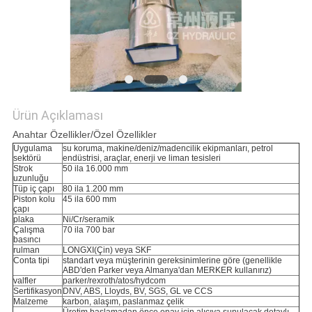
GIZLILIK
POLITIKASI
Ürün Açıklaması
Anahtar Özellikler/Özel Özellikler
Uygulama
su koruma, makine/deniz/madencilik ekipmanları, petrol
sektörü
endüstrisi, araçlar, enerji ve liman tesisleri
Strok
50 ila 16.000 mm
uzunluğu
Tüp iç çapı
80 ila 1.200 mm
Piston kolu
45 ila 600 mm
çapı
plaka
Ni/Cr/seramik
Çalışma
70 ila 700 bar
basıncı
rulman
LONGXI(Çin) veya SKF
Conta tipi
standart veya müşterinin gereksinimlerine göre (genellikle
ABD'den Parker veya Almanya'dan MERKER kullanırız)
valfler
parker/rexroth/atos/hydcom
Sertifikasyon
DNV, ABS, Lloyds, BV, SGS, GL ve CCS
Malzeme
karbon, alaşım, paslanmaz çelik