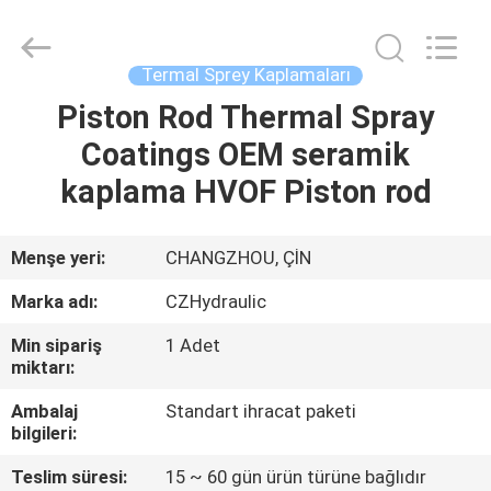
HYDRAULIC
COMPLETE
EQUIPMENT
CO.,LTD.
All
Termal Sprey Kaplamaları
Rights
Reserved.
Piston Rod Thermal Spray
EVDE
Coatings OEM seramik
ÜRÜN
kaplama HVOF Piston rod
VIDEOLAR
Menşe yeri:
CHANGZHOU, ÇİN
Marka adı:
CZHydraulic
BIZIM
Min sipariş
1 Adet
HAKKIMIZDA
miktarı:
Ambalaj
Standart ihracat paketi
FABRIKA
bilgileri:
TURU
Teslim süresi:
15 ~ 60 gün ürün türüne bağlıdır