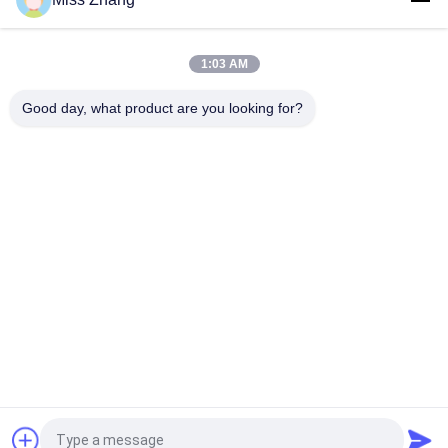
Termal Püskürtme Yüksek Sıcaklıkta Seramik Kaplama
Aşınmaya Dirençli ASTM-C633
1:03 AM
Korozyona dayanıklı piston çubuğu termal sprey kaplamaları
OEM HVOF
Good day, what product are you looking for?
Popüler Kategoriler
Tüm
Tek Etkili Hidrolik 
Hidrolik Silindir
Silindir
Çift ​​etkili Hidrolik 
Büyük Çap Hidrolik 
Silindir
Silindirler
Endüstriyel Hidrolik 
Termal Sprey 
Silindirler
Kaplamaları
Hidrolik Kaldırma 
Hidrolik Servo Motor
Silindiri
Teklif isteği