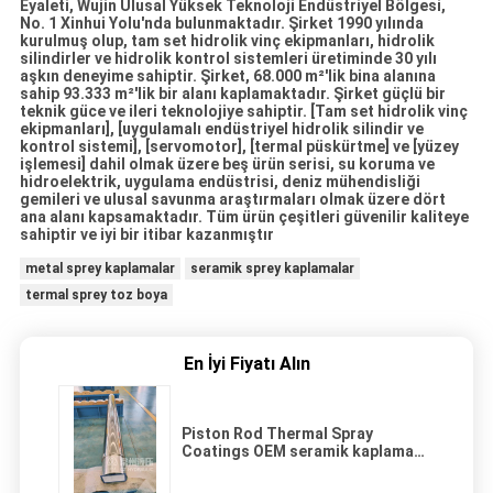
Eyaleti, Wujin Ulusal Yüksek Teknoloji Endüstriyel Bölgesi,
No. 1 Xinhui Yolu'nda bulunmaktadır. Şirket 1990 yılında
kurulmuş olup, tam set hidrolik vinç ekipmanları, hidrolik
silindirler ve hidrolik kontrol sistemleri üretiminde 30 yılı
aşkın deneyime sahiptir. Şirket, 68.000 m²'lik bina alanına
sahip 93.333 m²'lik bir alanı kaplamaktadır. Şirket güçlü bir
teknik güce ve ileri teknolojiye sahiptir. [Tam set hidrolik vinç
ekipmanları], [uygulamalı endüstriyel hidrolik silindir ve
kontrol sistemi], [servomotor], [termal püskürtme] ve [yüzey
işlemesi] dahil olmak üzere beş ürün serisi, su koruma ve
hidroelektrik, uygulama endüstrisi, deniz mühendisliği
gemileri ve ulusal savunma araştırmaları olmak üzere dört
ana alanı kapsamaktadır. Tüm ürün çeşitleri güvenilir kaliteye
sahiptir ve iyi bir itibar kazanmıştır
metal sprey kaplamalar
seramik sprey kaplamalar
termal sprey toz boya
En İyi Fiyatı Alın
Piston Rod Thermal Spray
Coatings OEM seramik kaplama
HVOF Piston rod