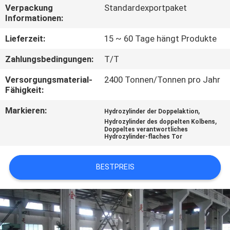
Verpackung
Standardexportpaket
Informationen:
QUALITÄTSKONTROLLE
Lieferzeit:
15 ~ 60 Tage hängt Produkte
KONTAKT
Zahlungsbedingungen:
T/T
MIT
Versorgungsmaterial-
2400 Tonnen/Tonnen pro Jahr
UNS
Fähigkeit:
Markieren:
,
Hydrozylinder der Doppelaktion
BITTE UM
,
Hydrozylinder des doppelten Kolbens
Doppeltes verantwortliches
EIN
Hydrozylinder-flaches Tor
ANGEBOT
BESTPREIS
SITEMAP
DATENSCHUTZRICHTLINIE