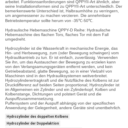
arbeitet. Funktionsanforderungen sind QPPYII-Art ähnlich, aber
seine Installationsformen sind zu QPPYII-Art unterschiedlich. Der
bemerkenswerte Unterschied ist, Halbraumhöhe zu verringern,
um angemessener zu machen verzieren. Die annehmbare
Betriebstemperatur sollte herum von -35℃-50℃.
Hydraulische Hebemaschine QPPY-D Reihe: Hydraulische
Hebemaschine des flachen Tors, flaches Tor mit dem Fall
umgedreht.
Hydrozylinder ist die Wasserkraft in mechanische Energie, das
Hin- und Herbewegung, zum (oder Bewegung schwingen) vom
Hydraulikantrieb zu tun. Er ist einfach, zuverlässig. Verwenden
Sie ihn, um das Austauschen der Bewegung zu erzielen kann
von den Verlangsamungsgeräten entfernt werden, und kein
Getriebeabstand, glatte Bewegung, so in einer Vielzahl von
Maschinen sind in den Hydrauliksystemen weitverbreitet.
Hydrozylinderertragkraft und die Nutzfläche des Kolbens ist zur
Druckdifferenz auf beiden Seiten proportional; Hydrozylinder ist
im Allgemeinen ein Zylinder und ein Zylinderkopf, Kolben und
Kolbenstange, Dichtungen und polstert Gerät und die
Auspuffzusammensetzung.
Puffersystem und der Auspuff abhängig von der spezifischen
Anwendung der Gelegenheit, andere Geräte sind unentbehrlich.
Hydrozylinder des doppelten Kolbens
Hydrozylinder der Doppelaktion