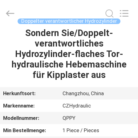
HYDRAULIC
COMPLETE
EQUIPMENT
CO.,LTD.
All
Doppelter verantwortlicher Hydrozylinder
Rights
Reserved.
Sondern Sie/Doppelt-
ZU
verantwortliches
HAUSE
Hydrozylinder-flaches Tor-
PRODUKTE
hydraulische Hebemaschine
für Kipplaster aus
VIDEOS
Herkunftsort:
Changzhou, China
ÜBER
Markenname:
CZHydraulic
UNS
Modellnummer:
QPPY
WERKSBESICHTIGUNG
Min Bestellmenge:
1 Piece / Pieces