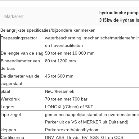
hydraulische pom
Markeren:
315kw de Hydraulis
Belangrijkste specificaties/bijzondere kenmerken
Toepassingssector
waterbescherming, mechanische/maritieme/mijnb
en havenfaciliteiten
De lengte van de slag
50 tot en met 16 000 mm
Binnendiameter van
80 tot 1200 mm
de buis
De diameter van de
45 tot 600 mm
zuigerstaaf
plaat
Ni/Cr/keramiek
Werkdruk
70 tot en met 700 bar
Lagers
LONGXI ((China) of SKF
Tipe zegel
gemeenschappelijke stand of in overeenstemmi
Parker uit de VS of MERKER uit Duitsland)
kleppen
Parker/rexroth/atos/hydcom
Certificering
DNV, ABS, Lloyds, BV, SGS, GL en CCS