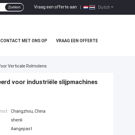
Vraag een offerte aan
|
Dutch
Zoeken
 CONTACT MET ONS OP
VRAAG EEN OFFERTE
Voor Verticale Rolmolens
eerd voor industriële slijpmachines
mst:
Changzhou, China
shenli
Aangepast