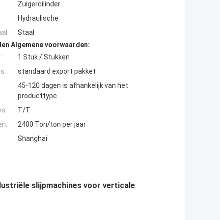
Zuigercilinder
Hydraulische
al:
Staal
den Algemene voorwaarden:
:
1 Stuk / Stukken
s:
standaard export pakket
45-120 dagen is afhankelijk van het
producttype
es:
T/T
en:
2400 Ton/ton per jaar
Shanghai
ustriële slijpmachines voor verticale