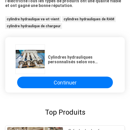
l'électricitéTous les types de produits ont une qualité fiable
et ont gagné une bonne réputation.
cylindre hydraulique va-et-vient
cylindres hydrauliques de RAM
cylindre hydraulique de chargeur
Cylindres hydrauliques
personnalisés selon vos
exigences toutes les industries la
tige de piston avec revêtement
HVOF
Continuer
Top Produits