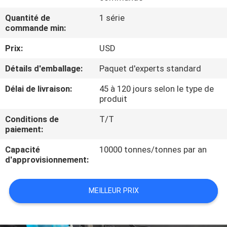
NOUS
Quantité de
1 série
commande min:
VISITE
Prix:
USD
DE
Détails d'emballage:
Paquet d'experts standard
L'USINE
Délai de livraison:
45 à 120 jours selon le type de
produit
CONTRÔLE
Conditions de
T/T
DE
paiement:
LA
Capacité
10000 tonnes/tonnes par an
QUALITÉ
d'approvisionnement:
NOUS
MEILLEUR PRIX
CONTACTER