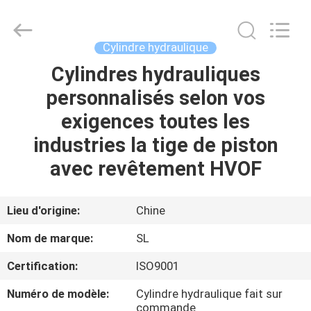
HYDRAULIC
COMPLETE
EQUIPMENT
CO.,LTD.
All
Cylindre hydraulique
Rights
Reserved.
Cylindres hydrauliques
À
personnalisés selon vos
LA
exigences toutes les
MAISON
industries la tige de piston
PRODUITS
avec revêtement HVOF
VIDÉOS
Lieu d'origine:
Chine
Nom de marque:
SL
À
Certification:
ISO9001
PROPOS
Numéro de modèle:
Cylindre hydraulique fait sur
DE
commande