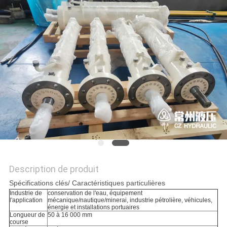
DEMANDEZ
UN DEVIS
PLAN
DU
SITE
POLITIQUE
DE
CONFIDENTIALITÉ
Description de produit
Spécifications clés/ Caractéristiques particulières
Industrie de
conservation de l'eau, équipement
l'application
mécanique/nautique/minerai, industrie pétrolière, véhicules,
énergie et installations portuaires
Longueur de
50 à 16 000 mm
course