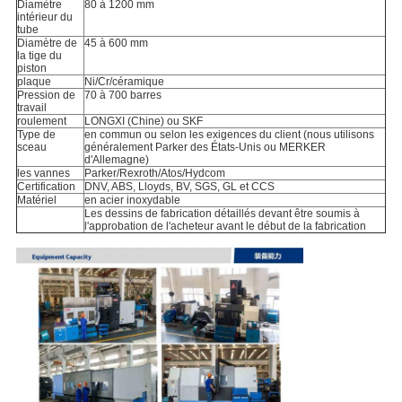
Diamètre
80 à 1200 mm
intérieur du
tube
Diamètre de
45 à 600 mm
la tige du
piston
plaque
Ni/Cr/céramique
Pression de
70 à 700 barres
travail
roulement
LONGXI (Chine) ou SKF
Type de
en commun ou selon les exigences du client (nous utilisons
sceau
généralement Parker des États-Unis ou MERKER
d'Allemagne)
les vannes
Parker/Rexroth/Atos/Hydcom
Certification
DNV, ABS, Lloyds, BV, SGS, GL et CCS
Matériel
en acier inoxydable
Les dessins de fabrication détaillés devant être soumis à
l'approbation de l'acheteur avant le début de la fabrication