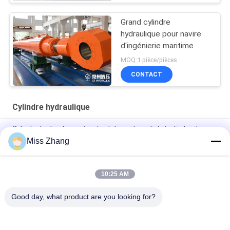
Grand cylindre
hydraulique pour navire
d'ingénierie maritime
MOQ:1 pièce/pièces
CONTACT
Cylindre hydraulique
Cylindre hydraulique résistant de porte radiale/cylindre de
grue pour l'industrie pétrolière
Miss Zhang
Type de l'acier inoxydable QPPY-D de cylindre hydraulique
d'industrie pétrolière
10:25 AM
Fabrique de cylindres hydrauliques sur mesure
Good day, what product are you looking for?
Catégories populaires
Tous