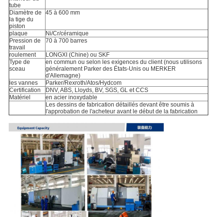
tube
Diamètre de
45 à 600 mm
la tige du
piston
plaque
Ni/Cr/céramique
Pression de
70 à 700 barres
travail
roulement
LONGXI (Chine) ou SKF
Type de
en commun ou selon les exigences du client (nous utilisons
sceau
généralement Parker des États-Unis ou MERKER
d'Allemagne)
les vannes
Parker/Rexroth/Atos/Hydcom
Certification
DNV, ABS, Lloyds, BV, SGS, GL et CCS
Matériel
en acier inoxydable
Les dessins de fabrication détaillés devant être soumis à
l'approbation de l'acheteur avant le début de la fabrication