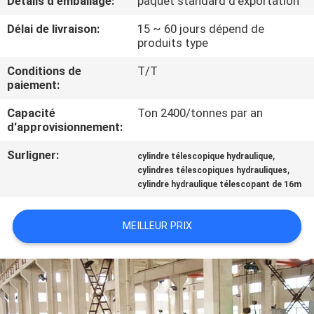
Détails d'emballage:
paquet standard d'exportation
NOUS
Délai de livraison:
15 ~ 60 jours dépend de
produits type
VISITE
Conditions de
T/T
DE
paiement:
L'USINE
Capacité
Ton 2400/tonnes par an
d'approvisionnement:
CONTRÔLE
Surligner:
,
cylindre télescopique hydraulique
,
DE
cylindres télescopiques hydrauliques
cylindre hydraulique télescopant de 16m
LA
QUALITÉ
MEILLEUR PRIX
NOUS
CONTACTER