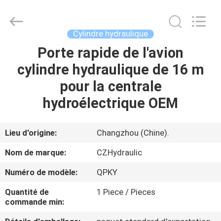
HYDRAULIC
COMPLETE
EQUIPMENT
CO.,LTD.
All
Cylindre hydraulique
Rights
Reserved.
Porte rapide de l'avion
À
cylindre hydraulique de 16 m
LA
pour la centrale
MAISON
hydroélectrique OEM
PRODUITS
Lieu d'origine:
Changzhou (Chine).
VIDÉOS
Nom de marque:
CZHydraulic
Numéro de modèle:
QPKY
À
Quantité de
1 Piece / Pieces
PROPOS
commande min:
DE