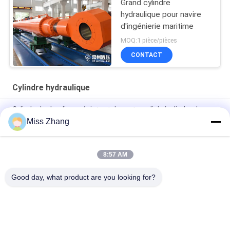
Grand cylindre
hydraulique pour navire
d'ingénierie maritime
MOQ:1 pièce/pièces
CONTACT
Cylindre hydraulique
Cylindre hydraulique résistant de porte radiale/cylindre de
grue pour l'industrie pétrolière
Miss Zhang
Type de l'acier inoxydable QPPY-D de cylindre hydraulique
d'industrie pétrolière
8:57 AM
Fabrique de cylindres hydrauliques sur mesure
Good day, what product are you looking for?
Catégories populaires
Tous
Vérin Hydraulique 