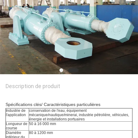
DEMANDEZ
UN DEVIS
PLAN
DU
SITE
POLITIQUE
Description de produit
DE
CONFIDENTIALITÉ
Spécifications clés/ Caractéristiques particulières
Industrie de
conservation de l'eau, équipement
l'application
mécanique/nautique/minerai, industrie pétrolière, véhicules,
énergie et installations portuaires
Longueur de
50 à 16 000 mm
course
Diamètre
80 à 1200 mm
intérieur du