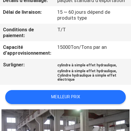
Détails d'emballage:
paquet standard d'exportation
NOUS
Délai de livraison:
15 ~ 60 jours dépend de
produits type
VISITE
Conditions de
T/T
DE
paiement:
L'USINE
Capacité
15000Ton/Tons par an
d'approvisionnement:
CONTRÔLE
Surligner:
,
cylindre à simple effet hydraulique
,
DE
cylindre à simple effet hydraulique
Cylindre hydraulique à simple effet
électrique
LA
QUALITÉ
MEILLEUR PRIX
NOUS
CONTACTER