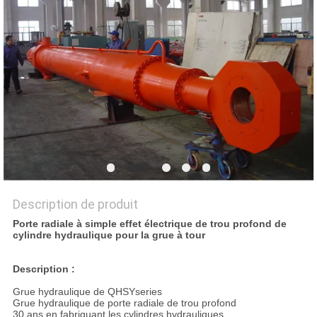
DEMANDEZ
UN DEVIS
PLAN
DU
SITE
POLITIQUE
DE
Description de produit
Porte radiale à simple effet électrique de trou profond de
CONFIDENTIALITÉ
cylindre hydraulique pour la grue à tour
Description :
Grue hydraulique de QHSYseries
Grue hydraulique de porte radiale de trou profond
30 ans en fabriquant les cylindres hydrauliques