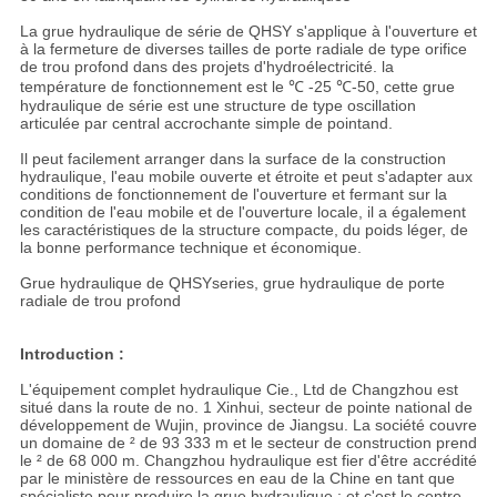
La grue hydraulique de série de QHSY s'applique à l'ouverture et
à la fermeture de diverses tailles de porte radiale de type orifice
de trou profond dans des projets d'hydroélectricité. la
température de fonctionnement est le ℃ -25 ℃-50, cette grue
hydraulique de série est une structure de type oscillation
articulée par central accrochante simple de pointand.
Il peut facilement arranger dans la surface de la construction
hydraulique, l'eau mobile ouverte et étroite et peut s'adapter aux
conditions de fonctionnement de l'ouverture et fermant sur la
condition de l'eau mobile et de l'ouverture locale, il a également
les caractéristiques de la structure compacte, du poids léger, de
la bonne performance technique et économique.
Grue hydraulique de QHSYseries, grue hydraulique de porte
radiale de trou profond
Introduction :
L'équipement complet hydraulique Cie., Ltd de Changzhou est
situé dans la route de no. 1 Xinhui, secteur de pointe national de
développement de Wujin, province de Jiangsu. La société couvre
un domaine de ² de 93 333 m et le secteur de construction prend
le ² de 68 000 m. Changzhou hydraulique est fier d'être accrédité
par le ministère de ressources en eau de la Chine en tant que
spécialiste pour produire la grue hydraulique ; et c'est le centre