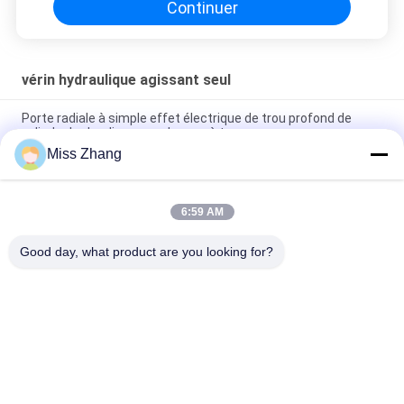
Continuer
vérin hydraulique agissant seul
Porte radiale à simple effet électrique de trou profond de
cylindre hydraulique pour la grue à tour
Miss Zhang
Cylindre hydraulique à simple effet de transport de conteneur
avec le retour de ressort résistant
6:59 AM
Cylindre pneumatique à simple effet télescopique à simple
effet de cylindre hydraulique
Good day, what product are you looking for?
Catégories populaires
Tous
Vérin Hydraulique 
Cylindre Hydraulique
Agissant Seul
Double Cylindre 
Grosse Perce Vérins 