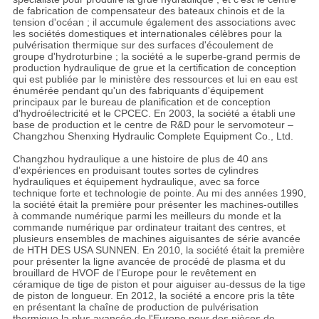
de fabrication de compensateur des bateaux chinois et de la
tension d'océan ; il accumule également des associations avec
les sociétés domestiques et internationales célèbres pour la
pulvérisation thermique sur des surfaces d'écoulement de
groupe d'hydroturbine ; la société a le superbe-grand permis de
production hydraulique de grue et la certification de conception
qui est publiée par le ministère des ressources et lui en eau est
énumérée pendant qu'un des fabriquants d'équipement
principaux par le bureau de planification et de conception
d'hydroélectricité et le CPCEC. En 2003, la société a établi une
base de production et le centre de R&D pour le servomoteur –
Changzhou Shenxing Hydraulic Complete Equipment Co., Ltd.
Changzhou hydraulique a une histoire de plus de 40 ans
d'expériences en produisant toutes sortes de cylindres
hydrauliques et équipement hydraulique, avec sa force
technique forte et technologie de pointe. Au mi des années 1990,
la société était la première pour présenter les machines-outilles
à commande numérique parmi les meilleurs du monde et la
commande numérique par ordinateur traitant des centres, et
plusieurs ensembles de machines aiguisantes de série avancée
de HTH DES USA SUNNEN. En 2010, la société était la première
pour présenter la ligne avancée de procédé de plasma et du
brouillard de HVOF de l'Europe pour le revêtement en
céramique de tige de piston et pour aiguiser au-dessus de la tige
de piston de longueur. En 2012, la société a encore pris la tête
en présentant la chaîne de production de pulvérisation
thermique la plus avancée de l'Europe pour des pièces de