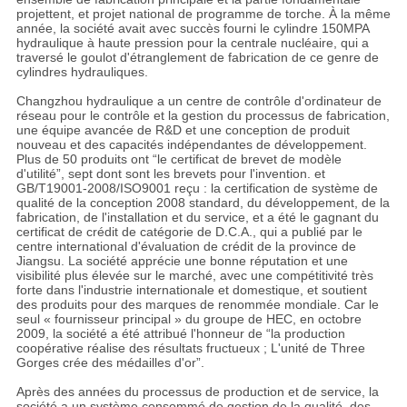
projettent, et projet national de programme de torche. À la même
année, la société avait avec succès fourni le cylindre 150MPA
hydraulique à haute pression pour la centrale nucléaire, qui a
traversé le goulot d'étranglement de fabrication de ce genre de
cylindres hydrauliques.
Changzhou hydraulique a un centre de contrôle d'ordinateur de
réseau pour le contrôle et la gestion du processus de fabrication,
une équipe avancée de R&D et une conception de produit
nouveau et des capacités indépendantes de développement.
Plus de 50 produits ont “le certificat de brevet de modèle
d'utilité”, sept dont sont les brevets pour l'invention. et
GB/T19001-2008/ISO9001 reçu : la certification de système de
qualité de la conception 2008 standard, du développement, de la
fabrication, de l'installation et du service, et a été le gagnant du
certificat de crédit de catégorie de D.C.A., qui a publié par le
centre international d'évaluation de crédit de la province de
Jiangsu. La société apprécie une bonne réputation et une
visibilité plus élevée sur le marché, avec une compétitivité très
forte dans l'industrie internationale et domestique, et soutient
des produits pour des marques de renommée mondiale. Car le
seul « fournisseur principal » du groupe de HEC, en octobre
2009, la société a été attribué l'honneur de “la production
coopérative réalise des résultats fructueux ; L'unité de Three
Gorges crée des médailles d'or”.
Après des années du processus de production et de service, la
société a un système consommé de gestion de la qualité, des