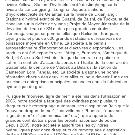
rivière Yellow ; Station d'hydroélectricité de Jinghong sur la
rivière de Lancangjiang ; Longma, Jupudu, stations
d'hydroélectricité de Gelantan sur la rivière de Lixianjiang ;
Stations d'hydroélectricité de Guazhi, de Baishi, de Tuokou et de
Hongjian sur la rivière de yuans ; Projet de Moyen-itinéraire de la
déviation de l'eau de SN et des plus grandes centrales
d'emmagasinage par pompe telles que Bailianhe, Baoquan,
Liyang etc. et plus de 600 grands et stations et réservoirs de
puissance moyenne en Chine. La société a le permis
autogestionnaire d'importation et d'activités d'exportation. Les
produits ont été exportés vers l'Afrique, Européen, l'Amérique du
Sud, et Asie du Sud-Est etc., tel que la centrale de potier de
Lahm, la centrale d'accès de Jonas en Thaïlande, la centrale du
Guatemala, la centrale de Vitebsk au Belarus, la station du
Cameroun Lom Pangar, etc. La société a gagné une bonne
réputation chacun des deux ici et ailleurs, pour devenir l'une des
principales entreprises principales nationales dans la fabrication
hydraulique de grue.
Puisque le “nouveau tigre de mer” a été mis dans l'utilisation en
2006, notre société a fabriqué des cylindres pour plusieurs
dragueurs de remorquage autopropulsés d'aspiration (tels que le
“nouveau dragon de mer”, “nouvelle mer Phoenix”, “nouveau
lingot de mer” et “communication” etc.), qui a apporté de
grandes contributions pour les projets nationaux de polder.
Depuis 2005, notre société a assorti tous les cylindres
hydrauliques pour onze dragueurs de remorquage d'aspiration
de ³ de 13500m, de ³ de 13000m, de ³ de 16888m, de ³ de