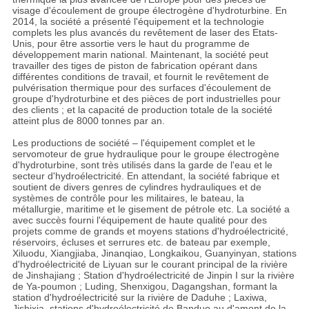
visage d'écoulement de groupe électrogène d'hydroturbine. En
2014, la société a présenté l'équipement et la technologie
complets les plus avancés du revêtement de laser des Etats-
Unis, pour être assortie vers le haut du programme de
développement marin national. Maintenant, la société peut
travailler des tiges de piston de fabrication opérant dans
différentes conditions de travail, et fournit le revêtement de
pulvérisation thermique pour des surfaces d'écoulement de
groupe d'hydroturbine et des pièces de port industrielles pour
des clients ; et la capacité de production totale de la société
atteint plus de 8000 tonnes par an.
Les productions de société – l'équipement complet et le
servomoteur de grue hydraulique pour le groupe électrogène
d'hydroturbine, sont très utilisés dans la garde de l'eau et le
secteur d'hydroélectricité. En attendant, la société fabrique et
soutient de divers genres de cylindres hydrauliques et de
systèmes de contrôle pour les militaires, le bateau, la
métallurgie, maritime et le gisement de pétrole etc. La société a
avec succès fourni l'équipement de haute qualité pour des
projets comme de grands et moyens stations d'hydroélectricité,
réservoirs, écluses et serrures etc. de bateau par exemple,
Xiluodu, Xiangjiaba, Jinanqiao, Longkaikou, Guanyinyan, stations
d'hydroélectricité de Liyuan sur le courant principal de la rivière
de Jinshajiang ; Station d'hydroélectricité de Jinpin I sur la rivière
de Ya-poumon ; Luding, Shenxigou, Dagangshan, formant la
station d'hydroélectricité sur la rivière de Daduhe ; Laxiwa,
Jishixia, stations d'hydroélectricité de Banduo au d'amont de la