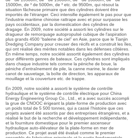
15000m, de ³ de 5000m, de ³ etc. de 9500m, qui résout la
situation fâcheuse primaire que des cylindres doivent être
importés de l'étranger. Ceci intensifie également le pas pour que
l'industrie maritime chinoise rattrape avec et pour surpasse les
pays occidentaux, par la domestication des cylindres de
dragage. En 2009, notre société a assorti les cylindres sur le
dragueur de remorquage autopropulsé cubique de l'aspiration
plus grands 4500 “baleine de ciel” en Asie, parce que le Tianjin
Dredging Company pour creuser des récifs et a construit les îles,
qui ont réalisé des mérites notables dans les défenses côtières.
En même temps, notre société assortit également des cylindres
pour différents genres de bateaux. Ces cylindres sont impliqués
dans chaque industrie tels comme la péniche de boue, la
péniche d'entraînement de pile, la canne marine, le davier de
canot de sauvetage, la boîte de direction, les apparaux de
mouillage et la couverture etc. de trappe.
En 2009, notre société a assorti le système de contrôle
hydraulique et le système de contrôle électrique pour China
Energy Engineering Group Co., Ltd., et a avec succès accompli
la grue de CNOOC érigeant la plate-forme de production avec
un poids total de 5 500 tonnes, qui a cassé l'histoire que ces
projets avaient été assortis par des entreprises étrangères, et a
réalisé le but de la recherche et développement indépendante,
et la fourniture domestique pour le premier ascenseur
hydraulique auto-élévateur de la plate-forme en mer de
production. Ce projet avait été évalué comme le premier
ensemble de fabrication principale et la partie fondamentale