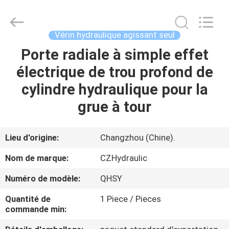
HYDRAULIC
COMPLETE
EQUIPMENT
CO.,LTD.
All
Vérin hydraulique agissant seul
Rights
Reserved.
Porte radiale à simple effet
À
électrique de trou profond de
LA
cylindre hydraulique pour la
MAISON
grue à tour
PRODUITS
Lieu d'origine:
Changzhou (Chine).
VIDÉOS
Nom de marque:
CZHydraulic
Numéro de modèle:
QHSY
À
Quantité de
1 Piece / Pieces
PROPOS
commande min:
DE