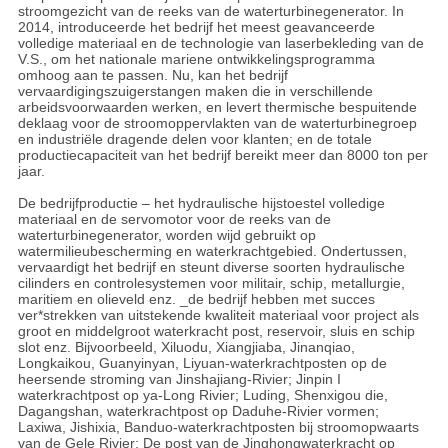
stroomgezicht van de reeks van de waterturbinegenerator. In
2014, introduceerde het bedrijf het meest geavanceerde
volledige materiaal en de technologie van laserbekleding van de
V.S., om het nationale mariene ontwikkelingsprogramma
omhoog aan te passen. Nu, kan het bedrijf
vervaardigingszuigerstangen maken die in verschillende
arbeidsvoorwaarden werken, en levert thermische bespuitende
deklaag voor de stroomoppervlakten van de waterturbinegroep
en industriële dragende delen voor klanten; en de totale
productiecapaciteit van het bedrijf bereikt meer dan 8000 ton per
jaar.
De bedrijfproductie – het hydraulische hijstoestel volledige
materiaal en de servomotor voor de reeks van de
waterturbinegenerator, worden wijd gebruikt op
watermilieubescherming en waterkrachtgebied. Ondertussen,
vervaardigt het bedrijf en steunt diverse soorten hydraulische
cilinders en controlesystemen voor militair, schip, metallurgie,
maritiem en olieveld enz. _de bedrijf hebben met succes
ver*strekken van uitstekende kwaliteit materiaal voor project als
groot en middelgroot waterkracht post, reservoir, sluis en schip
slot enz. Bijvoorbeeld, Xiluodu, Xiangjiaba, Jinanqiao,
Longkaikou, Guanyinyan, Liyuan-waterkrachtposten op de
heersende stroming van Jinshajiang-Rivier; Jinpin I
waterkrachtpost op ya-Long Rivier; Luding, Shenxigou die,
Dagangshan, waterkrachtpost op Daduhe-Rivier vormen;
Laxiwa, Jishixia, Banduo-waterkrachtposten bij stroomopwaarts
van de Gele Rivier; De post van de Jinghongwaterkracht op