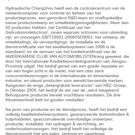
Hydraulische Changzhou heeft een de controlecentrum van de
netwerkcomputer voor controle en beheer van het
productieproces, een gevorderd R&D-team en onafhankelijke
nieuw productontwerp en ontwikkelingsmogelijkheden. Meer dan
50 producten hebben ‚het Certificaat van het
Gebruiksmodeloctrooi‘, zeven waarvan octrooien voor uitvinding
zijn. en ontvangen GB/T19001-2008/ISO9001: het ontwerp, de
ontwikkelings, de vervaardigings, de installatie en de
dienstcertificatie van het kwaliteitssysteem van 2008 is de
standaard, en de winnaar van het kredietcertificaat van de
AMERIKAANSE CLUB VAN AUTOMOBILISTENrang geweest, die
door het Internationale Kredietbeoordelingcentrum van Jiangsu-
Provincie uitgaf. Het bedrijf geniet van een goede reputatie en
van een hoger zicht in de markt, met een zeer sterk
concurrentievermogen in de internationale en binnenlandse
industrie, en steunt producten voor wereld-beroemde merken.
Aangezien de enige „belangrijkste leverancier“ van HEC-Groep,
in Oktober 2009, het bedrijf de eer van de „werd toegekend
Behulpzame productie bereikt vruchtbare resultaten; De drie
Kloveneenheid leidt tot gouden medailles‘.
Na jaren van productie en de dienstproces, heeft het bedrijf een
volledig kwaliteitsbeheersysteem, geavanceerde testmethoden &
hulpmiddelen, geaccumuleerde overvloedige ontwerpen,
productie, installatie, het opdragen & verrichting, en
onderhoudservaringen. Het bedrijf heeft het volledige de
dienstconcept met pre-sales, verkoop en naverkoop