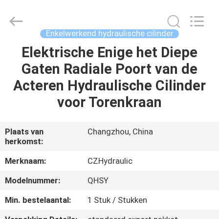
HYDRAULIC
COMPLETE
EQUIPMENT
CO.,LTD.
All
Enkelwerkend hydraulische cilinder
Rights
Reserved.
Elektrische Enige het Diepe
THUIS
Gaten Radiale Poort van de
PRODUCTEN
Acteren Hydraulische Cilinder
voor Torenkraan
VIDEO'S
Plaats van
Changzhou, China
herkomst:
OVER
ONS
Merknaam:
CZHydraulic
Modelnummer:
QHSY
FABRIEKSTOCHT
Min. bestelaantal:
1 Stuk / Stukken