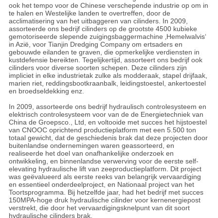
ook het tempo voor de Chinese verschepende industrie op om in
te halen en Westelijke landen te overtreffen, door de
acclimatisering van het uitbaggeren van cilinders. In 2009,
assorteerde ons bedrijf cilinders op de grootste 4500 kubieke
gemotoriseerde slepende zuigingsbaggermachine ‚Hemelwalvis‘
in Azië, voor Tianjin Dredging Company om ertsaders en
gebouwde eilanden te graven, die opmerkelijke verdiensten in
kustdefensie bereikten. Tegelijkertijd, assorteert ons bedrijf ook
cilinders voor diverse soorten schepen. Deze cilinders zijn
impliciet in elke industrietak zulke als modderaak, stapel drijfaak,
marien riet, reddingsbootkraanbalk, leidingstoestel, ankertoestel
en broedseldekking enz.
In 2009, assorteerde ons bedrijf hydraulisch controlesysteem en
elektrisch controlesysteem voor van de de Energietechniek van
China de Groepsco., Ltd, en voltooide met succes het hijstoestel
van CNOOC oprichtend productieplatform met een 5.500 ton
totaal gewicht, dat de geschiedenis brak dat deze projecten door
buitenlandse ondernemingen waren geassorteerd, en
realiseerde het doel van onafhankelijke onderzoek en
ontwikkeling, en binnenlandse verwerving voor de eerste self-
elevating hydraulische lift van zeeproductieplatform. Dit project
was geëvalueerd als eerste reeks van belangrijk vervaardiging
en essentieel onderdeelproject, en Nationaal project van het
Toortsprogramma. Bij hetzelfde jaar, had het bedrijf met succes
150MPA-hoge druk hydraulische cilinder voor kernenergiepost
verstrekt, die door het vervaardigingsknelpunt van dit soort
hydraulische cilinders brak.