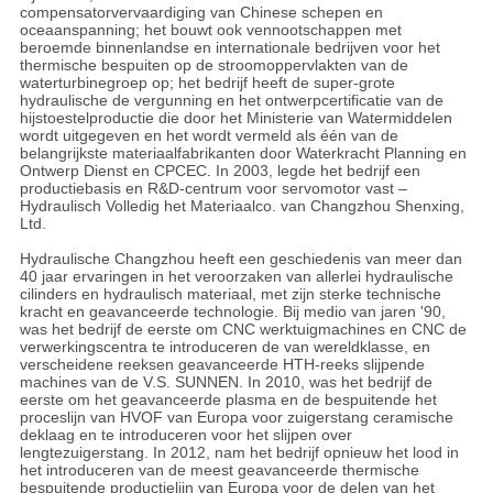
compensatorvervaardiging van Chinese schepen en
oceaanspanning; het bouwt ook vennootschappen met
beroemde binnenlandse en internationale bedrijven voor het
thermische bespuiten op de stroomoppervlakten van de
waterturbinegroep op; het bedrijf heeft de super-grote
hydraulische de vergunning en het ontwerpcertificatie van de
hijstoestelproductie die door het Ministerie van Watermiddelen
wordt uitgegeven en het wordt vermeld als één van de
belangrijkste materiaalfabrikanten door Waterkracht Planning en
Ontwerp Dienst en CPCEC. In 2003, legde het bedrijf een
productiebasis en R&D-centrum voor servomotor vast –
Hydraulisch Volledig het Materiaalco. van Changzhou Shenxing,
Ltd.
Hydraulische Changzhou heeft een geschiedenis van meer dan
40 jaar ervaringen in het veroorzaken van allerlei hydraulische
cilinders en hydraulisch materiaal, met zijn sterke technische
kracht en geavanceerde technologie. Bij medio van jaren '90,
was het bedrijf de eerste om CNC werktuigmachines en CNC de
verwerkingscentra te introduceren de van wereldklasse, en
verscheidene reeksen geavanceerde HTH-reeks slijpende
machines van de V.S. SUNNEN. In 2010, was het bedrijf de
eerste om het geavanceerde plasma en de bespuitende het
proceslijn van HVOF van Europa voor zuigerstang ceramische
deklaag en te introduceren voor het slijpen over
lengtezuigerstang. In 2012, nam het bedrijf opnieuw het lood in
het introduceren van de meest geavanceerde thermische
bespuitende productielijn van Europa voor de delen van het