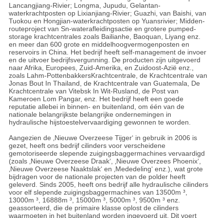
Lancangjiang-Rivier; Longma, Jupudu, Gelantan-
waterkrachtposten op Lixianjiang-Rivier; Guazhi, van Baishi, van
Tuokou en Hongjian-waterkrachtposten op Yuansrivier; Midden-
routeproject van Sn-waterafleidingsactie en grotere pumped-
storage krachtcentrales zoals Bailianhe, Baoquan, Liyang enz.
en meer dan 600 grote en middelhoogvermogenposten en
reservoirs in China. Het bedrijf heeft self-management de invoer
en de uitvoer bedrijfsvergunning. De producten zijn uitgevoerd
naar Afrika, Europees, Zuid-Amerika, en Zuidoost-Azië enz.,
zoals Lahm-PottenbakkersKrachtcentrale, de Krachtcentrale van
Jonas Bout In Thailand, de Krachtcentrale van Guatemala, De
Krachtcentrale van Vitebsk In Wit-Rusland, de Post van
Kameroen Lom Pangar, enz. Het bedrijf heeft een goede
reputatie allebei in binnen- en buitenland, om één van de
nationale belangrijkste belangrijke ondernemingen in
hydraulische hijstoestelvervaardiging gewonnen te worden.
Aangezien de ‚Nieuwe Overzeese Tijger‘ in gebruik in 2006 is
gezet, heeft ons bedrijf cilinders voor verscheidene
gemotoriseerde slepende zuigingsbaggermachines vervaardigd
(zoals ‚Nieuwe Overzeese Draak‘, ‚Nieuwe Overzees Phoenix‘,
‚Nieuwe Overzeese Naaktslak‘ en ‚Mededeling‘ enz.), wat grote
bijdragen voor de nationale projecten van de polder heeft
geleverd. Sinds 2005, heeft ons bedrijf alle hydraulische cilinders
voor elf slepende zuigingsbaggermachines van 13500m ³,
13000m ³, 16888m ³, 15000m ³, 5000m ³, 9500m ³ enz.
geassorteerd, die de primaire klasse oplost de cilinders
waarmoeten in het buitenland worden ingevoerd uit. Dit voert