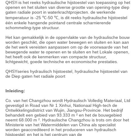
QHSY-is het reeks hydraulische hijstoestel van toepassing op het
openen en het sluiten van diverse grootte van opening-type diep
gaten radiale poort in waterkrachtprojecten. de werkende
temperatuur is -25 ℃-50 ℃, is dit reeks hydraulische hijstoestel
één enkele hangende pointand centrale scharnierende
schommeling-type structuur.
Het kan gemakkelijk in de oppervlakte van de hydraulische bouw
worden geschikt, die open water bewegen en sluiten en kan aan
de het werk vereisten aanpassen om op de voorwaarde van het
bewegende water te openen en te sluiten en het Lokale openen,
het heeft ook de kenmerken van compacte structuur,
lichtgewicht, goede technische en economische prestaties.
QHSYseries hydraulisch hijstoestel, hydraulische hijstoestel van
de Diep gaten het radiale poort
Inleiding:
Co. van het Changzhou wordt Hydraulisch Volledig Materiaal, Ltd
gevestigd in Road van Nr 1 Xinhui, Nationaal High-tech de
Ontwikkelingsdistrict van Wujin, Jiangsu-Provincie. Het bedrijf
behandelt een gebied van 93.333 m ² en het de bouwgebied
neemt 68.000 m ². Hydraulische Changzhou is trots om door het
Ministerie van het Watermiddelen van China als specialist
worden geaccrediteerd in het produceren van hydraulisch
hijstoestel; en het is het centrum van de