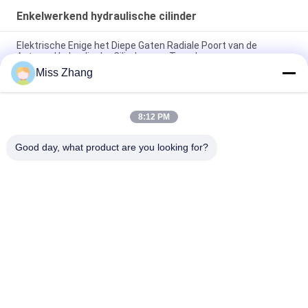
Enkelwerkend hydraulische cilinder
Elektrische Enige het Diepe Gaten Radiale Poort van de
Acteren Hydraulische Cilinder voor Torenkraan
Miss Zhang
Containervervoer Enige Acteren Hydraulische Cilinder met Op
zwaar werk berekende de Lenteterugkeer
8:12 PM
Enige Acteren Telescopische Hydraulische Cilinder Enige
Acteren Pneumatische Cilinder
Good day, what product are you looking for?
populaire categorieën
Alle
Enkelwerkend 
Hydraulische Cilinder
Hydraulische Cilinder
Dubbelwerkende 
Grote Boring 
Hydraulische Cilinder
Hydraulische 
Cilinders
Industriële, 
Thermische Spray 