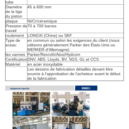
tube
Diamètre
45 à 600 mm
de la tige
du piston
plaque
Ni/Cr/céramique
Pression de
70 à 700 barres
travail
roulement
LONGXI (Chine) ou SKF
Type de
en commun ou selon les exigences du client (nous
sceau
utilisons généralement Parker des États-Unis ou
MERKER d'Allemagne)
les vannes
Parker/Rexroth/Atos/Hydcom
Certification
DNV, ABS, Lloyds, BV, SGS, GL et CCS
Matériel
en acier inoxydable
Les dessins de fabrication détaillés devant être
soumis à l'approbation de l'acheteur avant le début
de la fabrication