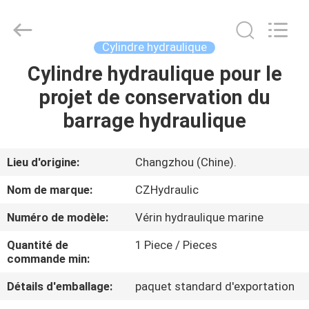
HYDRAULIC
COMPLETE
EQUIPMENT
CO.,LTD.
All
Cylindre hydraulique
Rights
Reserved.
Cylindre hydraulique pour le
À
projet de conservation du
LA
barrage hydraulique
MAISON
PRODUITS
Lieu d'origine:
Changzhou (Chine).
Nom de marque:
CZHydraulic
VIDÉOS
Numéro de modèle:
Vérin hydraulique marine
Quantité de
1 Piece / Pieces
À
commande min:
PROPOS
Détails d'emballage:
paquet standard d'exportation
DE