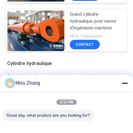
Grand cylindre
hydraulique pour navire
d'ingénierie maritime
MOQ:1 pièce/pièces
CONTACT
Cylindre hydraulique
Cylindre hydraulique résistant de porte radiale/cylindre de
grue pour l'industrie pétrolière
Miss Zhang
Type de l'acier inoxydable QPPY-D de cylindre hydraulique
d'industrie pétrolière
2:11 PM
Fabrique de cylindres hydrauliques sur mesure
Good day, what product are you looking for?
Catégories populaires
Tous