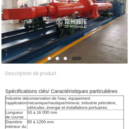
DEMANDEZ
UN DEVIS
PLAN
DU
SITE
POLITIQUE
Description de produit
DE
Spécifications clés/ Caractéristiques particulières
CONFIDENTIALITÉ
Industrie de
conservation de l'eau, équipement
l'application
mécanique/nautique/minerai, industrie pétrolière,
véhicules, énergie et installations portuaires
Longueur
50 à 16 000 mm
de course
Diamètre
80 à 1200 mm
intérieur du