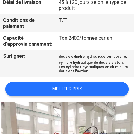
Délai de livraison:
45 à 120 jours selon le type de
NOUS
produit
Conditions de
T/T
VISITE
paiement:
DE
Capacité
Ton 2400/tonnes par an
L'USINE
d'approvisionnement:
Surligner:
,
double cylindre hydraulique temporaire
,
CONTRÔLE
cylindre hydraulique de double piston
Les cylindres hydrauliques en aluminium
doublent l'action
DE
LA
MEILLEUR PRIX
QUALITÉ
NOUS
CONTACTER