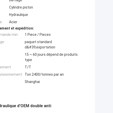
battage
Cylindre piston
Hydraulique
s:
Acier
ement et expédition:
mande min:
1 Piece / Pieces
ge:
paquet standard
d&#39;exportation
15 ~ 60 jours dépend de produits
type
iement:
T/T
ovisionnement:
Ton 2400/tonnes par an
Shanghai
draulique d'OEM double anti