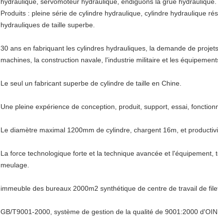
hydraulique, servomoteur hydraulique, endiguons la grue hydraulique.
Produits : pleine série de cylindre hydraulique, cylindre hydraulique rési
hydrauliques de taille superbe.
30 ans en fabriquant les cylindres hydrauliques, la demande de projets
machines, la construction navale, l'industrie militaire et les équipement
Le seul un fabricant superbe de cylindre de taille en Chine.
Une pleine expérience de conception, produit, support, essai, fonction
Le diamètre maximal 1200mm de cylindre, chargent 16m, et productivi
La force technologique forte et la technique avancée et l'équipement
meulage.
immeuble des bureaux 2000m2 synthétique de centre de travail de filet
GB/T9001-2000, système de gestion de la qualité de 9001:2000 d'OIN 