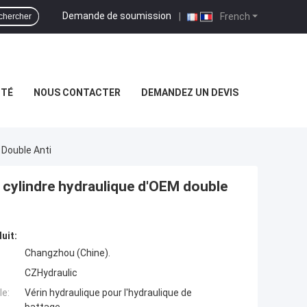
Demande de soumission
|
French
chercher
ITÉ
NOUS CONTACTER
DEMANDEZ UN DEVIS
 Double Anti
e cylindre hydraulique d'OEM double
uit:
Changzhou (Chine).
CZHydraulic
e:
Vérin hydraulique pour l'hydraulique de