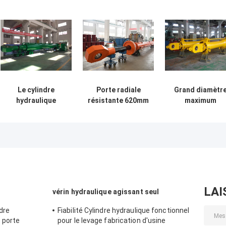
Le cylindre
Porte radiale
Grand diamètr
hydraulique
résistante 620mm
maximum
résistant de
Rod 340mm de
résistant 1200
transport,
trou profond de
de cylindres
doublent le bélier
cylindre
hydrauliques d
hydraulique fini
hydraulique
trou de porte
d'acier au
plate
carbone
LAI
vérin hydraulique agissant seul
dre
Fiabilité Cylindre hydraulique fonctionnel
 porte
pour le levage fabrication d'usine