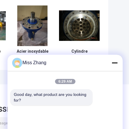
e
Acier inoxydable
Cylindre
résistant
hydraulique
Miss Zhang
mm
multifonctionnel
industriel
de cylindre
résistant en acier
e
hydraulique pour
pour la centrale
le bélier
nucléaire
6:29 AM
hydraulique
Good day, what product are you looking 
for?
SSEZ UN MESSAGE