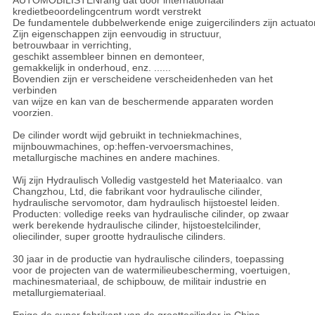
AUTOMOBILISTENrang dat door internationaal
kredietbeoordelingcentrum wordt verstrekt
De fundamentele dubbelwerkende enige zuigercilinders zijn actuator 
Zijn eigenschappen zijn eenvoudig in structuur,
betrouwbaar in verrichting,
geschikt assembleer binnen en demonteer,
gemakkelijk in onderhoud, enz. ......
Bovendien zijn er verscheidene verscheidenheden van het
verbinden
van wijze en kan van de beschermende apparaten worden
voorzien.
De cilinder wordt wijd gebruikt in techniekmachines,
mijnbouwmachines, op:heffen-vervoersmachines,
metallurgische machines en andere machines.
Wij zijn Hydraulisch Volledig vastgesteld het Materiaalco. van
Changzhou, Ltd, die fabrikant voor hydraulische cilinder,
hydraulische servomotor, dam hydraulisch hijstoestel leiden.
Producten: volledige reeks van hydraulische cilinder, op zwaar
werk berekende hydraulische cilinder, hijstoestelcilinder,
oliecilinder, super grootte hydraulische cilinders.
30 jaar in de productie van hydraulische cilinders, toepassing
voor de projecten van de watermilieubescherming, voertuigen,
machinesmateriaal, de schipbouw, de militair industrie en
metallurgiemateriaal.