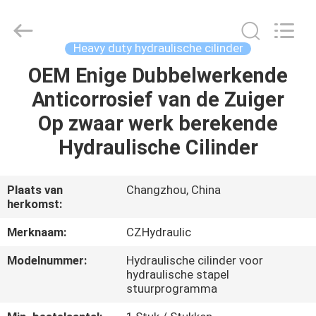
HYDRAULIC
COMPLETE
EQUIPMENT
CO.,LTD.
All
Heavy duty hydraulische cilinder
Rights
Reserved.
OEM Enige Dubbelwerkende
THUIS
Anticorrosief van de Zuiger
PRODUCTEN
Op zwaar werk berekende
Hydraulische Cilinder
VIDEO'S
Plaats van
Changzhou, China
herkomst:
OVER
ONS
Merknaam:
CZHydraulic
Modelnummer:
Hydraulische cilinder voor
FABRIEKSTOCHT
hydraulische stapel
stuurprogramma