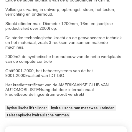
Enige de super fabrikant van de groottecilinder in China.
Volledige ervaring in ontwerp, opbrengst, steun, het testen,
verrichting en onderhoud.
Stookt cilinder max. Diameter 1200mm, 16m, en jaarlijkse
productiviteit over 2000t op.
De sterke technologische kracht en de geavanceerde techniek
en het materiaal, zoals 3 reeksen van sunnen malende
machines.
2000m2 de synthetische bureaubouw van de netto werkplaats
van de computercontrole
Gb/t9001-2000, het beheersysteem van de het
9001:2000kwaliteit van IDT ISO.
Het kredietcertificaat van de AMERIKAANSE CLUB VAN
AUTOMOBILISTENrang dat door internationaal
kredietbeoordelingcentrum wordt verstrekt
hydraulische liftcilinder
hydraulische ram met twee uiteinden
telescopische hydraulische rammen