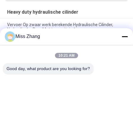
Heavy duty hydraulische cilinder
Vervoer Op zwaar werk berekende Hydraulische Cilinder,
Hydraulische Ram Met twee uiteinden
Miss Zhang
Het Diepe Gaten Radiale Poort 620mm Staaf 340mm van de
Koolstofstaal Op zwaar werk berekende Hydraulische Cilinder
10:21 AM
De vlakke Grote Poort droeg Hydraulische Cilinders Op zwaar
werk berekende Maximum Dia 1200mm
Good day, what product are you looking for?
populaire categorieën
Alle
Enkelwerkend 
Hydraulische Cilinder
Hydraulische Cilinder
Dubbelwerkende 
Grote Boring 
Hydraulische Cilinder
Hydraulische 
Cilinders
Industriële, 
Thermische Spray 