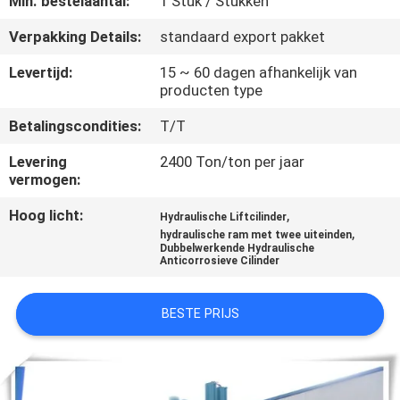
Min. bestelaantal:
1 Stuk / Stukken
KWALITEITSCONTROLE
Verpakking Details:
standaard export pakket
NEEM
Levertijd:
15 ~ 60 dagen afhankelijk van
producten type
CONTACT
MET
Betalingscondities:
T/T
ONS
Levering
2400 Ton/ton per jaar
vermogen:
OP
Hoog licht:
,
Hydraulische Liftcilinder
,
hydraulische ram met twee uiteinden
VRAAG
Dubbelwerkende Hydraulische
Anticorrosieve Cilinder
EEN
OFFERTE
BESTE PRIJS
SITEMAP