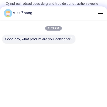
Cylindres hydrauliques de grand trou de construction avec le
capteur de déplacement
Miss Zhang
Cylindre hydraulique de décharge de grand trou résistant pour
le transport/équipement d'alimentation
2:03 PM
Grande porte de Rapid d'avion de productivité de cylindres
hydrauliques de trou de fonction multi
Good day, what product are you looking for?
Catégories populaires
Tous
Vérin Hydraulique 
Cylindre Hydraulique
Agissant Seul
Double Cylindre 
Grosse Perce Vérins 
Hydraulique 
Hydrauliques
Temporaire
Vérins Hydrauliques 
Enduits De Jet 
Industriels
Thermiques
Vérin De Levage 
Servomoteur 