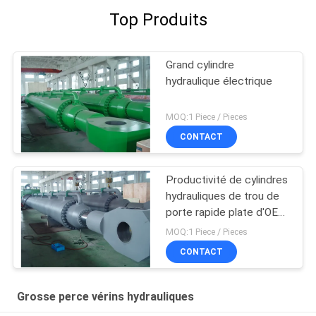
Top Produits
Grand cylindre
hydraulique électrique
MOQ:1 Piece / Pieces
CONTACT
Productivité de cylindres
hydrauliques de trou de
porte rapide plate d'OEM
grande au-dessus de
MOQ:1 Piece / Pieces
2000t
CONTACT
Grosse perce vérins hydrauliques