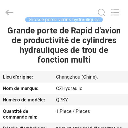
HYDRAULIC
COMPLETE
EQUIPMENT
CO.,LTD.
All
Grosse perce vérins hydrauliques
Rights
Reserved.
Grande porte de Rapid d'avion
À
de productivité de cylindres
LA
hydrauliques de trou de
MAISON
fonction multi
PRODUITS
Lieu d'origine:
Changzhou (Chine).
VIDÉOS
Nom de marque:
CZHydraulic
Numéro de modèle:
QPKY
À
Quantité de
1 Piece / Pieces
PROPOS
commande min:
DE