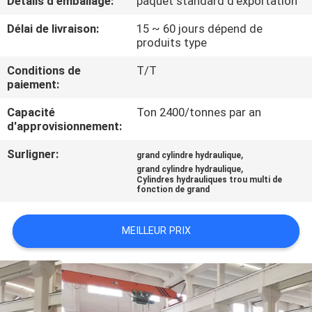
Détails d'emballage:
paquet standard d'exportation
NOUS
Délai de livraison:
15 ~ 60 jours dépend de
produits type
VISITE
Conditions de
T/T
DE
paiement:
L'USINE
Capacité
Ton 2400/tonnes par an
d'approvisionnement:
CONTRÔLE
Surligner:
,
grand cylindre hydraulique
,
DE
grand cylindre hydraulique
Cylindres hydrauliques trou multi de
fonction de grand
LA
QUALITÉ
MEILLEUR PRIX
NOUS
CONTACTER