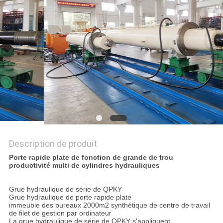
DEMANDEZ
UN DEVIS
PLAN
DU
SITE
POLITIQUE
DE
Description de produit
Porte rapide plate de fonction de grande de trou
CONFIDENTIALITÉ
productivité multi de cylindres hydrauliques
Grue hydraulique de série de QPKY
Grue hydraulique de porte rapide plate
immeuble des bureaux 2000m2 synthétique de centre de travail
de filet de gestion par ordinateur
La grue hydraulique de série de QPKY s'appliquent