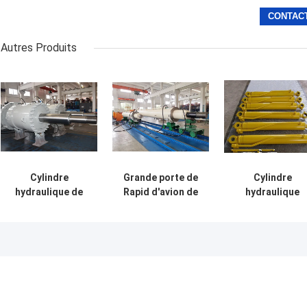
Autres Produits
Cylindre
Grande porte de
Cylindre
hydraulique de
Rapid d'avion de
hydraulique
décharge de
productivité de
personnalisé po
grand trou
cylindres
vos besoins
résistant pour le
hydrauliques de
spécifiques sel
transport/
trou de fonction
les exigences
équipement
multi
fabricant usine
d'alimentation