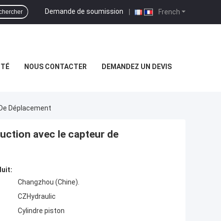
Demande de soumission
|
French
chercher
ITÉ
NOUS CONTACTER
DEMANDEZ UN DEVIS
r De Déplacement
uction avec le capteur de
uit:
Changzhou (Chine).
CZHydraulic
Cylindre piston