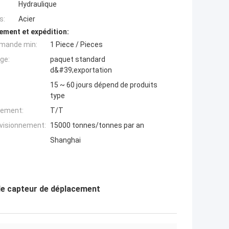
Hydraulique
s:
Acier
ement et expédition:
mande min:
1 Piece / Pieces
ge:
paquet standard
d&#39;exportation
15 ~ 60 jours dépend de produits
type
iement:
T/T
ovisionnement:
15000 tonnes/tonnes par an
Shanghai
 le capteur de déplacement