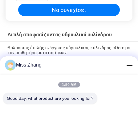
Να συνεχίσει
Διπλή αποφασίζοντας υδραυλικά κυλίνδρου
Θαλάσσιος διπλής ενέργειας υδραυλικός κύλινδρος cOem με
τον αισθητήρα μετατοπίσεων
Miss Zhang
Κρεμάστε τον ανάποδο διπλό διπλής ενέργειας υδραυλικό
κριό κυλίνδρων εμβόλων υδραυλικό
Ενιαίος/διπλής ενέργειας υδραυλικός υδραυλικός
1:50 AM
ανελκυστήρας πυλών κυλίνδρων επίπεδος για το φορτηγό
απορρίψεων
Good day, what product are you looking for?
Λαϊκή κατηγορία
Όλα
Υδραυλικός 
Ενιαία Ενεργώντας 
Κύλινδρος
Υδραυλικά 