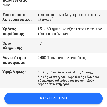
παραγγελίας
ΕΡΓΟΣΤΑΣΊΟΥ
min:
Συσκευασία
τυποποιημένο λογισμικό κατά την
ΈΛΕΓΧΟΣ
λεπτομέρειες:
εξαγωγή
ΠΟΙΌΤΗΤΑΣ
Χρόνος
15 ~ 60 ημερών εξαρτάται από τον
παράδοσης:
τύπο προϊόντων
ΕΠΙΚΟΙΝΩΝΉΣΤΕ
Όροι
Τ/Τ
πληρωμής:
ΜΑΖΊ
ΜΑΣ
Δυνατότητα
2400 Ton/τόνους ανά έτος
προσφοράς:
Υψηλό φως:
,
ΖΗΤΉΣΤΕ
διπλός υδραυλικός κύλινδρος δράσης
,
διπλός να ενεργήσει υδραυλικός κύλινδρος
ΜΙΑ
Υδραυλικοί κύλινδροι συνήθειας πυλών
αεροπλάνων γρήγοροι
ΠΡΟΣΦΟΡΆ
ΚΑΛΎΤΕΡΗ ΤΙΜΉ
SITEMAP