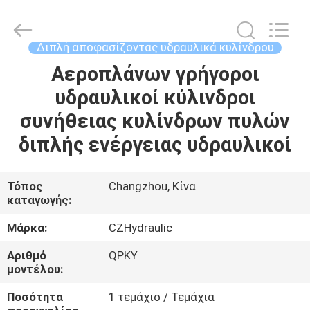
HYDRAULIC
COMPLETE
EQUIPMENT
CO.,LTD.
All
Διπλή αποφασίζοντας υδραυλικά κυλίνδρου
Rights
Reserved.
Αεροπλάνων γρήγοροι
ΣΠΊΤΙ
υδραυλικοί κύλινδροι
ΠΡΟΪΌΝΤΑ
συνήθειας κυλίνδρων πυλών
διπλής ενέργειας υδραυλικοί
ΒΊΝΤΕΟ
Τόπος
Changzhou, Κίνα
καταγωγής:
ΣΧΕΤΙΚΆ
ΜΕ
Μάρκα:
CZHydraulic
ΕΜΆΣ
Αριθμό
QPKY
μοντέλου:
ΕΠΙΣΚΕΨΉ
Ποσότητα
1 τεμάχιο / Τεμάχια