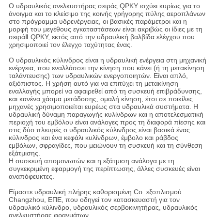
Ο υδραυλικός ανελκυστήρας σειράς QPKY ισχύει κυρίως για το
άνοιγμα και το κλείσιμο της κοινής γρήγορης πύλης αεροπλάνων
στο πρόγραμμα υδρενέργειας, οι βασικές παράμετροι και η
μορφή του μεγέθους εγκαταστάσεων είναι ακριβώς οι ίδιες με τη
σειράⅡ QPKY, εκτός από την υδραυλική βαλβίδα ελέγχου που
χρησιμοποιεί τον έλεγχο ταχύτητας ένας.
Ο υδραυλικός κύλινδρος είναι η υδραυλική ενέργεια στη μηχανική
ενέργεια, που εναλλάσσει την κίνηση που κάνει (ή τη μετακίνηση
ταλάντευσης) των υδραυλικών ενεργοποιητών. Είναι απλό,
αξιόπιστος. Η χρήση αυτό για να επιτύχει τη μετακίνηση
εναλλαγής μπορεί να αφαιρεθεί από τη συσκευή επιβράδυνσης,
και κανένα χάσμα μετάδοσης, ομαλή κίνηση, έτσι σε ποικίλες
μηχανές χρησιμοποιείται ευρέως στα υδραυλικά συστήματα. Η
υδραυλική δύναμη παραγωγής κυλίνδρων και η αποτελεσματική
περιοχή του εμβόλου είναι ανάλογες προς τη διαφορά πίεσης και
στις δύο πλευρές ο υδραυλικός κύλινδρος είναι βασικά ένας
κύλινδρος και ένα κεφάλι κυλίνδρων, έμβολο και ράβδος
εμβόλων, σφραγίδες, που μειώνουν τη συσκευή και τη σύνθεση
εξάτμισης.
Η συσκευή απομονωτών και η εξάτμιση ανάλογα με τη
συγκεκριμένη εφαρμογή της περίπτωσης, άλλες συσκευές είναι
αναπόφευκτες.
Είμαστε υδραυλική πλήρης καθορισμένη Co. εξοπλισμού
Changzhou, ΕΠΕ, που οδηγεί τον κατασκευαστή για τον
υδραυλικό κύλινδρο, υδραυλικός σερβοκινητήρας, υδραυλικός
ανελκυστήρας φραγμάτων.