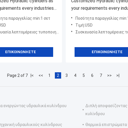
zed Hydraulic cylinders as
Customized Hydraulic cylind
nts every industries
your requirements every industries
e hydraulic cylinder
offshore hydraulic cylinder
ητα παραγγελίας min:1 σετ
Ποσότητα παραγγελίας min:
cturer
hydraulic mining machinery
USD
Τιμή:USD
α λεπτομέρειες:τυποποιημένο πακέτο εμπειρογνωμόνων
Συσκευασία λεπτομέρειες:τυποποιημένο πακέτο εμ
ΕΠΙΚΟΙΝΩΝΉΣΤΕ
ΕΠΙΚΟΙΝΩΝΉΣΤΕ
Page 2 of 7
|<
<<
1
2
3
4
5
6
7
>>
>|
ία ενεργώντας υδραυλικά κυλίνδρου
Διπλή αποφασίζοντας
κυλίνδρου
ηχανική υδραυλικούς κυλίνδρους
Θερμικά επιστρώματα