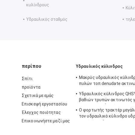
κυλίνδρους
Κύλι
Υδραυλικός σταθμός
τηλε
περίπου
Υδραυλικός κύλινδρος
Μακρύς υδραυλικός κύλιν
Σπίτι
πυλών τοπ denudate ακτιν
προϊόντα
πιστοποίηση DNV
Υδραυλικός κύλινδρος QHS
Σχετικά με εμάς
βαθιών τρυπών ακτινωτός γ
Επισκεψή εργοστασίου
πρόγραμμα υδρενέργειας
Ο φορτωτής τρακτέρ μεγάλ
Έλεγχος ποιότητας
τον υδραυλικό κύλινδρο υδ
Επικοινωνήστε μαζί μας
κριού κυλίνδρων