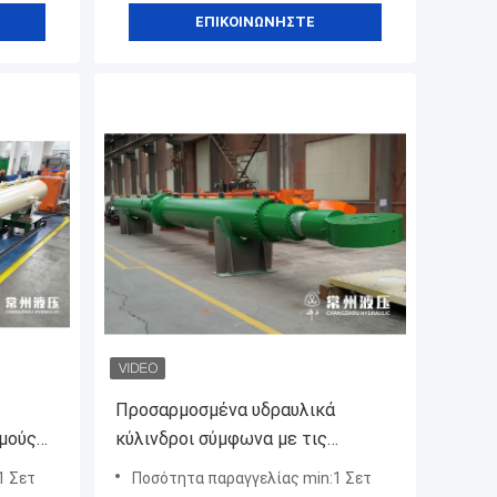
ΕΠΙΚΟΙΝΩΝΉΣΤΕ
Προσαρμοσμένα υδραυλικά
μούς
κύλινδροι σύμφωνα με τις
 σας,
απαιτήσεις σας, η ράβδος του
1 Σετ
Ποσότητα παραγγελίας min:1 Σετ
υ του
έμβολο με HVOF επίστρωση