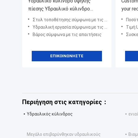
Υδραυλικό κύλινδρο υψηλής
Customi
πίεσης Υδραυλικό κύλινδρο
your requireme
πετρελαίου
offshor
Στυλ τοποθέτησης:σύμφωνα με τις απαιτήσεις
Ποσότ
manufa
Υδραυλική εργασία:σύμφωνα με τις απαιτήσεις
Τιμή:
Βάρος:σύμφωνα με τις απαιτήσεις
Συσκευασί
ΕΠΙΚΟΙΝΩΝΉΣΤΕ
Περιήγηση στις κατηγορίες：
Υδραυλικός κύλινδρος
ενια
Μεγάλο επιβαρύνθηκαν υδραυλικούς
Βιομ