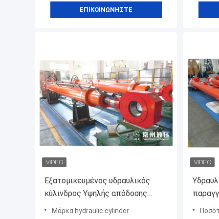
ΕΠΙΚΟΙΝΩΝΉΣΤΕ
Εξατομικευμένος υδραυλικός
Υδραυλ
κύλινδρος Υψηλής απόδοσης
παραγγ
Ανυψωτικός κύλινδρος
Ανυψωτ
Μάρκα:hydraulic cylinder
Ποσότητ
Κατασκευαστής Εξατομικευμένο
Κατασκ