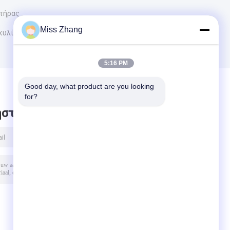
ητήρας
Miss Zhang
 κυλίνδρου
5:16 PM
Good day, what product are you looking 
for?
στε μήνυμα