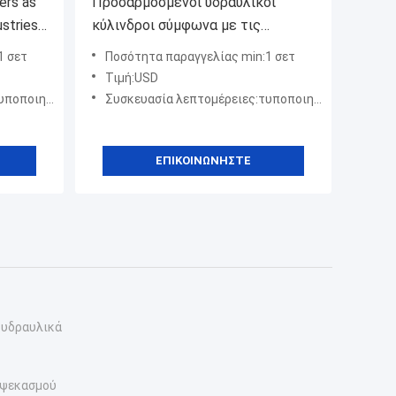
ers as
Προσαρμοσμένοι υδραυλικοί
κύλινδροι σύμφωνα με τις
απαιτήσεις σας για όλες τις
1 σετ
Ποσότητα παραγγελίας min:1 σετ
βιομηχανίες, υδραυλικοί κύλινδροι
Τιμή:USD
υπεράκτιων εγκαταστάσεων,
πειρογνωμόνων
Συσκευασία λεπτομέρειες:τυποποιημένο πακέτο εμπειρογνωμόνων
υδραυλικοί ανυψωτήρες,
υδραυλικοί σερβοκινητήρες
ΕΠΙΚΟΙΝΩΝΉΣΤΕ
 υδραυλικά
 ψεκασμού