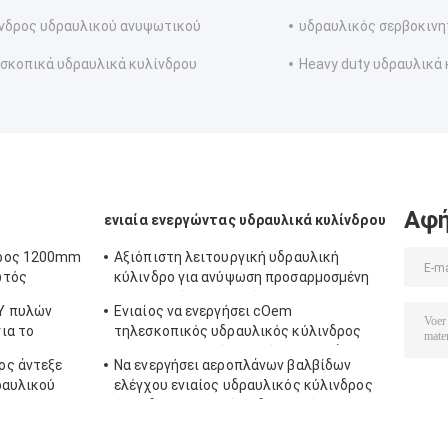
νδρος υδραυλικού ανυψωτικού
υδραυλικός σερβοκιν
σκοπικά υδραυλικά κυλίνδρου
Heavy duty υδραυλικά
Αφή
ενιαία ενεργώντας υδραυλικά κυλίνδρου
δρος 1200mm
Αξιόπιστη λειτουργική υδραυλική
ωτός
κύλινδρο για ανύψωση προσαρμοσμένη
κατασκευή εργοστασίου
Y πυλών
Ενιαίος να ενεργήσει cOem
ια το
τηλεσκοπικός υδραυλικός κύλινδρος
στη μεταλλουργία/το ρόλο/το σκάφος
ος άντεξε
Να ενεργήσει αεροπλάνων βαλβίδων
ραυλικού
ελέγχου ενιαίος υδραυλικός κύλινδρος
ένα υδραυλικός κύλινδρος τρόπων