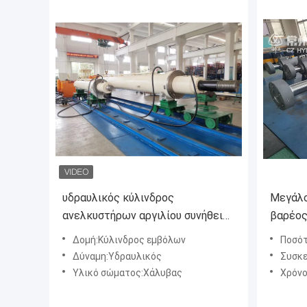
υδραυλικός κύλινδρος
Μεγάλο
ανελκυστήρων αργιλίου συνήθειας
βαρέος
1500mm με το μικρό ιξώδες αέρα
βιομηχ
Δομή:Κύλινδρος εμβόλων
Ποσότητ
κάθετο
Δύναμη:Υδραυλικός
Συσκευασία
Υλικό σώματος:Χάλυβας
Χρόνος παρ