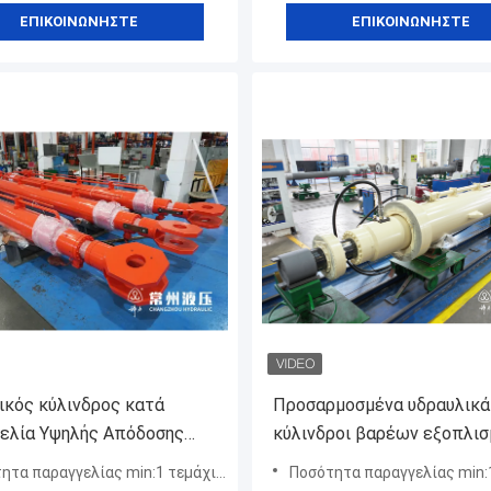
ΕΠΙΚΟΙΝΩΝΉΣΤΕ
ΕΠΙΚΟΙΝΩΝΉΣΤΕ
ικός κύλινδρος κατά
Προσαρμοσμένα υδραυλικά
ελία Υψηλής Απόδοσης
κύλινδροι βαρέων εξοπλισ
ικός Κύλινδρος
σύμφωνα με τις απαιτήσεις
α παραγγελίας min:1 τεμάχιο / Τεμάχια
Ποσότητα παραγγελίας min:
ευαστής υδραυλικού
κατασκευαστής της ράβδο