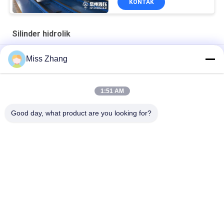
KONTAK
Silinder hidrolik
Radial Gate Heavy Duty Hydraulic Cylinder / Hoist Cylinder
Miss Zhang
Untuk Industri Minyak
Silinder Hidrolik Industri Minyak Baja Tahan Karat Tipe QPPY-D
1:51 AM
Pabrik silinder hidrolik khusus
Good day, what product are you looking for?
Bad Request
Semua
Single Acting 
Silinder Hidrolik
Hydraulic Cylinder
Double Acting 
Silinder Hidrolik 
Hydraulic Cylinder
Bore Besar
Silinder Hidrolik 
Coatings Semprot 