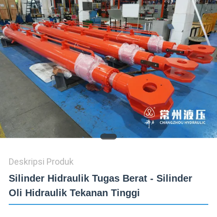
KONTROL
KUALITAS
HUBUNGI
KAMI
MINTA
KUTIPAN
SITEMAP
Deskripsi Produk
Silinder Hidraulik Tugas Berat - Silinder
KEBIJAKAN
Oli Hidraulik Tekanan Tinggi
PRIVASI