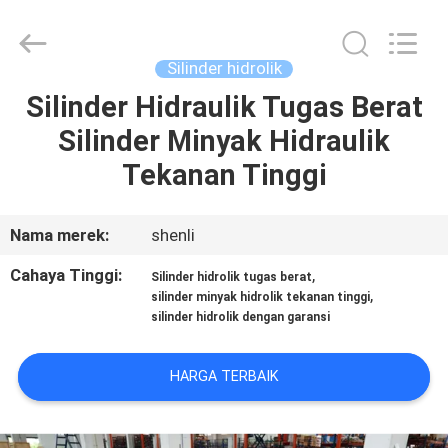
HYDRAULIC
COMPLETE
EQUIPMENT
CO.,LTD.
All
Silinder hidrolik
Rights
Reserved.
Silinder Hidraulik Tugas Berat
RUMAH
Silinder Minyak Hidraulik
PRODUK
Tekanan Tinggi
VIDEO
Nama merek:
shenli
Cahaya Tinggi:
,
Silinder hidrolik tugas berat
TENTANG
,
silinder minyak hidrolik tekanan tinggi
silinder hidrolik dengan garansi
KAMI
HARGA TERBAIK
TUR
PABRIK