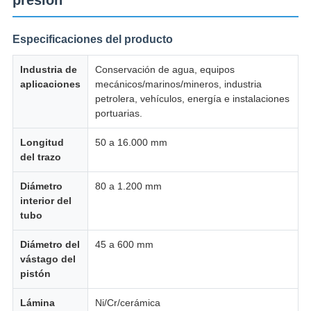
presión
UNA CITA
Especificaciones del producto
SITEMAP
Industria de
Conservación de agua, equipos
aplicaciones
mecánicos/marinos/mineros, industria
petrolera, vehículos, energía e instalaciones
POLÍTICA
portuarias.
DE
Longitud
50 a 16.000 mm
PRIVACIDAD
del trazo
Diámetro
80 a 1.200 mm
interior del
tubo
Diámetro del
45 a 600 mm
vástago del
pistón
Lámina
Ni/Cr/cerámica