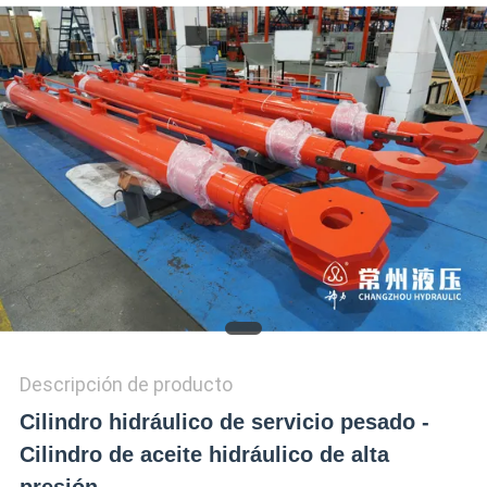
RECORRIDO
POR
LA
FÁBRICA
CONTROL
DE
CALIDAD
CONTACTA
CON
Descripción de producto
NOSOTROS
Cilindro hidráulico de servicio pesado -
Cilindro de aceite hidráulico de alta
SOLICITAR