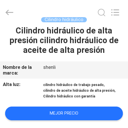
HYDRAULIC
COMPLETE
EQUIPMENT
CO.,LTD.
All
Cilindro hidráulico
Rights
Reserved.
Cilindro hidráulico de alta
EN
presión cilindro hidráulico de
CASA
aceite de alta presión
PRODUCTOS
Nombre de la
shenli
marca:
LOS
VÍDEOS
Alta luz:
,
cilindro hidráulico de trabajo pesado
,
cilindro de aceite hidráulico de alta presión
Cilindro hidráulico con garantía
SOBRE
NOSOTROS
MEJOR PRECIO