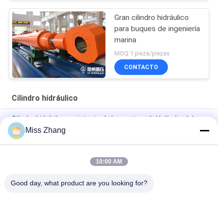
Gran cilindro hidráulico
para buques de ingeniería
marina
MOQ:1 pieza/piezas
CONTACTO
Cilindro hidráulico
Cilindro hidráulico resistente de la puerta radial/cilindro del
alzamiento para la industria de petróleo
Miss Zhang
Tipo de acero inoxidable del cilindro hidráulico QPPY-D de la
industria de petróleo
10:00 AM
Fabrica de cilindros hidráulicos personalizados
Good day, what product are you looking for?
Categorías Populares
Todos