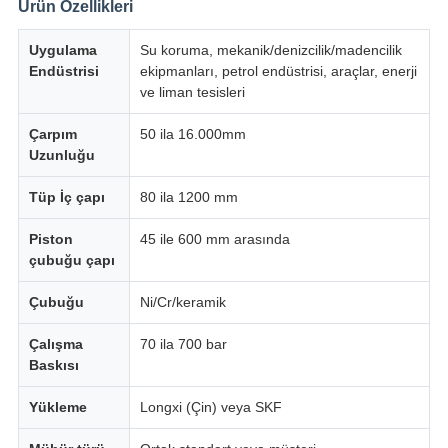
Ürün Özellikleri
POLITIKASI
Uygulama
Su koruma, mekanik/denizcilik/madencilik
Endüstrisi
ekipmanları, petrol endüstrisi, araçlar, enerji
ve liman tesisleri
Çarpım
50 ila 16.000mm
Uzunluğu
Tüp İç çapı
80 ila 1200 mm
Piston
45 ile 600 mm arasında
çubuğu çapı
Çubuğu
Ni/Cr/keramik
Çalışma
70 ila 700 bar
Baskısı
Yükleme
Longxi (Çin) veya SKF