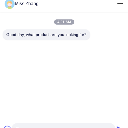
Yağ Endüstrisi için Radyal Kapısı Ağır Hidrolik Silindir / Kaldırma
Miss Zhang
Silindir
Petrol Endüstrisi Hidrolik Silindir Paslanmaz Çelik QPPY-D Tipi
4:01 AM
Özel hidrolik silindir fabrikası
Good day, what product are you looking for?
Popüler Kategoriler
Tüm
Tek Etkili Hidrolik 
Hidrolik Silindir
Silindir
Çift ​​etkili Hidrolik 
Büyük Çap Hidrolik 
Silindir
Silindirler
Endüstriyel Hidrolik 
Termal Sprey 
Silindirler
Kaplamaları
Hidrolik Kaldırma 
Hidrolik Servo Motor
Silindiri