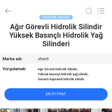
HYDRAULIC
COMPLETE
EQUIPMENT
CO.,LTD.
All
Hidrolik silindir
Rights
Reserved.
Ağır Görevli Hidrolik Silindir
EVDE
Yüksek Basınçlı Hidrolik Yağ
ÜRÜN
Silinderi
VIDEOLAR
Marka adı:
shenli
Vurgulamak:
,
Ağır Görevli Hidrolik Silindir
BIZIM
,
Yüksek basınçlı hidrolik yağ silindir
Garanti kapsamlı hidrolik silindir
HAKKIMIZDA
EN IYI FIYAT
FABRIKA
TURU