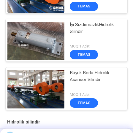
TEMAS
İyi SızdırmazlıkHidrolik
Silindir
MOQ:1 Adet
TEMAS
Büyük Borlu Hidrolik
Asansör Silindir
MOQ:1 Adet
TEMAS
Hidrolik silindir