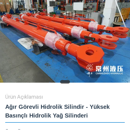
KALITE
KONTROLÜ
BIZIMLE
İLETIŞIM
BIR
İNDIRIM
İSTE
Ürün Açıklaması
SITEMAP
Ağır Görevli Hidrolik Silindir - Yüksek
Basınçlı Hidrolik Yağ Silinderi
GIZLILIK