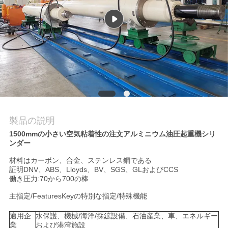
場
ツ
ア
ー
品
質
製品の説明
1500mmの小さい空気粘着性の注文アルミニウム油圧起重機シリ
管
ンダー
理
材料はカーボン、合金、ステンレス鋼である
証明DNV、ABS、Lloyds、BV、SGS、GLおよびCCS
働き圧力:70から700の棒
連
主指定/FeaturesKeyの特別な指定/特殊機能
絡
適用企
水保護、機械/海洋/採鉱設備、石油産業、車、エネルギー
業
および港湾施設