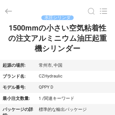
2017
-
2026
CHANGZHOU
HYDRAULIC
水圧シリンダ
COMPLETE
EQUIPMENT
1500mmの小さい空気粘着性
家
CO.,LTD.
All
Rights
の注文アルミニウム油圧起重
へ
Reserved.
機シリンダー
製
品
起源の場所:
常州市, 中国
CZHydraulic
ブランド名:
ビ
QPPY D
モデル番号:
デ
最小注文数量:
1 /関連キーワード
オ
パッケージの詳
標準的な輸出パッケージ