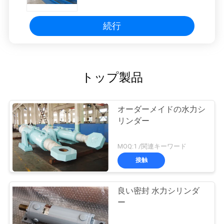
続行
トップ製品
オーダーメイドの水力シ
リンダー
MOQ:1 /関連キーワード
接触
良い密封 水力シリンダ
ー