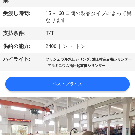
細:
わ
受渡し時間:
15 ～ 60 日間の製品タイプによって異
た
なります
し
T/T
支払条件:
た
供給の能力:
2400 トン ・ トン
ち
,
ハイライト:
プッシュ プル水圧シリンダ
油圧積込み機シリンダー
,
アルミニウム油圧起重機シリンダー
に
つ
ベストプライス
い
て
工