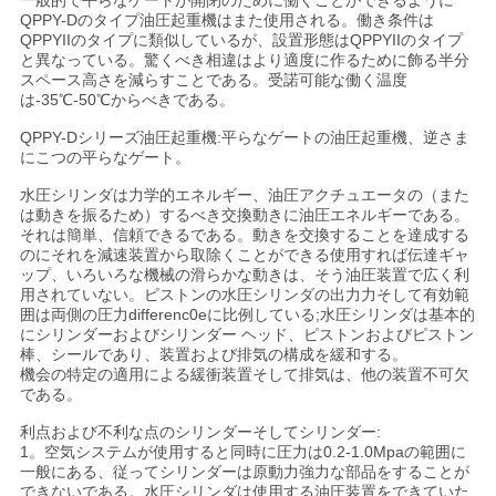
く
一般的で平らなゲートが開閉のために働くことができるように
QPPY-Dのタイプ油圧起重機はまた使用される。働き条件は
QPPYIIのタイプに類似しているが、設置形態はQPPYIIのタイプ
だ
と異なっている。驚くべき相違はより適度に作るために飾る半分
スペース高さを減らすことである。受諾可能な働く温度
さ
は-35℃-50℃からべきである。
い
QPPY-Dシリーズ油圧起重機:平らなゲートの油圧起重機、逆さま
にこつの平らなゲート。
水圧シリンダは力学的エネルギー、油圧アクチュエータの（また
地
は動きを振るため）するべき交換動きに油圧エネルギーである。
それは簡単、信頼できるである。動きを交換することを達成する
図
のにそれを減速装置から取除くことができる使用すれば伝達ギャ
ップ、いろいろな機械の滑らかな動きは、そう油圧装置で広く利
用されていない。ピストンの水圧シリンダの出力力そして有効範
囲は両側の圧力differenc0eに比例している;水圧シリンダは基本的
プ
にシリンダーおよびシリンダー ヘッド、ピストンおよびピストン
棒、シールであり、装置および排気の構成を緩和する。
ラ
機会の特定の適用による緩衝装置そして排気は、他の装置不可欠
である。
イ
利点および不利な点のシリンダーそしてシリンダー:
1。空気システムが使用すると同時に圧力は0.2-1.0Mpaの範囲に
バ
一般にある、従ってシリンダーは原動力強力な部品をすることが
できないである。水圧シリンダは使用する油圧装置をできていた