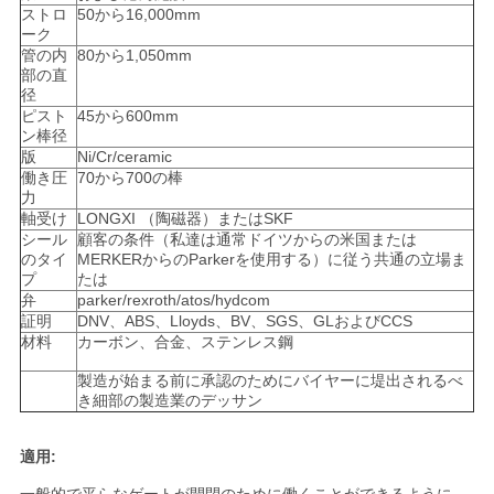
ストロ
50から16,000mm
く
ーク
管の内
80から1,050mm
だ
部の直
径
さ
ピスト
45から600mm
ン棒径
い
版
Ni/Cr/ceramic
働き圧
70から700の棒
力
軸受け
LONGXI （陶磁器）またはSKF
引
シール
顧客の条件（私達は通常ドイツからの米国または
のタイ
MERKERからのParkerを使用する）に従う共通の立場ま
金
プ
たは
弁
parker/rexroth/atos/hydcom
を
証明
DNV、ABS、Lloyds、BV、SGS、GLおよびCCS
材料
カーボン、合金、ステンレス鋼
求
製造が始まる前に承認のためにバイヤーに堤出されるべ
き細部の製造業のデッサン
め
て
適用: