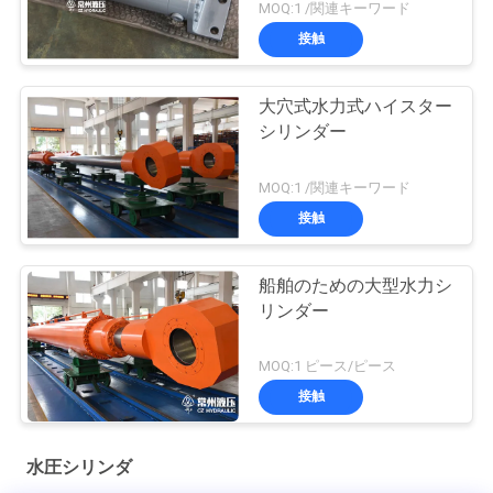
MOQ:1 /関連キーワード
接触
大穴式水力式ハイスター
シリンダー
MOQ:1 /関連キーワード
接触
船舶のための大型水力シ
リンダー
MOQ:1 ピース/ピース
接触
水圧シリンダ