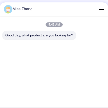
石油産業のための放射状のゲートの頑丈な水圧シリンダ/起重機
Miss Zhang
シリンダー
石油産業の水圧シリンダのステンレス鋼QPPY-Dのタイプ
5:42 AM
カスタマイズされた水力シリンダー工場
Good day, what product are you looking for?
人気カテゴリ
すべて
水圧シリンダ
単動水圧シリンダ
二重演技油圧シリン
大口径油圧シリンダ
ダー
ー
工業用油圧シリンダ
熱スプレー コーティ
ー
ング
油圧ホイスト シリン
油圧サーボモーター
ダー