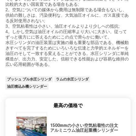
シ
比較的大きい国装置である場合もある;
2。空気についての媒体から費用は無制限である場合もないし、
ー
供給の難しさは、汚染便利な、大気油圧オイルに、ガス直接であ
る反対使用されない;
3。空気粘着性は小さい、油圧オイルよりより少しへの抵抗;
ポ
4。しかし空気は油圧オイルの圧縮率より大いに大きい、従って
ずっと後方にに答えるためにこの点で滑らかに働いて。
リ
水圧シリンダの油圧装置は実施の最も重要な部品である、機械動
きすべてを完了するためにいろいろな伝達と力学的エネルギーを
シ
油圧のそして一致する変えることができる。水圧シリンダに単純
構造が、出力力、安定した、信頼できる性能および容易な維持の
ー
広い応用範囲が等ある。
プッシュ プル水圧シリンダ
ラムの水圧シリンダ
油圧積込み機シリンダー
最高の価格で
1500mmの小さい空気粘着性の注文
アルミニウム油圧起重機シリンダー