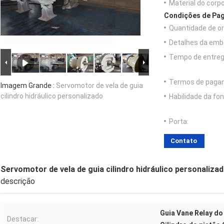
Material do corpo
Condições de Pag
Quantidade de o
Detalhes da emb
Tempo de entreg
Termos de paga
Imagem Grande :
Servomotor de vela de guia
cilindro hidráulico personalizado
Habilidade da fon
Porta:
Contato
Servomotor de vela de guia cilindro hidráulico personaliza
descrição
Guia Vane Relay do
Destacar: