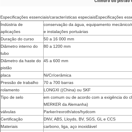
Cilindro do pistão
Especificações essenciais/características especiaisEspecificações esse
Indústria de
conservação da água, equipamento mecânico/mari
aplicações
e instalações portuárias
Duração do curso
50 a 16 000 mm
Diâmetro interno do
80 a 1200 mm
tubo
Diâmetro da haste do
45 a 600 mm
pistão
placa
Ni/Cr/cerâmica
Pressão de trabalho
70 a 700 barras
rolamento
LONGXI ((China) ou SKF
Tipo de selo
em comum ou de acordo com a exigência do cl
MERKER da Alemanha)
válvulas
Parker/rexroth/atos/hydcom
Certificação
DNV, ABS, Lloyds, BV, SGS, GL e CCS
Materiais
carbono, liga, aço inoxidável