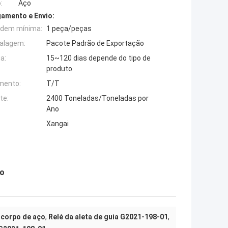
:
Aço
amento e Envio:
rdem mínima:
1 peça/peças
alagem:
Pacote Padrão de Exportação
a:
15~120 dias depende do tipo de
produto
mento:
T/T
te:
2400 Toneladas/Toneladas por
Ano
Xangai
do
 corpo de aço
,
Relé da aleta de guia G2021-198-01
,