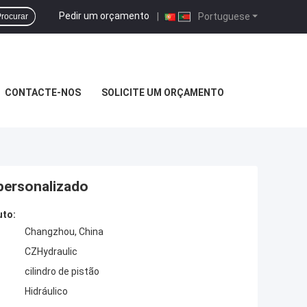
Pedir um orçamento
|
Portuguese
rocurar
CONTACTE-NOS
SOLICITE UM ORÇAMENTO
 personalizado
uto:
Changzhou, China
CZHydraulic
cilindro de pistão
Hidráulico