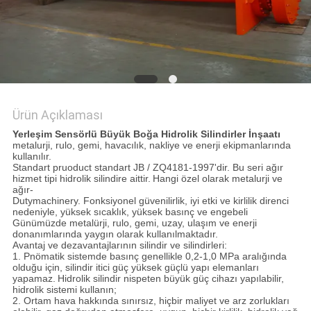
GIZLILIK
POLITIKASI
Ürün Açıklaması
Yerleşim Sensörlü Büyük Boğa Hidrolik Silindirler İnşaatı
metalurji, rulo, gemi, havacılık, nakliye ve enerji ekipmanlarında
kullanılır.
Standart pruoduct standart JB / ZQ4181-1997'dir. Bu seri ağır
hizmet tipi hidrolik silindire aittir.
Hangi özel olarak metalurji ve
ağır-
Dutymachinery. Fonksiyonel güvenilirlik, iyi etki ve kirlilik direnci
nedeniyle, yüksek sıcaklık, yüksek basınç ve engebeli
Günümüzde metalürji, rulo, gemi, uzay, ulaşım ve enerji
donanımlarında yaygın olarak kullanılmaktadır.
Avantaj ve dezavantajlarının silindir ve silindirleri:
1. Pnömatik sistemde basınç genellikle 0,2-1,0 MPa aralığında
olduğu için, silindir itici güç yüksek güçlü yapı elemanları
yapamaz.
Hidrolik silindir nispeten büyük güç cihazı yapılabilir,
hidrolik sistemi kullanın;
2. Ortam hava hakkında sınırsız, hiçbir maliyet ve arz zorlukları