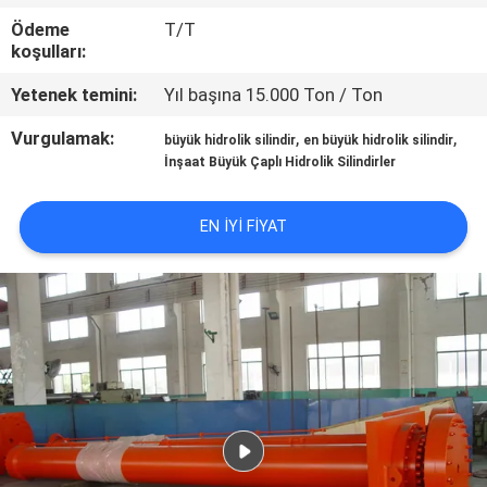
Ödeme
T/T
KALITE
koşulları:
KONTROLÜ
Yetenek temini:
Yıl başına 15.000 Ton / Ton
Vurgulamak:
,
,
büyük hidrolik silindir
en büyük hidrolik silindir
BIZIMLE
İnşaat Büyük Çaplı Hidrolik Silindirler
İLETIŞIM
EN IYI FIYAT
BIR
İNDIRIM
İSTE
SITE
HARITASI