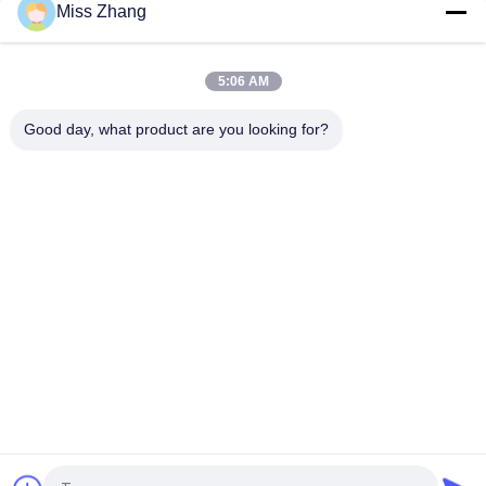
Miss Zhang
Taşımacılık / Güç Ekipmanı İçin Ağır Hizmet Tipi Büyük
Bükülmüş Hidrolik Çöplük Silindir
5:06 AM
Çok Fonksiyonlu Büyük Borulu Hidrolik Silindirler Verimlilik
Düzlemi Hızlı Kapı
Good day, what product are you looking for?
Popüler Kategoriler
Tüm
Tek Etkili Hidrolik 
Hidrolik Silindir
Silindir
Çift ​​etkili Hidrolik 
Büyük Çap Hidrolik 
Silindir
Silindirler
Endüstriyel Hidrolik 
Termal Sprey 
Silindirler
Kaplamaları
Hidrolik Kaldırma 
Hidrolik Servo Motor
Silindiri