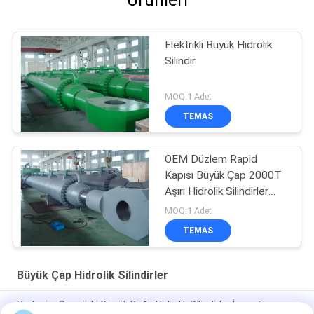
Ürünleri
Elektrikli Büyük Hidrolik
Silindir
MOQ:1 Adet
TEMAS
OEM Düzlem Rapid
Kapısı Büyük Çap 2000T
Aşırı Hidrolik Silindirler
Verimlilik
MOQ:1 Adet
TEMAS
Büyük Çap Hidrolik Silindirler
Yerleşim Sensörlü Büyük Boğa Hidrolik Silindirler İnşaatı