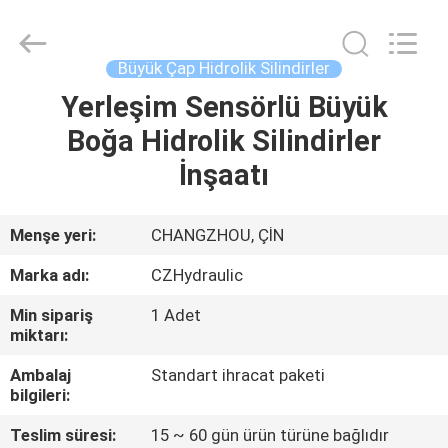
HYDRAULIC
COMPLETE
EQUIPMENT
CO.,LTD.
All
Büyük Çap Hidrolik Silindirler
Rights
Reserved.
Yerleşim Sensörlü Büyük
EVDE
Boğa Hidrolik Silindirler
ÜRÜN
İnşaatı
VIDEOLAR
Menşe yeri:
CHANGZHOU, ÇİN
Marka adı:
CZHydraulic
BIZIM
Min sipariş
1 Adet
HAKKIMIZDA
miktarı:
Ambalaj
Standart ihracat paketi
FABRIKA
bilgileri:
TURU
Teslim süresi:
15 ~ 60 gün ürün türüne bağlıdır