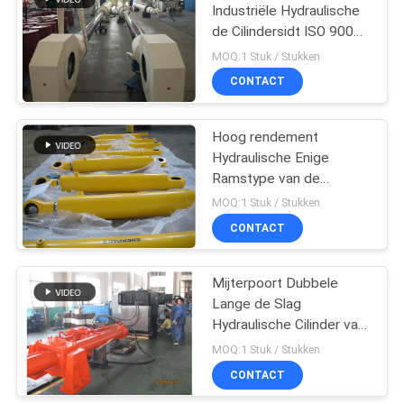
Industriële Hydraulische
de Cilindersidt ISO 9001
10
Certificatie
MOQ:1 Stuk / Stukken
Boringsplatform
Hydraulische
CONTACT
hijscilinder
Hoog rendement
Hydraulische Enige
Ramstype van de
Acterencilinder
MOQ:1 Stuk / Stukken
Hydraulische Cilinder
CONTACT
29
hydraulische
Mijterpoort Dubbele
Lange de Slag
servomotor
Hydraulische Cilinder van
de Acteren Hydraulische
MOQ:1 Stuk / Stukken
Cilinder
CONTACT