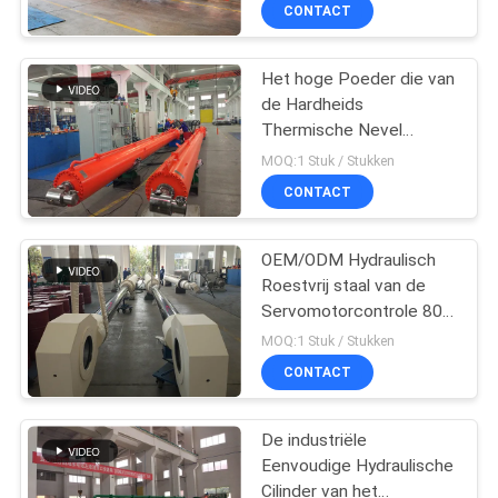
KWALITEITSCONTROLE
CONTACT
NEEM
Het hoge Poeder die van
12
de Hardheids
CONTACT
Thermische Nevel
Dubbelwerkende
MET
Slijtvaste
MOQ:1 Stuk / Stukken
Hydraulische
TNOCA02.8043 met een
ONS
CONTACT
laag bedekken
Cilinder
OP
OEM/ODM Hydraulisch
Roestvrij staal van de
VRAAG
Servomotorcontrole 80
16
EEN
tot 1050mm DN
MOQ:1 Stuk / Stukken
Grote boring
OFFERTE
CONTACT
Hydraulische
De industriële
SITEMAP
cilinders
Eenvoudige Hydraulische
Cilinder van het