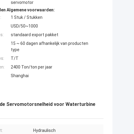
servomotor
den Algemene voorwaarden:
:
1 Stuk / Stukken
USD/50~1000
s:
standaard export pakket
15 ~ 60 dagen afhankelijk van producten
type
es:
T/T
en:
2400 Ton/ton per jaar
Shanghai
n de Servomotorsnelheid voor Waterturbine
t:
Hydraulisch