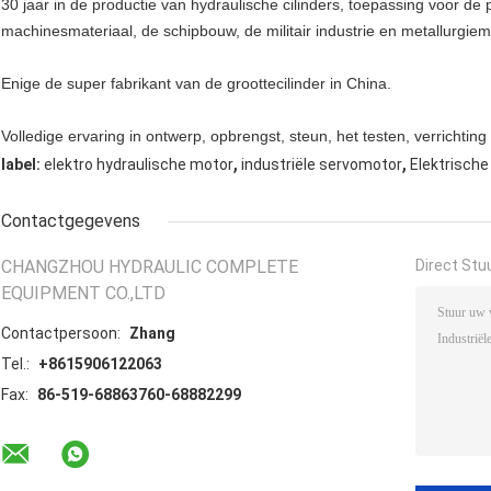
30 jaar in de productie van hydraulische cilinders, toepassing voor de
machinesmateriaal, de schipbouw, de militair industrie en metallurgiem
Enige de super fabrikant van de groottecilinder in China.
Volledige ervaring in ontwerp, opbrengst, steun, het testen, verrichtin
,
,
label:
elektro hydraulische motor
industriële servomotor
Elektrische
Contactgegevens
CHANGZHOU HYDRAULIC COMPLETE
Direct Stu
EQUIPMENT CO.,LTD
Contactpersoon:
Zhang
Tel.:
+8615906122063
Fax:
86-519-68863760-68882299