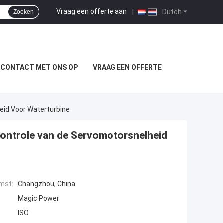
Vraag een offerte aan
|
Dutch
Zoeken
 CONTACT MET ONS OP
VRAAG EEN OFFERTE
heid Voor Waterturbine
 Controle van de Servomotorsnelheid
mst:
Changzhou, China
Magic Power
ISO