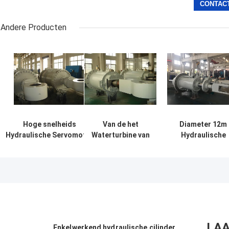
Andere Producten
Hoge snelheids
Van de het
Diameter 12m
Hydraulische Servomotor
Waterturbine van
Hydraulische
voor
de
Servomotor voo
Waterwiel/Vinservomotor
snelheidscontrole
Waterwiel, Zuig
de Hydraulische
Hydraulische
Rams Servo Groot
Cilinder
CCS DNV
Certificaat
LAA
Enkelwerkend hydraulische cilinder