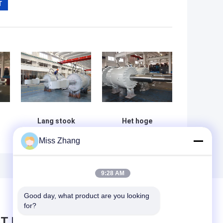
Lang stook
Het hoge
Elektrisch
Mechanische
Miss Zhang
r
Hydraulisch
Materiaal van de
er
Elektro
Torsie
Hydraulisch
Elektrische
Motorroestvrij
Hydraulische
9:28 AM
staal 16m op
Motor voor
Waterturbine
Good day, what product are you looking 
for?
T BERICHT ACHTER