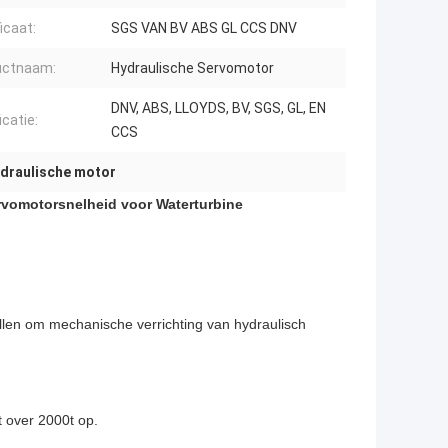
icaat:
SGS VAN BV ABS GL CCS DNV
uctnaam:
Hydraulische Servomotor
DNV, ABS, LLOYDS, BV, SGS, GL, EN
icatie:
CCS
ydraulische motor
ervomotorsnelheid voor Waterturbine
ellen om mechanische verrichting van hydraulisch
t over 2000t op.