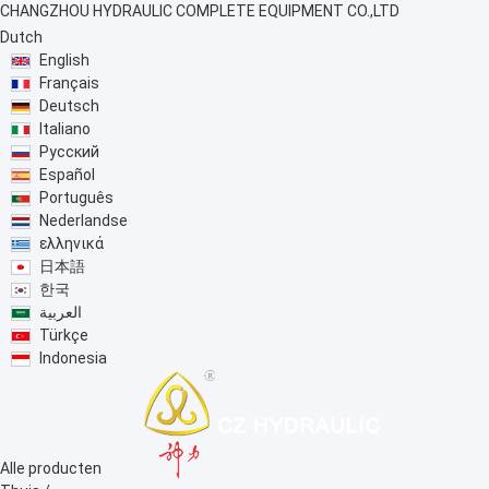
CHANGZHOU HYDRAULIC COMPLETE EQUIPMENT CO.,LTD
Dutch
English
Français
Deutsch
Italiano
Русский
Español
Português
Nederlandse
ελληνικά
日本語
한국
العربية
Türkçe
Indonesia
Alle producten