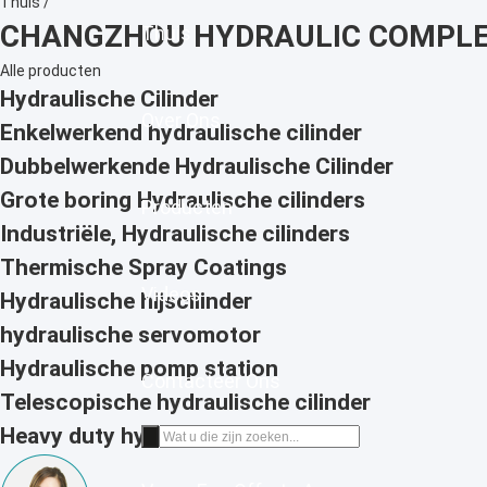
Thuis
/
CHANGZHOU HYDRAULIC COMPLETE
Thuis
Alle producten
Hydraulische Cilinder
Over Ons
Enkelwerkend hydraulische cilinder
Dubbelwerkende Hydraulische Cilinder
Grote boring Hydraulische cilinders
Producten
Industriële, Hydraulische cilinders
Thermische Spray Coatings
Videos
Hydraulische hijscilinder
hydraulische servomotor
Hydraulische pomp station
Contacteer Ons
Telescopische hydraulische cilinder
Heavy duty hydraulische cilinder