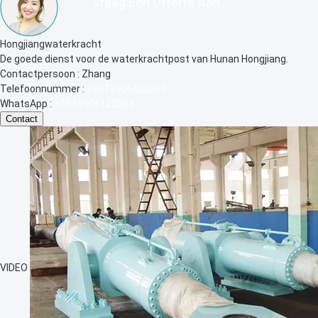
Vraag Een Offerte Aan
Chenxi Dafutan bedrijf
Goede Kwaliteit van de Positieve, Actieve, Enthousia
Contactpersoon :
Zhang
Telefoonnummer :
+8615906122063
WhatsApp :
+8615906122063
Contact
VIDEO