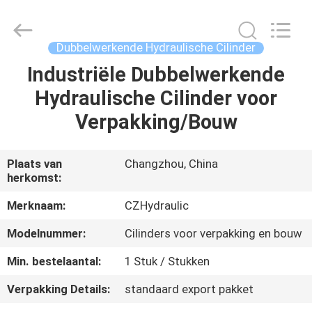
HYDRAULIC
COMPLETE
EQUIPMENT
CO.,LTD.
All
Dubbelwerkende Hydraulische Cilinder
Rights
Reserved.
Industriële Dubbelwerkende
THUIS
Hydraulische Cilinder voor
PRODUCTEN
Verpakking/Bouw
VIDEO'S
Plaats van
Changzhou, China
herkomst:
OVER
Merknaam:
CZHydraulic
ONS
Modelnummer:
Cilinders voor verpakking en bouw
Min. bestelaantal:
1 Stuk / Stukken
FABRIEKSTOCHT
Verpakking Details:
standaard export pakket