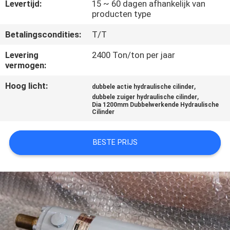
KWALITEITSCONTROLE
Levertijd:
15 ~ 60 dagen afhankelijk van
producten type
Betalingscondities:
T/T
NEEM
CONTACT
Levering
2400 Ton/ton per jaar
vermogen:
MET
Hoog licht:
,
ONS
dubbele actie hydraulische cilinder
,
dubbele zuiger hydraulische cilinder
OP
Dia 1200mm Dubbelwerkende Hydraulische
Cilinder
VRAAG
BESTE PRIJS
EEN
OFFERTE
SITEMAP