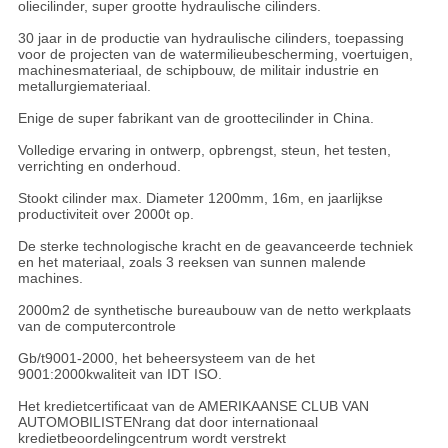
oliecilinder, super grootte hydraulische cilinders.
30 jaar in de productie van hydraulische cilinders, toepassing
voor de projecten van de watermilieubescherming, voertuigen,
machinesmateriaal, de schipbouw, de militair industrie en
metallurgiemateriaal.
Enige de super fabrikant van de groottecilinder in China.
Volledige ervaring in ontwerp, opbrengst, steun, het testen,
verrichting en onderhoud.
Stookt cilinder max. Diameter 1200mm, 16m, en jaarlijkse
productiviteit over 2000t op.
De sterke technologische kracht en de geavanceerde techniek
en het materiaal, zoals 3 reeksen van sunnen malende
machines.
2000m2 de synthetische bureaubouw van de netto werkplaats
van de computercontrole
Gb/t9001-2000, het beheersysteem van de het
9001:2000kwaliteit van IDT ISO.
Het kredietcertificaat van de AMERIKAANSE CLUB VAN
AUTOMOBILISTENrang dat door internationaal
kredietbeoordelingcentrum wordt verstrekt