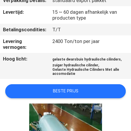
Verpakking Details:
standaard export pakket
KWALITEITSCONTROLE
Levertijd:
15 ~ 60 dagen afhankelijk van
producten type
NEEM
Betalingscondities:
T/T
CONTACT
MET
Levering
2400 Ton/ton per jaar
vermogen:
ONS
Hoog licht:
,
OP
gelaste dwarsbuis hydraulische cilinders
,
zuiger hydraulische cilinder
Gelaste Hydraulische Cilinders Met alle
accomodatie
VRAAG
EEN
BESTE PRIJS
OFFERTE
SITEMAP