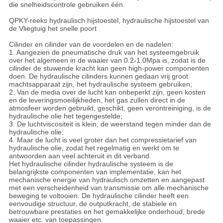
die snelheidscontrole gebruiken één.
QPKY-reeks hydraulisch hijstoestel, hydraulische hijstoestel van
de Vliegtuig het snelle poort
Cilinder en cilinder van de voordelen en de nadelen:
1. Aangezien de pneumatische druk van het systeemgebruik
over het algemeen in de waaier van 0.2-1.0Mpa is, zodat is de
cilinder de stuwende kracht kan geen high-power componenten
doen. De hydraulische cilinders kunnen gedaan vrij groot
machtsapparaat zijn, het hydraulische systeem gebruiken;
2. Van de media over de lucht kan onbeperkt zijn, geen kosten
en de leveringsmoeilijkheden, het gas zullen direct in de
atmosfeer worden gebruikt, geschikt, geen verontreiniging, is de
hydraulische olie het tegengestelde;
3. De luchtviscositeit is klein, de weerstand tegen minder dan de
hydraulische olie;
4. Maar de lucht is veel groter dan het compressietarief van
hydraulische olie, zodat het regelmatig en werkt om te
antwoorden aan veel achteruit in dit verband.
Het hydraulische cilinder hydraulische systeem is de
belangrijkste componenten van implementatie, kan het
mechanische energie van hydraulisch omzetten en aangepast
met een verscheidenheid van transmissie om alle mechanische
beweging te voltooien. De hydraulische cilinder heeft een
eenvoudige structuur, de outputkracht, de stabiele en
betrouwbare prestaties en het gemakkelijke onderhoud, brede
waaier etc. van toepassingen.