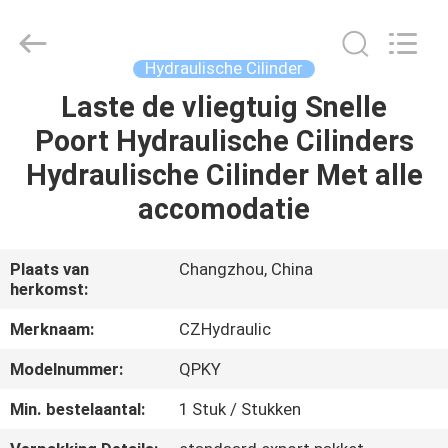
HYDRAULIC
COMPLETE
EQUIPMENT
CO.,LTD.
All
Hydraulische Cilinder
Rights
Reserved.
Laste de vliegtuig Snelle
THUIS
Poort Hydraulische Cilinders
PRODUCTEN
Hydraulische Cilinder Met alle
accomodatie
VIDEO'S
Plaats van
Changzhou, China
herkomst:
OVER
ONS
Merknaam:
CZHydraulic
Modelnummer:
QPKY
FABRIEKSTOCHT
Min. bestelaantal:
1 Stuk / Stukken