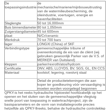
De
de
toepassingsindustrie
mechanische/mariene/mijnbouwuitrusting
van de watermilieubescherming, de
olieindustrie, voertuigen, energie en
havenfaciliteiten
Slaglengte
50 tot 16,000mm
Buis binnendiameter
80 tot 1,050mm
Zuigerstangdiameter
45 tot 600mm
plaat
Ni/Cr/ceramic
Werkdruk
70 tot 700 bars
lager
LONGXI (China) of SKF
Verbindingstype
gemeenschappelijke tribune of
overeenkomstig de eis van de cliënt (wij
gebruiken gewoonlijk Parker van de V.S. of
MERKER van Duitsland)
kleppen
parker/rexroth/atos/hydcom
Certificatie
DNV, ABS, LLOYDS, BV, SGS, GL, EN CCS
Materiaal
koolstof, legering, roestvrij staal
Detail de productietekeningen die aan
koper ter goedkeuring vóór vervaardiging is
moeten worden voorgelegd begonnen
QPKY-is het reeks hydraulische hijstoestel hoofdzakelijk op het
openen en het sluiten van de gemeenschappelijke vliegtuig
snelle poort van toepassing in waterkrachtproject, zijn de
basisparameters en de vorm van installatiegrootte precies
hetzelfde als QPKY-Ⅱreeks, behalve de hydraulische controleklep