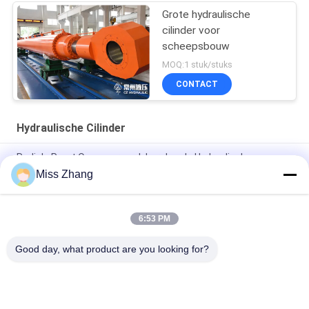
Grote hydraulische
cilinder voor
scheepsbouw
MOQ:1 stuk/stuks
CONTACT
Hydraulische Cilinder
Radiale Poort Op zwaar werk berekende Hydraulische
Cilinder/Hijstoestelcilinder voor Olieindustrie
Miss Zhang
Van het de Cilinderroestvrije staal van de olieindustrie het
Hydraulische Type van qppy-D
6:53 PM
Fabriek voor hydraulische cilinders op maat
Good day, what product are you looking for?
populaire categorieën
Alle