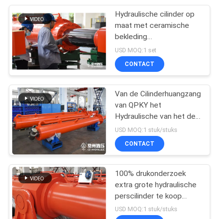
Hydraulische cilinder op
4
maat met ceramische
bekleding
Hydraulisch station
zuigerstaaf,HVOF
USD MOQ:1 set
zuigerstaaf
CONTACT
Van de Cilinderhuangzang
van QPKY het
Hydraulische van het de
6
Tempelwater Project
USD MOQ:1 stuk/stuks
Telescopische
van de de
CONTACT
Milieubeschermingshub
hydraulische cilinder
100% drukonderzoek
extra grote hydraulische
perscilinder te koop
fabrikant fabriek
USD MOQ:1 stuk/stuks