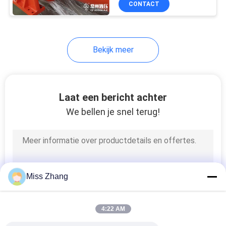
CONTACT
13
Heavy duty
hydraulische cilinder
Bekijk meer
Laat een bericht achter
We bellen je snel terug!
Miss Zhang
4:22 AM