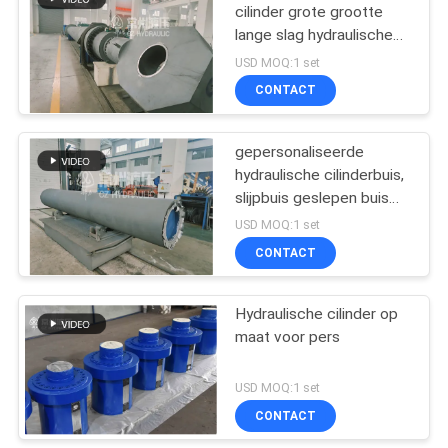
cilinder grote grootte
lange slag hydraulische
10
cilinder φ800/φ380-
USD MOQ:1 set
11000mm
Hydraulische
CONTACT
hijscilinder
gepersonaliseerde
hydraulische cilinderbuis,
slijpbuis geslepen buis
geslepen buizen
USD MOQ:1 set
hydraulische vaten
CONTACT
29
hydraulische
Hydraulische cilinder op
maat voor pers
servomotor
USD MOQ:1 set
CONTACT