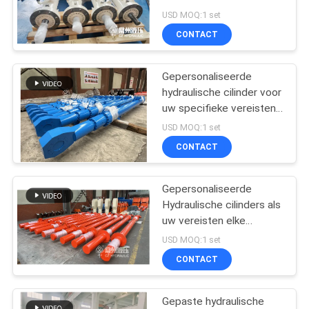
PRIVACYBELEID
industrie de zuigerstaaf
USD MOQ:1 set
met HVOF coating
CONTACT
27
Industriële,
Gepersonaliseerde
hydraulische cilinder voor
Hydraulische
uw specifieke vereisten
volgens de vereisten
cilinders
USD MOQ:1 set
fabrikant fabriek
CONTACT
Gepersonaliseerde
22
Hydraulische cilinders als
Thermische Spray
uw vereisten elke
industrie
USD MOQ:1 set
Coatings
CONTACT
Gepaste hydraulische