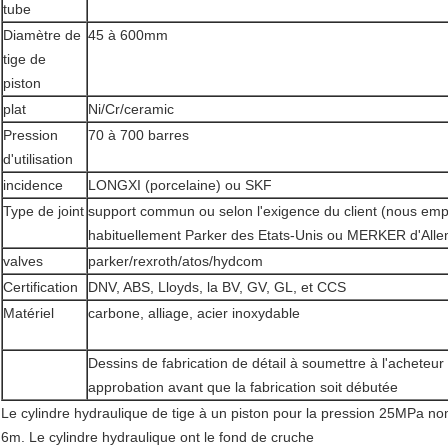
tube
Diamètre de
45 à 600mm
tige de
piston
plat
Ni/Cr/ceramic
Pression
70 à 700 barres
d'utilisation
incidence
LONGXI (porcelaine) ou SKF
Type de joint
support commun ou selon l'exigence du client (nous em
habituellement Parker des Etats-Unis ou MERKER d'All
valves
parker/rexroth/atos/hydcom
Certification
DNV, ABS, Lloyds, la BV, GV, GL, et CCS
Matériel
carbone, alliage, acier inoxydable
Dessins de fabrication de détail à soumettre à l'acheteur
approbation avant que la fabrication soit débutée
Le cylindre hydraulique de tige à un piston pour la pression 25MPa 
6m. Le cylindre hydraulique ont le fond de cruche