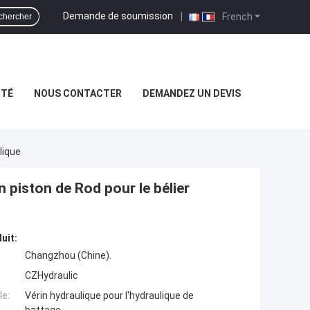
Demande de soumission
|
French
chercher
ITÉ
NOUS CONTACTER
DEMANDEZ UN DEVIS
lique
 piston de Rod pour le bélier
uit:
Changzhou (Chine).
CZHydraulic
e:
Vérin hydraulique pour l'hydraulique de