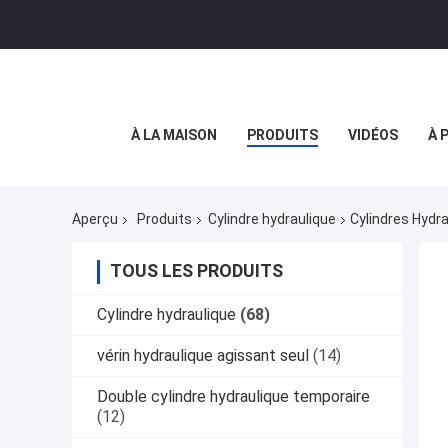
À LA MAISON
PRODUITS
VIDÉOS
À 
Aperçu
Produits
Cylindre hydraulique
Cylindres Hydr
TOUS LES PRODUITS
Cylindre hydraulique
(68)
vérin hydraulique agissant seul
(14)
Double cylindre hydraulique temporaire
(12)