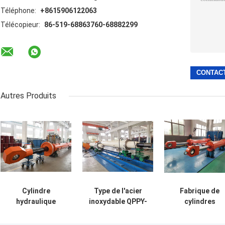
Téléphone:
+8615906122063
Télécopieur:
86-519-68863760-68882299
Autres Produits
Cylindre
Type de l'acier
Fabrique de
hydraulique
inoxydable QPPY-
cylindres
résistant de
D de cylindre
hydrauliques su
porte
hydraulique
mesure