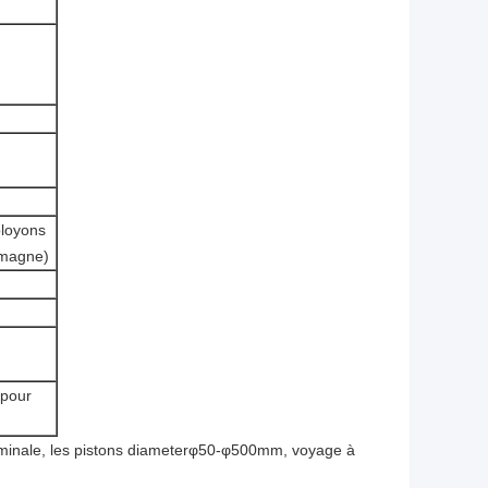
ployons
emagne)
 pour
nominale, les pistons diameterφ50-φ500mm, voyage à