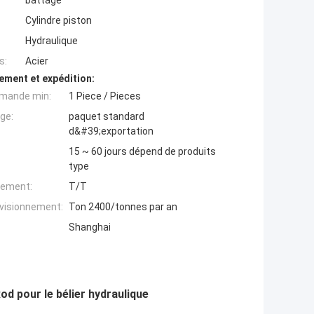
battage
Cylindre piston
Hydraulique
s:
Acier
ement et expédition:
mande min:
1 Piece / Pieces
ge:
paquet standard
d&#39;exportation
15 ~ 60 jours dépend de produits
type
iement:
T/T
ovisionnement:
Ton 2400/tonnes par an
Shanghai
d pour le bélier hydraulique