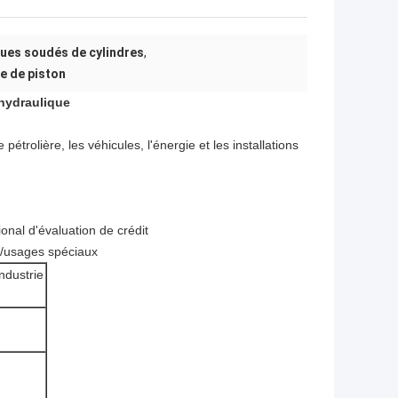
ques soudés de cylindres
,
e de piston
 hydraulique
étrolière, les véhicules, l'énergie et les installations
ional d'évaluation de crédit
y/usages spéciaux
ndustrie