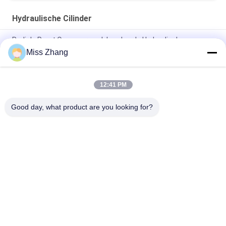
Hydraulische Cilinder
Radiale Poort Op zwaar werk berekende Hydraulische
Cilinder/Hijstoestelcilinder voor Olieindustrie
Miss Zhang
Van het de Cilinderroestvrije staal van de olieindustrie het
Hydraulische Type van qppy-D
12:41 PM
Fabriek voor hydraulische cilinders op maat
Good day, what product are you looking for?
populaire categorieën
Alle
Enkelwerkend 
Hydraulische Cilinder
Hydraulische Cilinder
Dubbelwerkende 
Grote Boring 
Hydraulische Cilinder
Hydraulische 
Cilinders
Industriële, 
Thermische Spray 
Hydraulische 
Coatings