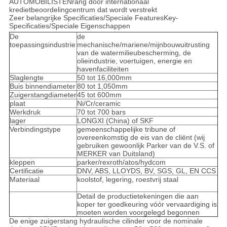
AUTOMOBILISTENrang door internationaal
kredietbeoordelingcentrum dat wordt verstrekt
Zeer belangrijke Specificaties/Speciale FeaturesKey-
Specificaties/Speciale Eigenschappen
De
de
toepassingsindustrie
mechanische/mariene/mijnbouwuitrusting
van de watermilieubescherming, de
olieindustrie, voertuigen, energie en
havenfaciliteiten
Slaglengte
50 tot 16,000mm
Buis binnendiameter
80 tot 1,050mm
Zuigerstangdiameter
45 tot 600mm
plaat
Ni/Cr/ceramic
Werkdruk
70 tot 700 bars
lager
LONGXI (China) of SKF
Verbindingstype
gemeenschappelijke tribune of
overeenkomstig de eis van de cliënt (wij
gebruiken gewoonlijk Parker van de V.S. of
MERKER van Duitsland)
kleppen
parker/rexroth/atos/hydcom
Certificatie
DNV, ABS, LLOYDS, BV, SGS, GL, EN CCS
Materiaal
koolstof, legering, roestvrij staal
Detail de productietekeningen die aan
koper ter goedkeuring vóór vervaardiging is
moeten worden voorgelegd begonnen
De enige zuigerstang hydraulische cilinder voor de nominale