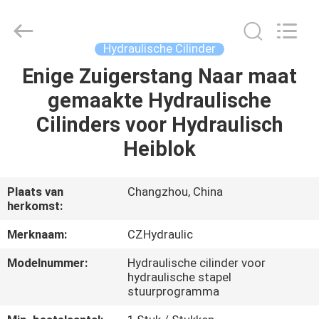
HYDRAULIC
COMPLETE
EQUIPMENT
CO.,LTD.
All
Hydraulische Cilinder
Rights
Reserved.
Enige Zuigerstang Naar maat
THUIS
gemaakte Hydraulische
PRODUCTEN
Cilinders voor Hydraulisch
Heiblok
VIDEO'S
Plaats van
Changzhou, China
herkomst:
OVER
ONS
Merknaam:
CZHydraulic
Modelnummer:
Hydraulische cilinder voor
FABRIEKSTOCHT
hydraulische stapel
stuurprogramma