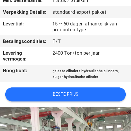
Min. bestelaantal:
1 Stuk / Stukken
KWALITEITSCONTROLE
Verpakking Details:
standaard export pakket
NEEM
Levertijd:
15 ~ 60 dagen afhankelijk van
producten type
CONTACT
MET
Betalingscondities:
T/T
ONS
Levering
2400 Ton/ton per jaar
vermogen:
OP
Hoog licht:
,
gelaste cilinders hydraulische cilinders
zuiger hydraulische cilinder
VRAAG
EEN
BESTE PRIJS
OFFERTE
SITEMAP