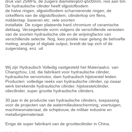
druk van 25MPa, de zuigers diameterφ50-φ500mm, reis aan 6m.
De hydraulische cilinder heeft slijpstofbodem
de halve ringen, slijpstofbodem scharnierende ringen, de
cirkelflens van de slijpstofbodem, cilinderkop om flens,
middentap, baseren etc. vele soorten
installatie. De zuiger plateerde hard chromium of ceramische
deklaag. Verzegelende vorm volgens de verschillende vereisten
van de soorten hydraulische olie en de wrijvingfactor van
verschillende selectie. Nog, kies positie naar gelang de behoefte
meting, analoge of digitale output, breidt de tap zich of de
zuigerstang, enz. uit
.
Wij zijn Hydraulisch Volledig vastgesteld het Materiaalco. van
Changzhou, Ltd, die fabrikant voor hydraulische cilinder,
hydraulische servomotor, dam hydraulisch hijstoestel leiden.
Producten: volledige reeks van hydraulische cilinder, op zwaar
werk berekende hydraulische cilinder, hijstoestelcilinder,
oliecilinder, super grootte hydraulische cilinders.
30 jaar in de productie van hydraulische cilinders, toepassing
voor de projecten van de watermilieubescherming, voertuigen,
machinesmateriaal, de schipbouw, de militair industrie en
metallurgiemateriaal.
Enige de super fabrikant van de groottecilinder in China.