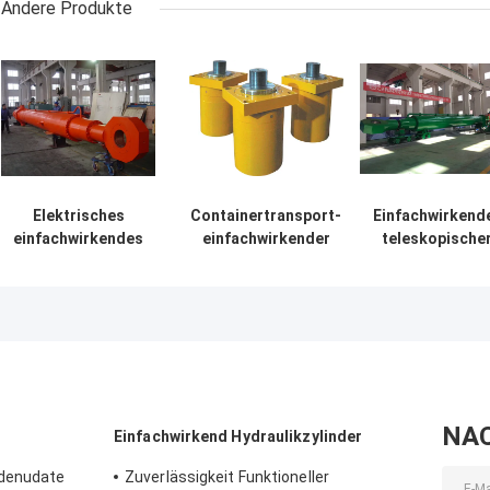
Andere Produkte
Elektrisches
Containertransport-
Einfachwirkend
einfachwirkendes
einfachwirkender
teleskopische
Hydrozylinder-
Hydrozylinder mit
Hydrozylinder
tiefes Loch-
Frühlings-Rückkehr-
einfachwirkend
Radialtor für
harter
Pneumatikzylind
Turmkran
Beanspruchung
NA
Einfachwirkend Hydraulikzylinder
-denudate
Zuverlässigkeit Funktioneller