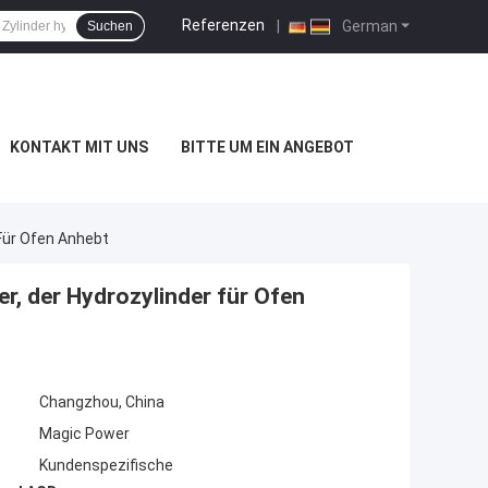
Referenzen
|
German
Suchen
KONTAKT MIT UNS
BITTE UM EIN ANGEBOT
 Für Ofen Anhebt
r, der Hydrozylinder für Ofen
Changzhou, China
Magic Power
Kundenspezifische