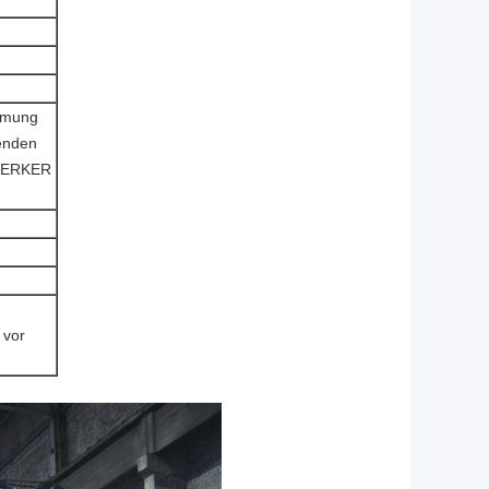
immung
enden
 MERKER
 vor