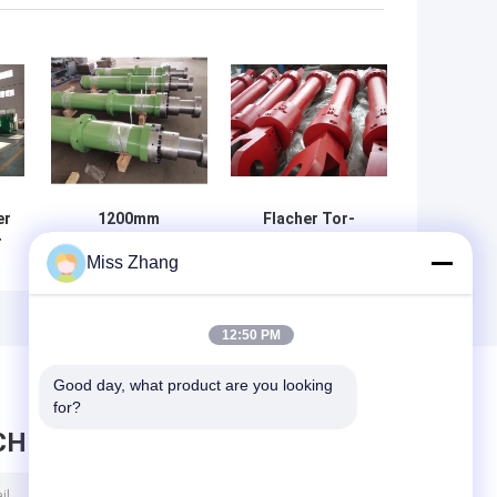
er
1200mm
Flacher Tor-
r
einfachwirkender
einfachwirkender
Miss Zhang
-
Stahlhydrozylinder
Zylinder-
er
für hydraulischen
hydraulische
er
Stapel-Fahrer
kundenspezifische
Hebemaschinen-
12:50 PM
Zylinder Soems
Good day, what product are you looking 
for?
CHRICHT HINTERLASSEN