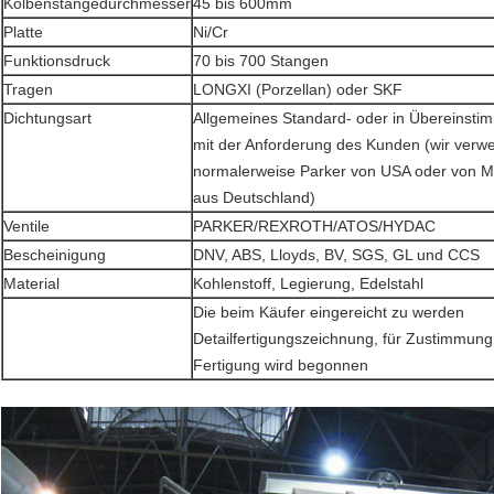
Kolbenstangedurchmesser
45 bis 600mm
Platte
Ni/Cr
Funktionsdruck
70 bis 700 Stangen
Tragen
LONGXI (Porzellan) oder SKF
Dichtungsart
Allgemeines Standard- oder in Übereinst
mit der Anforderung des Kunden (wir verw
normalerweise Parker von USA oder von
aus Deutschland)
Ventile
PARKER/REXROTH/ATOS/HYDAC
Bescheinigung
DNV, ABS, Lloyds, BV, SGS, GL und CCS
Material
Kohlenstoff, Legierung, Edelstahl
Die beim Käufer eingereicht zu werden
Detailfertigungszeichnung, für Zustimmung
Fertigung wird begonnen