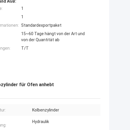
and AGB:
e:
1
1
rmationen:
Standardexportpaket
15~60 Tage hängt von der Art und
von der Quantität ab
ngen:
T/T
zylinder für Ofen anhebt
tur:
Kolbenzylinder
Hydraulik
ung: