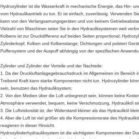
Hydrozylinder ist die Wasserkraft in mechanische Energie, das Hin-
vom Hydraulikantrieb zu tun. Er ist einfach, zuverlässig. Verwenden 
kann von den Verlangsamungsgeräten und von keinem Getriebeabstand,
Vielzahl von Maschinen seien Sie in den Hydrauliksystemen weit verbre
Kolbens ist zur Druckdifferenz auf beiden Seiten proportional; Hydrozyl
Zylinderkopf, Kolben und Kolbenstange, Dichtungen und polstert Ger
Puffersystem und der Auspuff abhängig von der spezifischen Anwendun
Zylinder und Zylinder der Vorteile und der Nachteile:
1. Da der Druckluftanlagegebrauchsdruck im Allgemeinen im Bereich im 
Treibend Kraft kann starke Komponenten nicht tun. Hydrozylinder kön
sein, benutzen das Hydrauliksystem;
2. Von den Medien über die Luft unbegrenzt sein, können keine Kosten
Atmosphäre verwendet, bequem, keine Verschmutzung, Hydrauliköl sin
3. Die Luftviskosität ist, der Widerstand kleiner als das Hydrauliköl klein
4. Aber die Luft ist viel größer als die Kompressionsrate des Hydrauliköl
reagieren in dieser Hinsicht.
Hydrozylinderhydrauliksystem ist die wichtigsten Komponenten der D