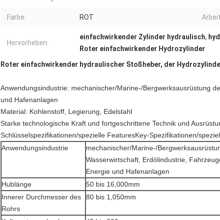
Farbe:
ROT
Arbei
einfachwirkender Zylinder hydraulisch
,
hyd
Hervorheben:
Roter einfachwirkender Hydrozylinder
Roter einfachwirkender hydraulischer Stoßheber, der Hydrozylinde
Anwendungsindustrie: mechanischer/Marine-/Bergwerksausrüstung der 
und Hafenanlagen
Material: Kohlenstoff, Legierung, Edelstahl
Starke technologische Kraft und fortgeschrittene Technik und Ausrüst
Schlüsselspezifikationen/spezielle FeaturesKey-Spezifikationen/spezie
Anwendungsindustrie
mechanischer/Marine-/Bergwerksausrüstu
Wasserwirtschaft, Erdölindustrie, Fahrzeug
Energie und Hafenanlagen
Hublänge
50 bis 16,000mm
Innerer Durchmesser des
80 bis 1,050mm
Rohrs