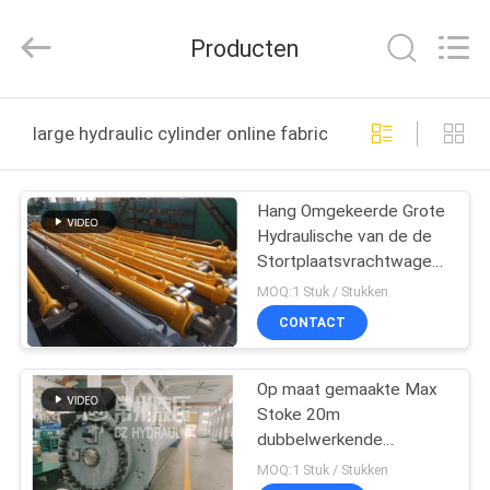
HYDRAULIC
COMPLETE
EQUIPMENT
Producten
CO.,LTD.
All
Rights
Reserved.
THUIS
large hydraulic cylinder online fabricage
PRODUCTEN
Hang Omgekeerde Grote
Hydraulische van de de
VIDEO'S
Stortplaatsvrachtwagen
van de Cilinder Lange
MOQ:1 Stuk / Stukken
Slag het
OVER
CONTACT
Hijstoestelcilinder
ONS
Op maat gemaakte Max
Stoke 20m
FABRIEKSTOCHT
dubbelwerkende
hydraulische cilinders
MOQ:1 Stuk / Stukken