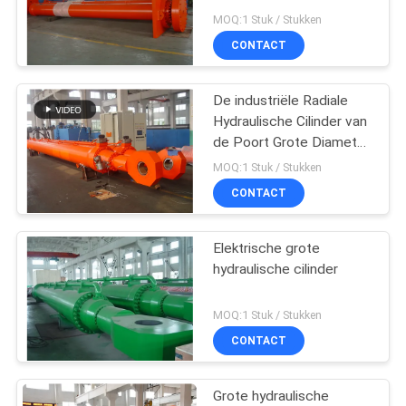
PRIVACYBELEID
Verplaatsingssensor
MOQ:1 Stuk / Stukken
CONTACT
De industriële Radiale
Hydraulische Cilinder van
de Poort Grote Diameter
in Waterkrachtproject
MOQ:1 Stuk / Stukken
CONTACT
Elektrische grote
hydraulische cilinder
MOQ:1 Stuk / Stukken
CONTACT
Grote hydraulische