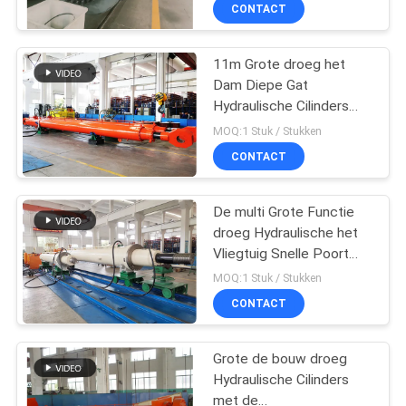
Voor dammen en diverse
KWALITEITSCONTROLE
CONTACT
industrieën
NEEM
11m Grote droeg het
Dam Diepe Gat
CONTACT
Hydraulische Cilinders
MET
Radiale Poort 1000KN
MOQ:1 Stuk / Stukken
ONS
CONTACT
OP
De multi Grote Functie
droeg Hydraulische het
VRAAG
Vliegtuig Snelle Poort
EEN
van de
MOQ:1 Stuk / Stukken
Cilindersproductiviteit
OFFERTE
CONTACT
Grote de bouw droeg
SITEMAP
Hydraulische Cilinders
met de