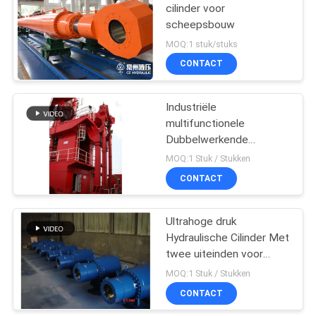
cilinder voor
scheepsbouw
MOQ:1 stuk/stuks
CONTACT
Industriële
multifunctionele
Dubbelwerkende
Hydraulische Cilinder
MOQ:1 Stuk / Stukken
voor Mechanisch
CONTACT
Ultrahoge druk
Hydraulische Cilinder Met
twee uiteinden voor
Kernenergiepost
MOQ:1 Stuk / Stukken
CONTACT