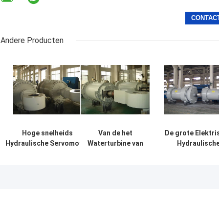
Andere Producten
Hoge snelheids
Van de het
De grote Elektri
Hydraulische Servomotor
Waterturbine van
Hydraulisch
voor
de
Industriële Cont
Waterwiel/Vinservomotor
snelheidscontrole
van de
de Hydraulische
Servomotorsnel
Rams Servo Groot
voor Waterturb
CCS DNV
Certificaat