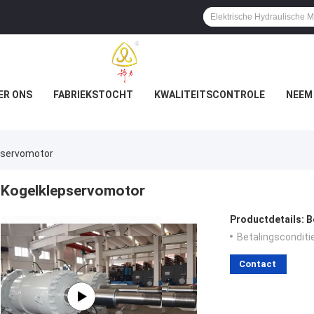
ER ONS
FABRIEKSTOCHT
KWALITEITSCONTROLE
NEEM
pservomotor
Kogelklepservomotor
Productdetails:
B
Betalingsconditi
Contact