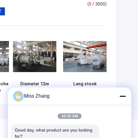
(
0
/ 3000)
sche
Diameter 12m
Lang stook
e
Hydraulische
Elektrisch
Miss Zhang
role
Servomotor voor
Hydraulisch
Waterwiel, Zuiger
Elektro
heid
Hydraulische
Hydraulisch
ine
Cilinder
Motorroestvrij
10:45 AM
staal 16m op
Good day, what product are you looking 
for?