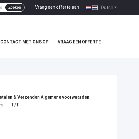
Vraag een offerte aan
|
Dutch
Zoeken
 CONTACT MET ONS OP
VRAAG EEN OFFERTE
etalen & Verzenden Algemene voorwaarden:
es:
T/T