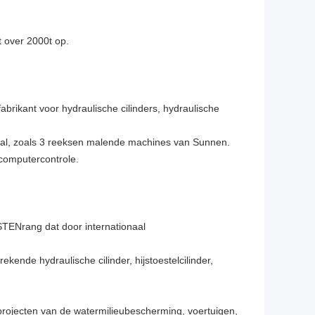
t over 2000t op.
fabrikant voor hydraulische cilinders, hydraulische
aal, zoals 3 reeksen malende machines van Sunnen.
computercontrole.
ENrang dat door internationaal
kende hydraulische cilinder, hijstoestelcilinder,
 projecten van de watermilieubescherming, voertuigen,