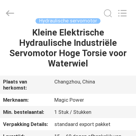
HYDRAULIC
COMPLETE
EQUIPMENT
CO.,LTD.
All
Hydraulische servomotor
Rights
Reserved.
Kleine Elektrische
THUIS
Hydraulische Industriële
PRODUCTEN
Servomotor Hoge Torsie voor
Waterwiel
VIDEO'S
Plaats van
Changzhou, China
herkomst:
OVER
ONS
Merknaam:
Magic Power
Min. bestelaantal:
1 Stuk / Stukken
FABRIEKSTOCHT
Verpakking Details:
standaard export pakket