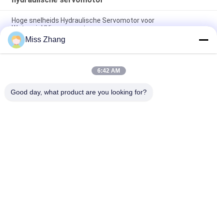
Hoge snelheids Hydraulische Servomotor voor
Waterwiel/Vinservomotor
Miss Zhang
Van de het Waterturbine van de snelheidscontrole de
Hydraulische Rams Servo Groot CCS DNV Certificaat
6:42 AM
De grote Elektrische Hydraulische Industriële Controle van de
Servomotorsnelheid voor Waterturbine
Good day, what product are you looking for?
populaire categorieën
Alle
Enkelwerkend 
Hydraulische Cilinder
Hydraulische Cilinder
Dubbelwerkende 
Grote Boring 
Hydraulische Cilinder
Hydraulische 
Cilinders
Industriële, 
Thermische Spray 
Hydraulische 
Coatings
Cilinders