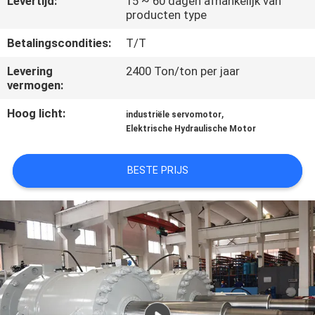
Levertijd:
15 ~ 60 dagen afhankelijk van
KWALITEITSCONTROLE
producten type
Betalingscondities:
T/T
NEEM
Levering
2400 Ton/ton per jaar
CONTACT
vermogen:
MET
Hoog licht:
,
industriële servomotor
ONS
Elektrische Hydraulische Motor
OP
BESTE PRIJS
VRAAG
EEN
OFFERTE
SITEMAP