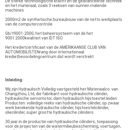
De sterke technologische kracht en de geavanceerde techniek
en het materiaal, zoals 3 reeksen van sunnen malende
machines.
2000m2 de synthetische bureaubouw van de netto werkplaats
van de computercontrole
Gb/t9001-2000, het beheersysteem van de het
9001:2000kwaliteit van IDT ISO.
Het kredietcertificaat van de AMERIKAANSE CLUB VAN
AUTOMOBILISTENrang door internationaal
kredietbeoordelingcentrum dat wordt verstrekt
Inleiding:
Wij zijn Hydraulisch Volledig vastgesteld het Materiaalco. van
Changzhou, Ltd, die fabrikant voor hydraulische cilinder,
hydraulische servomotor, dam hydraulisch hijstoestel leiden.
Producten: volledige reeks van hydraulische cilinder, op zwaar
werk berekende hydraulische cilinder, hijstoestelcilinder,
oliecilinder, super grootte hydraulische cilinders.
30 jaar in de productie van hydraulische cilinders, toepassing
voor de projecten van de watermilieubescherming, voertuigen,