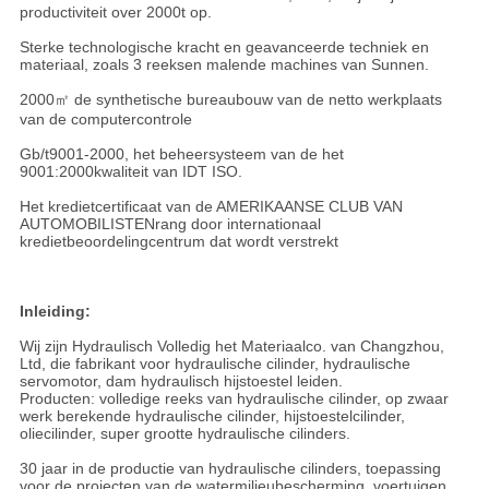
productiviteit over 2000t op.
Sterke technologische kracht en geavanceerde techniek en
materiaal, zoals 3 reeksen malende machines van Sunnen.
2000㎡ de synthetische bureaubouw van de netto werkplaats
van de computercontrole
Gb/t9001-2000, het beheersysteem van de het
9001:2000kwaliteit van IDT ISO.
Het kredietcertificaat van de AMERIKAANSE CLUB VAN
AUTOMOBILISTENrang door internationaal
kredietbeoordelingcentrum dat wordt verstrekt
Inleiding:
Wij zijn Hydraulisch Volledig het Materiaalco. van Changzhou,
Ltd, die fabrikant voor hydraulische cilinder, hydraulische
servomotor, dam hydraulisch hijstoestel leiden.
Producten: volledige reeks van hydraulische cilinder, op zwaar
werk berekende hydraulische cilinder, hijstoestelcilinder,
oliecilinder, super grootte hydraulische cilinders.
30 jaar in de productie van hydraulische cilinders, toepassing
voor de projecten van de watermilieubescherming, voertuigen,