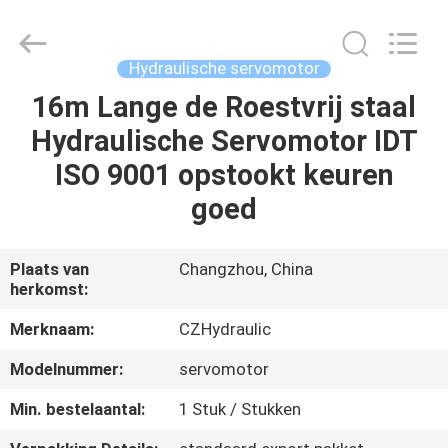
HYDRAULIC
COMPLETE
EQUIPMENT
CO.,LTD.
All
Hydraulische servomotor
Rights
Reserved.
16m Lange de Roestvrij staal
THUIS
Hydraulische Servomotor IDT
PRODUCTEN
ISO 9001 opstookt keuren
goed
VIDEO'S
Plaats van
Changzhou, China
herkomst:
OVER
ONS
Merknaam:
CZHydraulic
Modelnummer:
servomotor
FABRIEKSTOCHT
Min. bestelaantal:
1 Stuk / Stukken