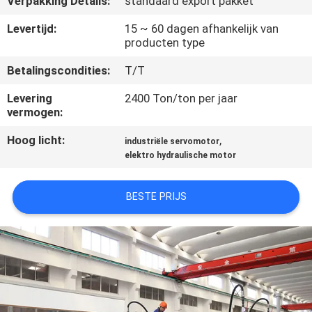
Verpakking Details:
standaard export pakket
KWALITEITSCONTROLE
Levertijd:
15 ~ 60 dagen afhankelijk van
producten type
NEEM
Betalingscondities:
T/T
CONTACT
MET
Levering
2400 Ton/ton per jaar
vermogen:
ONS
Hoog licht:
,
OP
industriële servomotor
elektro hydraulische motor
VRAAG
BESTE PRIJS
EEN
OFFERTE
SITEMAP