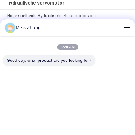
hydraulische servomotor
Hoge snelheids Hydraulische Servomotor voor
Waterwiel/Vinservomotor
Miss Zhang
Van de het Waterturbine van de snelheidscontrole de
Hydraulische Rams Servo Groot CCS DNV Certificaat
8:20 AM
De grote Elektrische Hydraulische Industriële Controle van de
Servomotorsnelheid voor Waterturbine
Good day, what product are you looking for?
populaire categorieën
Alle
Enkelwerkend 
Hydraulische Cilinder
Hydraulische Cilinder
Dubbelwerkende 
Grote Boring 
Hydraulische Cilinder
Hydraulische 
Cilinders
Industriële, 
Thermische Spray 
Hydraulische 
Coatings