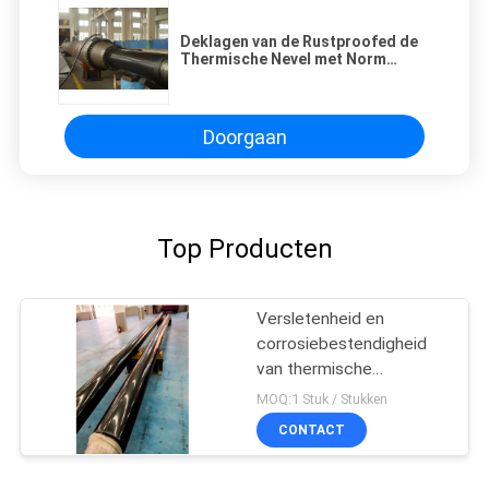
Deklagen van de Rustproofed de
Thermische Nevel met Norm
astm-C633 de nen-EU 5
Doorgaan
Top Producten
Versletenheid en
corrosiebestendigheid
van thermische
spuitcoatings
MOQ:1 Stuk / Stukken
CONTACT