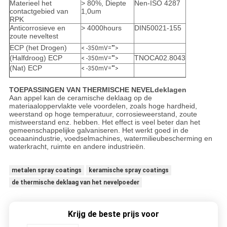
Materieel het
> 80%, Diepte
Nen-ISO 4287
contactgebied van
1,0um
RPK
Anticorrosieve en
> 4000hours
DIN50021-155
zoute neveltest
ECP (het Drogen)
< -350mV="">
(Halfdroog) ECP
TNOCA02.8043
< -350mV="">
(Nat) ECP
< -350mV="">
TOEPASSINGEN VAN THERMISCHE NEVELdeklagen
Aan appel kan de ceramische deklaag op de
materiaaloppervlakte vele voordelen, zoals hoge hardheid,
weerstand op hoge temperatuur, corrosieweerstand, zoute
mistweerstand enz. hebben. Het effect is veel beter dan het
gemeenschappelijke galvaniseren. Het werkt goed in de
oceaanindustrie, voedselmachines, watermilieubescherming en
waterkracht, ruimte en andere industrieën.
metalen spray coatings
keramische spray coatings
de thermische deklaag van het nevelpoeder
Krijg de beste prijs voor