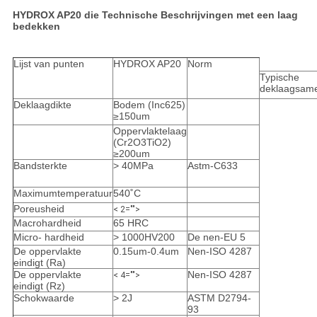
HYDROX AP20 die Technische Beschrijvingen met een laag
bedekken
Lijst van punten
HYDROX AP20
Norm
Typische
deklaagsame
Deklaagdikte
Bodem (Inc625)
≥150um
Oppervlaktelaag
(Cr2O3TiO2)
≥200um
Bandsterkte
> 40MPa
Astm-C633
Maximumtemperatuur
540˚C
Poreusheid
< 2="">
Macrohardheid
65 HRC
Micro- hardheid
> 1000HV200
De nen-EU 5
De oppervlakte
0.15um-0.4um
Nen-ISO 4287
eindigt (Ra)
De oppervlakte
Nen-ISO 4287
< 4="">
eindigt (Rz)
Schokwaarde
> 2J
ASTM D2794-
93