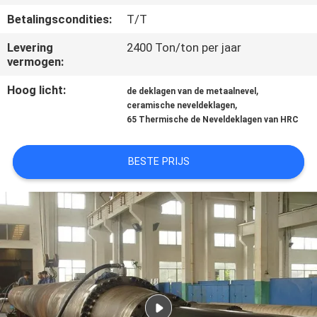
KWALITEITSCONTROLE
Betalingscondities:
T/T
Levering
2400 Ton/ton per jaar
NEEM
vermogen:
CONTACT
Hoog licht:
,
de deklagen van de metaalnevel
MET
,
ceramische neveldeklagen
ONS
65 Thermische de Neveldeklagen van HRC
OP
BESTE PRIJS
VRAAG
EEN
OFFERTE
SITEMAP