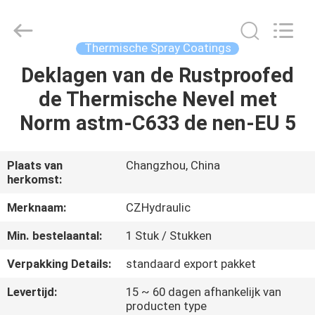
HYDRAULIC
COMPLETE
EQUIPMENT
CO.,LTD.
All
Thermische Spray Coatings
Rights
Reserved.
Deklagen van de Rustproofed
THUIS
de Thermische Nevel met
PRODUCTEN
Norm astm-C633 de nen-EU 5
VIDEO'S
Plaats van
Changzhou, China
herkomst:
OVER
Merknaam:
CZHydraulic
ONS
Min. bestelaantal:
1 Stuk / Stukken
Verpakking Details:
standaard export pakket
FABRIEKSTOCHT
Levertijd:
15 ~ 60 dagen afhankelijk van
producten type