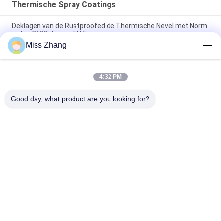
Thermische Spray Coatings
Deklagen van de Rustproofed de Thermische Nevel met Norm
astm-C633 de nen-EU 5
Miss Zhang
De thermische Schuring Op hoge temperatuur Bestand astm-
C633 van de Nevel Ceramische Deklaag
4:32 PM
Corrosiebestendige zuigerstangen met thermische
bespuiting OEM HVOF
Good day, what product are you looking for?
populaire categorieën
Alle
Enkelwerkend 
Hydraulische Cilinder
Hydraulische Cilinder
Dubbelwerkende 
Grote Boring 
Hydraulische Cilinder
Hydraulische 
Cilinders
Industriële, 
Thermische Spray 
Hydraulische 
Coatings