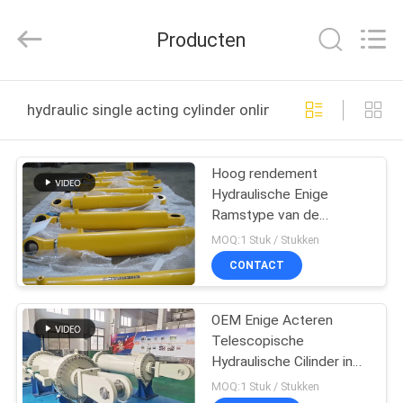
HYDRAULIC
COMPLETE
EQUIPMENT
Producten
CO.,LTD.
All
Rights
Reserved.
THUIS
hydraulic single acting cylinder online fabricage
PRODUCTEN
Hoog rendement
Hydraulische Enige
VIDEO'S
Ramstype van de
Acterencilinder
MOQ:1 Stuk / Stukken
Hydraulische Cilinder
OVER
CONTACT
ONS
OEM Enige Acteren
Telescopische
FABRIEKSTOCHT
Hydraulische Cilinder in
Metallurgie/Broodje/Schip
MOQ:1 Stuk / Stukken