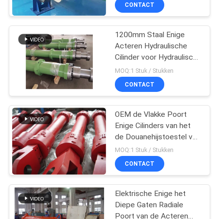
KWALITEITSCONTROLE
CONTACT
NEEM
1200mm Staal Enige
Acteren Hydraulische
CONTACT
Cilinder voor Hydraulisch
MET
Heiblok
MOQ:1 Stuk / Stukken
ONS
CONTACT
OP
OEM de Vlakke Poort
Enige Cilinders van het
VRAAG
de Douanehijstoestel van
EEN
de Acterencilinder
MOQ:1 Stuk / Stukken
Hydraulische
OFFERTE
CONTACT
Elektrische Enige het
SITEMAP
Diepe Gaten Radiale
Poort van de Acteren