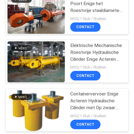
Poort Enige het
Roestvrije staaldiameter
12m van de Acteren
MOQ:1 Stuk / Stukken
Hydraulische Cilinder
CONTACT
Elektrische Mechanische
Roestvrije Hydraulische
Cilinder Enige Acteren
Vlakke Poort
MOQ:1 Stuk / Stukken
CONTACT
Containervervoer Enige
Acteren Hydraulische
Cilinder met Op zwaar
werk berekende de
MOQ:1 Stuk / Stukken
Lenteterugkeer
CONTACT