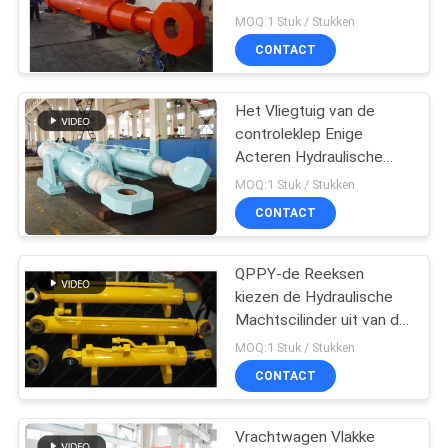
PRIVACYBELEID
Hydraulische Cilinder
MOQ:1 Stuk / Stukken
voor Torenkraan
CONTACT
Het Vliegtuig van de
controleklep Enige
Acteren Hydraulische
Cilinder Één Manier
MOQ:1 Stuk / Stukken
Hydraulische Cilinder
CONTACT
QPPY-de Reeksen
kiezen de Hydraulische
Machtscilinder uit van de
Acteren Hydraulische
MOQ:1 Stuk / Stukken
Cilinder
CONTACT
Vrachtwagen Vlakke