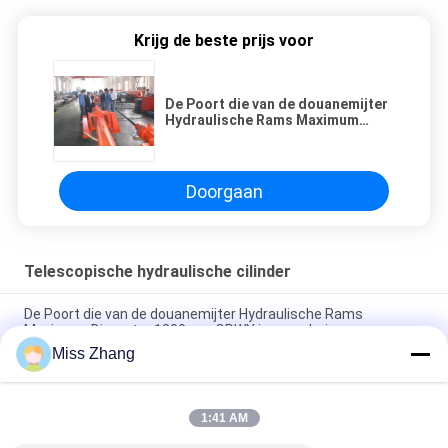
Krijg de beste prijs voor
De Poort die van de douanemijter
Hydraulische Rams Maximum
Diameter 1200mm QRWY
ineenschuiven
Doorgaan
Telescopische hydraulische cilinder
De Poort die van de douanemijter Hydraulische Rams
Maximum Diameter 1200mm QRWY ineenschuiven
Miss Zhang
Het op zwaar werk berekende Enige Certificaat van de Acteren
Telescopische Hydraulische Cilinder 32mpa DNV
1:41 AM
Telescopische de Hydraulische Ramshoge snelheid van het
waterkrachtproject met Radiale Poort