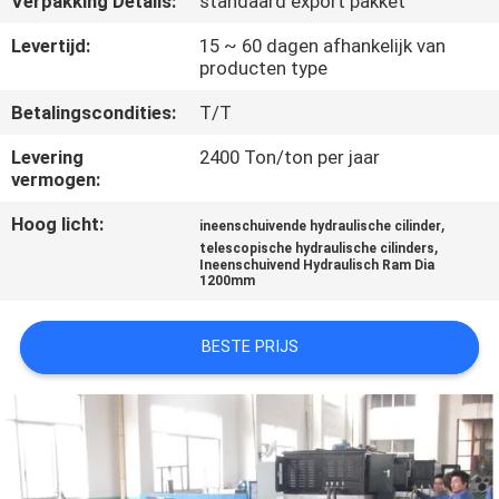
Verpakking Details:
standaard export pakket
KWALITEITSCONTROLE
Levertijd:
15 ~ 60 dagen afhankelijk van
producten type
NEEM
Betalingscondities:
T/T
CONTACT
MET
Levering
2400 Ton/ton per jaar
vermogen:
ONS
Hoog licht:
,
OP
ineenschuivende hydraulische cilinder
,
telescopische hydraulische cilinders
Ineenschuivend Hydraulisch Ram Dia
1200mm
VRAAG
EEN
BESTE PRIJS
OFFERTE
SITEMAP