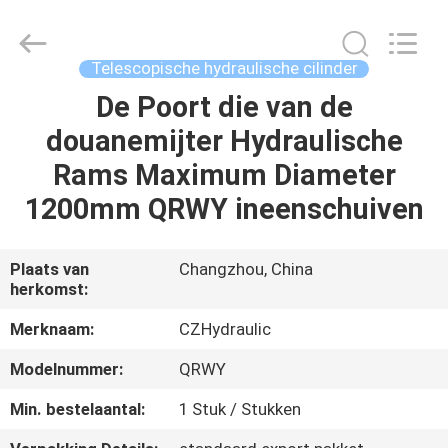
HYDRAULIC
COMPLETE
EQUIPMENT
CO.,LTD.
All
Telescopische hydraulische cilinder
Rights
Reserved.
De Poort die van de
THUIS
douanemijter Hydraulische
PRODUCTEN
Rams Maximum Diameter
1200mm QRWY ineenschuiven
VIDEO'S
Plaats van
Changzhou, China
herkomst:
OVER
ONS
Merknaam:
CZHydraulic
Modelnummer:
QRWY
FABRIEKSTOCHT
Min. bestelaantal:
1 Stuk / Stukken