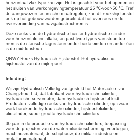
horizontaal vlak type kan zijn. Het is geschikt voor het openen en
het sluiten van werkomgevingtemperatuur 25 ℃-voor-50 ℃. Tref
de aangewezen technische maatregelen, kan dit reekshijstoestel
ook op het gebouw worden gebruikt dat het overzees en de
rivierverbinding van navigatiestructuren is.
Deze reeks van de hydraulische hoister hydraulische cilinder
voor horizontale installatie, en past twee types van steun toe:
men is de sferische lagersteun onder beide einden en ander één
is de middensteun.
QRWY-Reeks Hydraulisch Hijstoestel: Het hydraulische
hijstoestel van de mijterpoort
Inleiding:
Wij zijn Hydraulisch Volledig vastgesteld het Materiaalco. van
Changzhou, Ltd, dat fabrikant voor hydraulische cilinder,
hydraulische servomotor, dam hydraulisch hijstoestel leidt.
Producten: volledige reeks van hydraulische cilinder, op zwaar
werk berekende hydraulische cilinder, hijstoestelcilinder,
oliecilinder, super grootte hydraulische cilinders.
30 jaar in de productie van hydraulische cilinders, toepassing
voor de projecten van de watermilieubescherming, voertuigen,
machinesmateriaal, de schipbouw, de militair industrie en
metallurgiemateriaal.