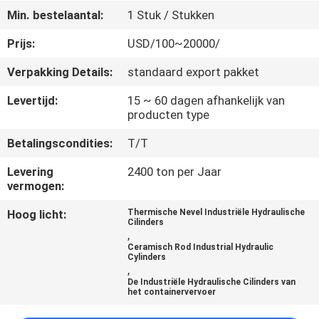
KWALITEITSCONTROLE
Min. bestelaantal:
1 Stuk / Stukken
Prijs:
USD/100~20000/
NEEM
Verpakking Details:
standaard export pakket
CONTACT
MET
Levertijd:
15 ~ 60 dagen afhankelijk van
producten type
ONS
Betalingscondities:
T/T
OP
Levering
2400 ton per Jaar
vermogen:
VRAAG
Hoog licht:
Thermische Nevel Industriële Hydraulische
EEN
Cilinders
,
OFFERTE
Ceramisch Rod Industrial Hydraulic
Cylinders
,
De Industriële Hydraulische Cilinders van
SITEMAP
het containervervoer