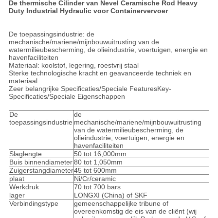
De thermische Cilinder van Nevel Ceramische Rod Heavy
Duty Industrial Hydraulic voor Containervervoer
De toepassingsindustrie: de
mechanische/mariene/mijnbouwuitrusting van de
watermilieubescherming, de olieindustrie, voertuigen, energie en
havenfaciliteiten
Materiaal: koolstof, legering, roestvrij staal
Sterke technologische kracht en geavanceerde techniek en
materiaal
Zeer belangrijke Specificaties/Speciale FeaturesKey-
Specificaties/Speciale Eigenschappen
De
de
toepassingsindustrie
mechanische/mariene/mijnbouwuitrusting
van de watermilieubescherming, de
olieindustrie, voertuigen, energie en
havenfaciliteiten
Slaglengte
50 tot 16,000mm
Buis binnendiameter
80 tot 1,050mm
Zuigerstangdiameter
45 tot 600mm
plaat
Ni/Cr/ceramic
Werkdruk
70 tot 700 bars
lager
LONGXI (China) of SKF
Verbindingstype
gemeenschappelijke tribune of
overeenkomstig de eis van de cliënt (wij