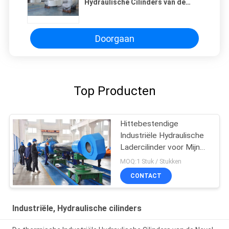
Hydraulische Cilinders van de
Nevel Ceramische Staaf voor
Containervervoer
Doorgaan
Top Producten
Hittebestendige
Industriële Hydraulische
Ladercilinder voor Mijn
Gravende Machines
MOQ:1 Stuk / Stukken
CONTACT
Industriële, Hydraulische cilinders