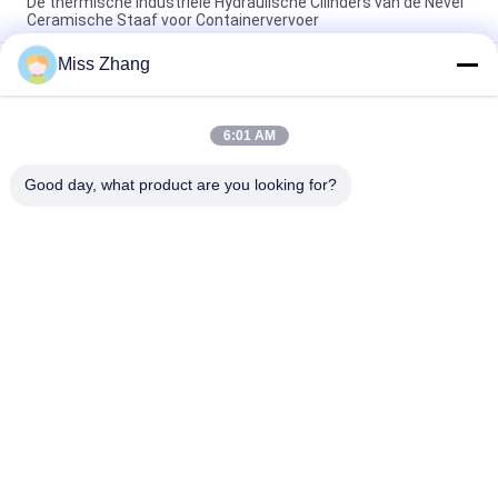
De thermische Industriële Hydraulische Cilinders van de Nevel
Ceramische Staaf voor Containervervoer
Miss Zhang
Van de de Cilinderstortplaats van DNV Op zwaar werk
berekende Elektro Hydraulische de Vrachtwagen Hydraulische
Cilinder
6:01 AM
Aangepaste Industriële Hydraulische de Vrachtwagen
Hydraulische Zuiger van de Cilindersstortplaats
Good day, what product are you looking for?
populaire categorieën
Alle
Enkelwerkend 
Hydraulische Cilinder
Hydraulische Cilinder
Dubbelwerkende 
Grote Boring 
Hydraulische Cilinder
Hydraulische 
Cilinders
Industriële, 
Thermische Spray 
Hydraulische 
Coatings
Cilinders
Hydraulische 
Hydraulische 