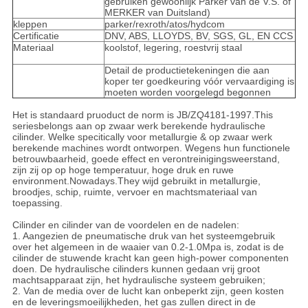
gebruiken gewoonlijk Parker van de V.S. of
MERKER van Duitsland)
kleppen
parker/rexroth/atos/hydcom
Certificatie
DNV, ABS, LLOYDS, BV, SGS, GL, EN CCS
Materiaal
koolstof, legering, roestvrij staal
Detail de productietekeningen die aan
koper ter goedkeuring vóór vervaardiging is
moeten worden voorgelegd begonnen
Het is standaard pruoduct de norm is JB/ZQ4181-1997.This
seriesbelongs aan op zwaar werk berekende hydraulische
cilinder. Welke specitically voor metallurgie & op zwaar werk
berekende machines wordt ontworpen. Wegens hun functionele
betrouwbaarheid, goede effect en verontreinigingsweerstand,
zijn zij op op hoge temperatuur, hoge druk en ruwe
environment.Nowadays.They wijd gebruikt in metallurgie,
broodjes, schip, ruimte, vervoer en machtsmateriaal van
toepassing.
Cilinder en cilinder van de voordelen en de nadelen:
1. Aangezien de pneumatische druk van het systeemgebruik
over het algemeen in de waaier van 0.2-1.0Mpa is, zodat is de
cilinder de stuwende kracht kan geen high-power componenten
doen. De hydraulische cilinders kunnen gedaan vrij groot
machtsapparaat zijn, het hydraulische systeem gebruiken;
2. Van de media over de lucht kan onbeperkt zijn, geen kosten
en de leveringsmoeilijkheden, het gas zullen direct in de