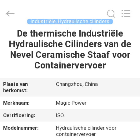
HYDRAULIC
COMPLETE
EQUIPMENT
CO.,LTD.
All
Industriële, Hydraulische cilinders
Rights
Reserved.
De thermische Industriële
THUIS
Hydraulische Cilinders van de
PRODUCTEN
Nevel Ceramische Staaf voor
Containervervoer
VIDEO'S
Plaats van
Changzhou, China
herkomst:
OVER
ONS
Merknaam:
Magic Power
Certificering:
ISO
FABRIEKSTOCHT
Modelnummer:
Hydraulische cilinder voor
containervervoer