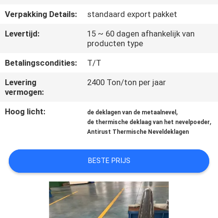
KWALITEITSCONTROLE
Verpakking Details:
standaard export pakket
NEEM
Levertijd:
15 ~ 60 dagen afhankelijk van
producten type
CONTACT
Betalingscondities:
T/T
MET
Levering
2400 Ton/ton per jaar
ONS
vermogen:
OP
Hoog licht:
,
de deklagen van de metaalnevel
,
de thermische deklaag van het nevelpoeder
VRAAG
Antirust Thermische Neveldeklagen
EEN
BESTE PRIJS
OFFERTE
SITEMAP