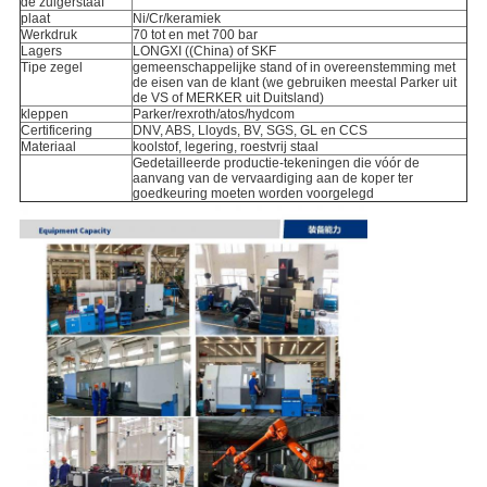
de zuigerstaaf
plaat
Ni/Cr/keramiek
Werkdruk
70 tot en met 700 bar
Lagers
LONGXI ((China) of SKF
Tipe zegel
gemeenschappelijke stand of in overeenstemming met
de eisen van de klant (we gebruiken meestal Parker uit
de VS of MERKER uit Duitsland)
kleppen
Parker/rexroth/atos/hydcom
Certificering
DNV, ABS, Lloyds, BV, SGS, GL en CCS
Materiaal
koolstof, legering, roestvrij staal
Gedetailleerde productie-tekeningen die vóór de
aanvang van de vervaardiging aan de koper ter
goedkeuring moeten worden voorgelegd