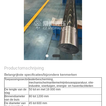
PRIVACYBELEID
Productomschrijving
Belangrijkste specificaties/bijzondere kenmerken
Toepassingssector
waterbescherming,
mechanische/maritieme/mijnbouwapparatuur, olie-
industrie, voertuigen, energie- en havenfaciliteiten
De lengte van de
50 tot en met 16 000 mm
slag
Binnendiameter
80 tot 1200 mm
van de buis
De diameter van
45 tot 600 mm