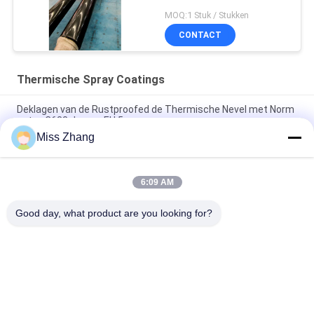
spuitcoatings
MOQ:1 Stuk / Stukken
CONTACT
Thermische Spray Coatings
Deklagen van de Rustproofed de Thermische Nevel met Norm
astm-C633 de nen-EU 5
Miss Zhang
De thermische Schuring Op hoge temperatuur Bestand astm-
C633 van de Nevel Ceramische Deklaag
6:09 AM
Corrosiebestendige zuigerstangen met thermische
bespuiting OEM HVOF
Good day, what product are you looking for?
populaire categorieën
Alle
Enkelwerkend 
Hydraulische Cilinder
Hydraulische Cilinder