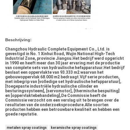
Beschrijving:
Changzhou Hydraulic Complete Equipment Co., Ltd. is
gevestigd in No. 1 Xinhui Road, Wujin National High-Tech
Industrial Zone, provincie Jiangsu.Het bedrijf werd opgericht
in 1990 en heeft meer dan 30 jaar ervaring met de productie
van complete sets van hydraulische hefapparatuur.Het bedrijf
beslaat een oppervlakte van 93.333 m2 waarvan het
gebouwoppervlak 68.000 m2 bedraagt.Vijf serie producten,
met inbegrip van [volledige set hydraulische hefapparatuur],
[toegepaste industriële hydraulische cilinder en
besturingssysteem], [servomotor], [thermische bespuiting]
en [oppervlaktebehandeling],De Commissie heeft de
Commissie verzocht om een verslag uit te brengen over de
resultaten van de onderzoeksprocedure.Alle soorten
producten hebben een betrouwbare kwaliteit en hebben een
goede reputatie.
metalen spray coatings
keramische spray coatings