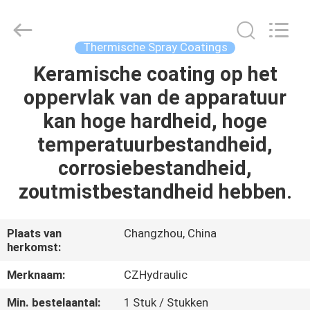
HYDRAULIC
COMPLETE
EQUIPMENT
CO.,LTD.
All
Thermische Spray Coatings
Rights
Reserved.
Keramische coating op het
THUIS
oppervlak van de apparatuur
PRODUCTEN
kan hoge hardheid, hoge
temperatuurbestandheid,
VIDEO'S
corrosiebestandheid,
zoutmistbestandheid hebben.
OVER
ONS
Plaats van
Changzhou, China
herkomst:
FABRIEKSTOCHT
Merknaam:
CZHydraulic
Min. bestelaantal:
1 Stuk / Stukken