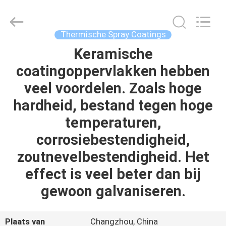
HYDRAULIC
COMPLETE
EQUIPMENT
CO.,LTD.
All
Thermische Spray Coatings
Rights
Reserved.
Keramische
THUIS
coatingoppervlakken hebben
PRODUCTEN
veel voordelen. Zoals hoge
hardheid, bestand tegen hoge
VIDEO'S
temperaturen,
corrosiebestendigheid,
OVER
zoutnevelbestendigheid. Het
ONS
effect is veel beter dan bij
gewoon galvaniseren.
FABRIEKSTOCHT
Plaats van
Changzhou, China