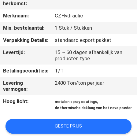
KWALITEITSCONTROLE
herkomst:
Merknaam:
CZHydraulic
NEEM
Min. bestelaantal:
1 Stuk / Stukken
CONTACT
Verpakking Details:
standaard export pakket
MET
ONS
Levertijd:
15 ~ 60 dagen afhankelijk van
producten type
OP
Betalingscondities:
T/T
VRAAG
Levering
2400 Ton/ton per jaar
vermogen:
EEN
Hoog licht:
,
metalen spray coatings
OFFERTE
de thermische deklaag van het nevelpoeder
SITEMAP
BESTE PRIJS