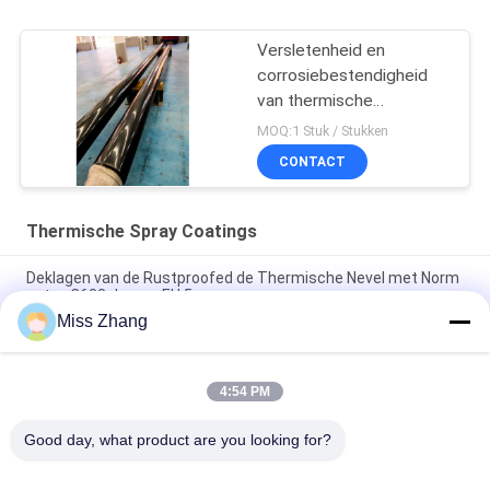
Versletenheid en
corrosiebestendigheid
van thermische
spuitcoatings
MOQ:1 Stuk / Stukken
CONTACT
Thermische Spray Coatings
Deklagen van de Rustproofed de Thermische Nevel met Norm
astm-C633 de nen-EU 5
Miss Zhang
De thermische Schuring Op hoge temperatuur Bestand astm-
C633 van de Nevel Ceramische Deklaag
4:54 PM
Corrosiebestendige zuigerstangen met thermische
bespuiting OEM HVOF
Good day, what product are you looking for?
populaire categorieën
Alle