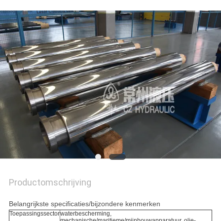
PRIVACYBELEID
Productomschrijving
Belangrijkste specificaties/bijzondere kenmerken
Toepassingssector
waterbescherming,
mechanische/maritieme/mijnbouwapparatuur, olie-