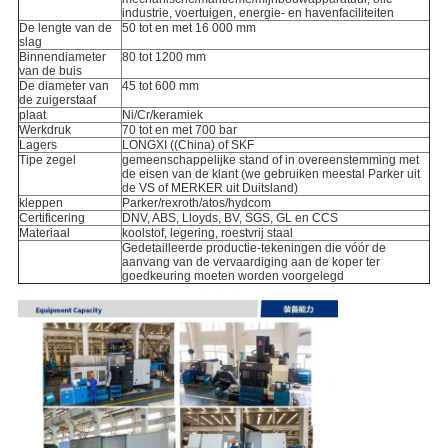
industrie, voertuigen, energie- en havenfaciliteiten
De lengte van de
50 tot en met 16 000 mm
slag
Binnendiameter
80 tot 1200 mm
van de buis
De diameter van
45 tot 600 mm
de zuigerstaaf
plaat
Ni/Cr/keramiek
Werkdruk
70 tot en met 700 bar
Lagers
LONGXI ((China) of SKF
Tipe zegel
gemeenschappelijke stand of in overeenstemming met
de eisen van de klant (we gebruiken meestal Parker uit
de VS of MERKER uit Duitsland)
kleppen
Parker/rexroth/atos/hydcom
Certificering
DNV, ABS, Lloyds, BV, SGS, GL en CCS
Materiaal
koolstof, legering, roestvrij staal
Gedetailleerde productie-tekeningen die vóór de
aanvang van de vervaardiging aan de koper ter
goedkeuring moeten worden voorgelegd