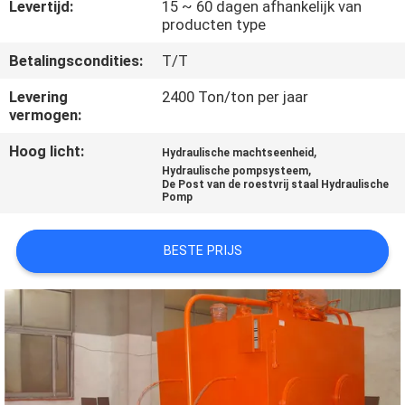
KWALITEITSCONTROLE
Levertijd:
15 ~ 60 dagen afhankelijk van
producten type
Betalingscondities:
T/T
NEEM
CONTACT
Levering
2400 Ton/ton per jaar
vermogen:
MET
Hoog licht:
,
ONS
Hydraulische machtseenheid
,
Hydraulische pompsysteem
OP
De Post van de roestvrij staal Hydraulische
Pomp
VRAAG
BESTE PRIJS
EEN
OFFERTE
SITEMAP