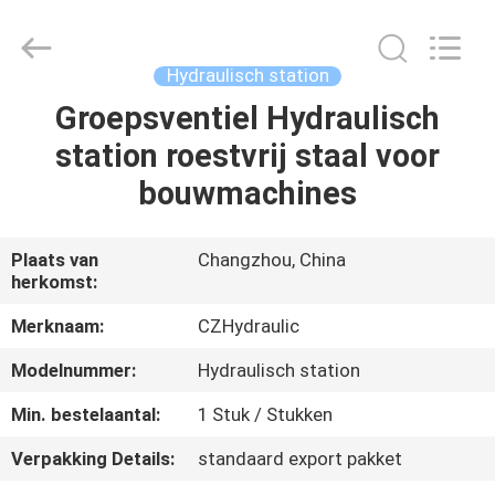
HYDRAULIC
COMPLETE
EQUIPMENT
CO.,LTD.
All
Hydraulisch station
Rights
Reserved.
Groepsventiel Hydraulisch
THUIS
station roestvrij staal voor
PRODUCTEN
bouwmachines
VIDEO'S
Plaats van
Changzhou, China
herkomst:
OVER
Merknaam:
CZHydraulic
ONS
Modelnummer:
Hydraulisch station
Min. bestelaantal:
1 Stuk / Stukken
FABRIEKSTOCHT
Verpakking Details:
standaard export pakket