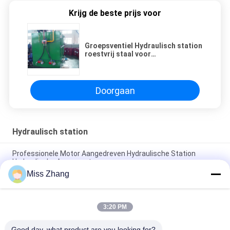
Krijg de beste prijs voor
Groepsventiel Hydraulisch station
roestvrij staal voor
bouwmachines
Doorgaan
Hydraulisch station
Professionele Motor Aangedreven Hydraulische Station
Hydraulische Aggregaat
Miss Zhang
Hoogdrukhydraulisch systeem Hydraulische klep
Lichaamskanaal geassembleerd
3:20 PM
Groepsventiel Hydraulisch station roestvrij staal voor
bouwmachines
Good day, what product are you looking for?