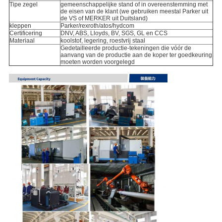
Tipe zegel
gemeenschappelijke stand of in overeenstemming met
de eisen van de klant (we gebruiken meestal Parker uit
de VS of MERKER uit Duitsland)
kleppen
Parker/rexroth/atos/hydcom
Certificering
DNV, ABS, Lloyds, BV, SGS, GL en CCS
Materiaal
koolstof, legering, roestvrij staal
Gedetailleerde productie-tekeningen die vóór de
aanvang van de productie aan de koper ter goedkeuring
moeten worden voorgelegd