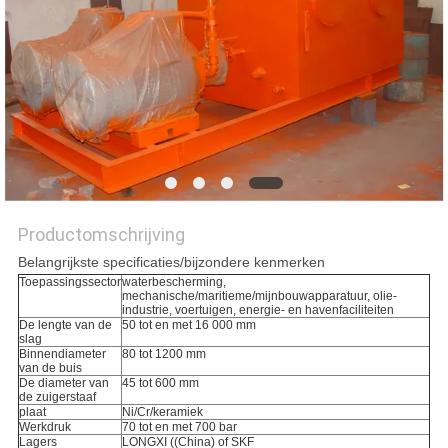
PRIVACYBELEID
Productomschrijving
Belangrijkste specificaties/bijzondere kenmerken
Toepassingssector
waterbescherming,
mechanische/maritieme/mijnbouwapparatuur, olie-
industrie, voertuigen, energie- en havenfaciliteiten
De lengte van de
50 tot en met 16 000 mm
slag
Binnendiameter
80 tot 1200 mm
van de buis
De diameter van
45 tot 600 mm
de zuigerstaaf
plaat
Ni/Cr/keramiek
Werkdruk
70 tot en met 700 bar
Lagers
LONGXI ((China) of SKF